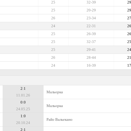
25
32-39
2
25
20-29
2
26
23-34
2
24
22-31
2
25
26-39
2
25
32-37
2
25
29-41
2
26
28-44
2
24
16-39
1
2:1
Мальорка
11.01.26
0:0
Мальорка
24.05.25
1:0
Райо Вальекано
20.10.24
2:1