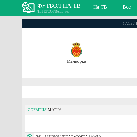
ФУТБОЛ НА ТВ
На ТВ
|
Все
TELEFOOTBALL.net
17:15 /
Мальорка
СОБЫТИЯ
МАТЧА
36'
MURIQI VEDAT (COSTA SAMU)