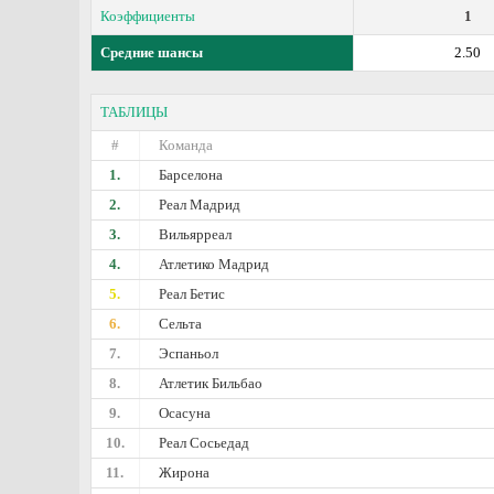
Коэффициенты
1
Средние шансы
2.50
ТАБЛИЦЫ
#
Команда
1.
Барселона
2.
Реал Мадрид
3.
Вильярреал
4.
Атлетико Мадрид
5.
Реал Бетис
6.
Сельта
7.
Эспаньол
8.
Атлетик Бильбао
9.
Осасуна
10.
Реал Сосьедад
11.
Жирона