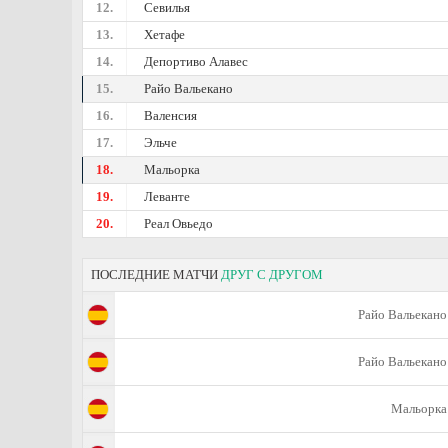
12.
Севилья
13.
Хетафе
14.
Депортиво Алавес
15.
Райо Вальекано
16.
Валенсия
17.
Эльче
18.
Мальорка
19.
Леванте
20.
Реал Овьедо
ПОСЛЕДНИЕ МАТЧИ
ДРУГ С ДРУГОМ
Райо Вальекано
Райо Вальекано
Мальорка