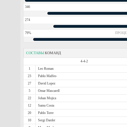
346
274
79%
ПРОЦЕ
СОСТАВЫ
КОМАНД
4-4-2
1
Leo Roman
23
Pablo Maffeo
27
David Lopez
5
Omar Mascarell
22
Johan Mojica
12
Samu Costa
20
Pablo Torre
10
Sergi Darder