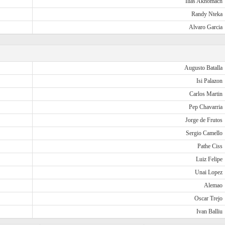
Ilias Akhomach
Randy Nteka
Alvaro Garcia
Augusto Batalla
Isi Palazon
Carlos Martin
Pep Chavarria
Jorge de Frutos
Sergio Camello
Pathe Ciss
Luiz Felipe
Unai Lopez
Alemao
Oscar Trejo
Ivan Balliu