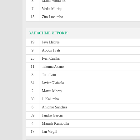
8
Manu Morlanes
7
Vedat Muriqi
15
Zito Luvumbo
ЗАПАСНЫЕ ИГРОКИ:
19
Javi Llabres
9
Abdon Prats
25
Ivan Cuellar
11
Takuma Asano
3
Toni Lato
34
Javier Olaizola
2
Mateu Morey
30
J. Kalumba
6
Antonio Sanchez
39
Jandro Garcia
4
Marash Kumbulla
17
Jan Virgili