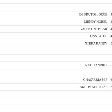
DE FRUTOS JORGE
4
MENDY NOBEL
4
VALENTIN OSCAR
4
CISS PATHE
4
NTEKA RANDY
5
RATIU ANDREI
6
CHAVARRIA PEP
6
AKHOMACH ILIAS
6