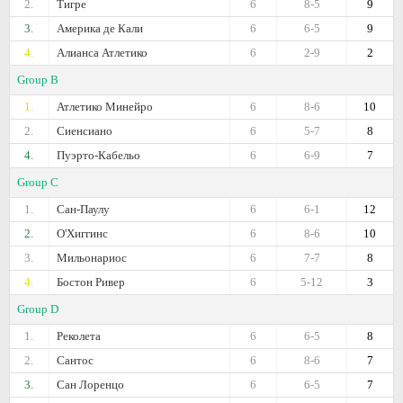
2.
Тигре
6
8-5
9
3.
Америка де Кали
6
6-5
9
4.
Алианса Атлетико
6
2-9
2
Group B
1.
Атлетико Минейро
6
8-6
10
2.
Сиенсиано
6
5-7
8
4.
Пуэрто-Кабельо
6
6-9
7
Group C
1.
Сан-Паулу
6
6-1
12
2.
О'Хиггинс
6
8-6
10
3.
Мильонариос
6
7-7
8
4.
Бостон Ривер
6
5-12
3
Group D
1.
Реколета
6
6-5
8
2.
Сантос
6
8-6
7
3.
Сан Лоренцо
6
6-5
7