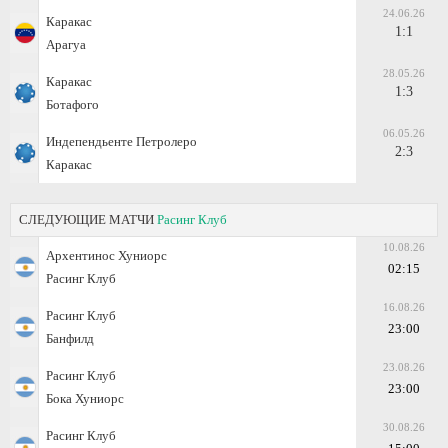
24.06.26
Каракас
1:1
Арагуа
28.05.26
Каракас
1:3
Ботафого
06.05.26
Индепендьенте Петролеро
2:3
Каракас
СЛЕДУЮЩИЕ МАТЧИ
Расинг Клуб
10.08.26
Архентинос Хуниорс
02:15
Расинг Клуб
16.08.26
Расинг Клуб
23:00
Банфилд
23.08.26
Расинг Клуб
23:00
Бока Хуниорс
30.08.26
Расинг Клуб