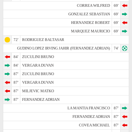
CORREA WILFRED
69'
GONZALEZ SEBASTIAN
69'
HERNANDEZ ROBERT
69'
MARQUEZ MAURICIO
69'
72'
RODRIGUEZ BALTASAR
GUDINO LOPEZ IRVING JAHIR (FERNANDEZ ADRIAN)
74'
84'
ZUCULINI BRUNO
84'
VERGARA DUVAN
87'
ZUCULINI BRUNO
87'
VERGARA DUVAN
87'
MILJEVIC MATKO
87'
FERNANDEZ ADRIAN
LA MANTIA FRANCISCO
87'
FERNANDEZ ADRIAN
87'
COVEA MICHAEL
87'