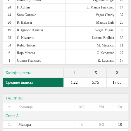
24
F. Adrian
L. Mantia Francisco
14
44
Sosa Gonzalo
Vegas Charly
37
20
R. Baltasar
Maestre Luis
20
19
R. Ignacio Agustin
Vegas Miguel
5
23
C. Nazareno
Lezama Rodhier
35
34
Rubio Tobias
M. Mauricio
11
6
Rojo Marcos
G. Sebastian
27
1
Gomez Francisco
R. Lucciano
17
Коэффициенты
1
X
2
Средние шансы
1.22
5.75
17.00
ТАБЛИЦЫ
#
Команда
МС
РМ
Оч.
Group A
1.
Макара
6
6-3
10