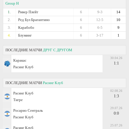
Group H
1.
Ривер Плейт
6
9-3
14
2.
Ред Бул Брагантино
6
12-5
10
3.
Карабобо
6
6-5
9
4.
Блуминг
6
3-17
1
ПОСЛЕДНИЕ МАТЧИ
ДРУГ С ДРУГОМ
30.04.26
Каракас
1:1
Расинг Клуб
ПОСЛЕДНИЕ МАТЧИ
Расинг Клуб
02.08.26
Расинг Клуб
1:3
Тигре
29.07.26
Росарио Сентраль
0:0
Расинг Клуб
25.07.26
Расинг Клуб