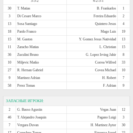
3-5-2
4-2-3-1
30
T. Matias
B. Frankarlos
1
3
Di Cesare Marco
Fereira Eduardo
2
13
Sosa Santiago
Quintero Jesus
4
18
Pardo Franco
Mago Luis
19
15
M. Gaston
Y. Gomez Jesus Natividad
13
11
Zaracho Matias
L. Christian
15
36
Zuculini Bruno
G. Lopez Irving Jahir
8
10
Miljevic Matko
Correa Wilfred
33
27
R. Hernan Gabriel
Covea Michael
10
9
Martinez Adrian
H. Robert
7
58
Perez Tomas
F. Adrian
9
ЗАПАСНЫЕ ИГРОКИ:
2
G. Basso Agustin
Vegas Juan
12
46
T. Alejandro Joaquin
Pagano Luigi
3
7
Vergara Duvan
H. Martinez Aytor
30
17
Conechny Tomas
Figueroa Angel
22