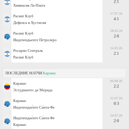
2:1
Химнасия Ла-Плата
17.07.26
Расинг Клуб
4:1
Дефенса и Хустисия
28.05.26
Расинг Клуб
2:0
Индепендьенте Петролеро
14.05.26
Росарио Сентраль
2:1
Расинг Клуб
ПОСЛЕДНИЕ МАТЧИ
Каракас
04.08.26
Каракас
2:2
Эстудиантес де Мерида
31.07.26
Каракас
0:3
Индепендье́нте Са́нта-Фе
24.07.26
Индепендье́нте Са́нта-Фе
2:0
Каракас