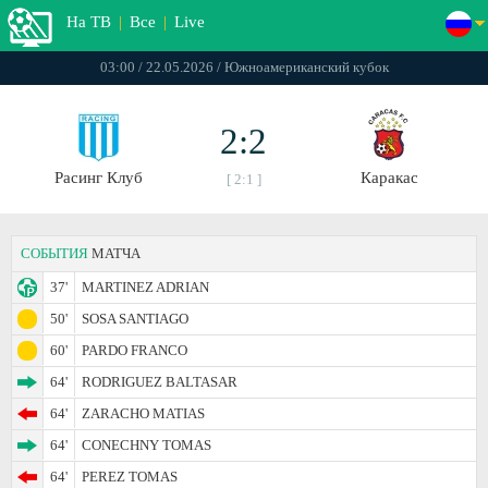
На ТВ
|
Все
|
Live
03:00 / 22.05.2026 / Южноамериканский кубок
2:2
Расинг Клуб
Каракас
[ 2:1 ]
СОБЫТИЯ
МАТЧА
37'
MARTINEZ ADRIAN
50'
SOSA SANTIAGO
60'
PARDO FRANCO
64'
RODRIGUEZ BALTASAR
64'
ZARACHO MATIAS
64'
CONECHNY TOMAS
64'
PEREZ TOMAS