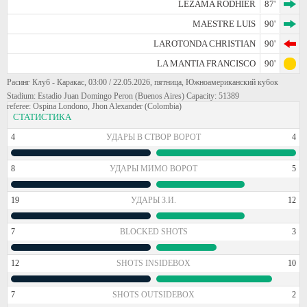
LEZAMA RODHIER
87'
MAESTRE LUIS
90'
LAROTONDA CHRISTIAN
90'
LA MANTIA FRANCISCO
90'
Расинг Клуб - Каракас, 03:00 / 22.05.2026, пятница, Южноамериканский кубок
Stadium: Estadio Juan Domingo Peron (Buenos Aires) Capacity: 51389
referee: Ospina Londono, Jhon Alexander (Colombia)
СТАТИСТИКА
4
УДАРЫ В СТВОР ВОРОТ
4
8
УДАРЫ МИМО ВОРОТ
5
19
УДАРЫ З.И.
12
7
BLOCKED SHOTS
3
12
SHOTS INSIDEBOX
10
7
SHOTS OUTSIDEBOX
2