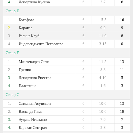
4.
Депортиво Куенка
6
3-7
6
Group E
1.
Ботафого
6
15-5
16
2.
Каракас
6
9-9
9
3.
Расинг Клуб
6
11-9
8
4.
Индепендьенте Петролеро
6
3-15
0
Group F
1.
Монтевидео Сити
6
11-5
13
2.
Гремио
6
8-3
11
3.
Депортиво Риестра
6
4-10
5
4.
Палестино
6
1-6
3
Group G
1.
Олимпия Асунсьон
6
10-6
13
2.
Васко да Гама
6
10-6
10
3.
Аудакс Итальяно
6
7-9
7
4.
Баракас Сентрал
6
2-8
3