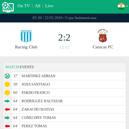
On TV
|
All
|
Live
05:30 / 22.05.2026 / Copa Sudamericana
2:2
Racing Club
Caracas FC
[ 2:1 ]
MATCH
EVENTS
37'
MARTINEZ ADRIAN
50'
SOSA SANTIAGO
60'
PARDO FRANCO
64'
RODRIGUEZ BALTASAR
64'
ZARACHO MATIAS
64'
CONECHNY TOMAS
64'
PEREZ TOMAS