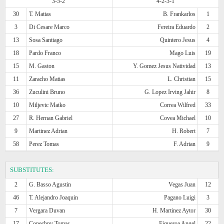
3-5-2
4-2-3-1
30
T. Matias
B. Frankarlos
1
3
Di Cesare Marco
Fereira Eduardo
2
13
Sosa Santiago
Quintero Jesus
4
18
Pardo Franco
Mago Luis
19
15
M. Gaston
Y. Gomez Jesus Natividad
13
11
Zaracho Matias
L. Christian
15
36
Zuculini Bruno
G. Lopez Irving Jahir
8
10
Miljevic Matko
Correa Wilfred
33
27
R. Hernan Gabriel
Covea Michael
10
9
Martinez Adrian
H. Robert
7
58
Perez Tomas
F. Adrian
9
SUBSTITUTES:
2
G. Basso Agustin
Vegas Juan
12
46
T. Alejandro Joaquin
Pagano Luigi
3
7
Vergara Duvan
H. Martinez Aytor
30
17
Conechny Tomas
Figueroa Angel
22