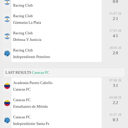
0:0
Racing Club
25.07.26
Racing Club
2:1
Gimnasia La Plata
17.07.26
Racing Club
4:1
Defensa Y Justicia
28.05.26
Racing Club
2:0
Independiente Petrolero
LAST RESULTS
Caracas FC
07.08.26
Academia Puerto Cabello
3:1
Caracas FC
04.08.26
Caracas FC
2:2
Estudiantes de Mérida
31.07.26
Caracas FC
0:3
Independiente Santa Fe