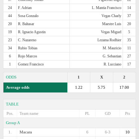
24
F. Adrian
L. Mantia Francisco
14
44
Sosa Gonzalo
Vegas Charly
37
20
R. Baltasar
Maestre Luis
20
19
R. Ignacio Agustin
Vegas Miguel
5
23
C. Nazareno
Lezama Rodhier
35
34
Rubio Tobias
M. Mauricio
11
6
Rojo Marcos
G. Sebastian
27
1
Gomez Francisco
R. Lucciano
17
ODDS
1
X
2
Average odds
1.22
5.75
17.00
TABLE
Pos.
Team name
PL
GD
Pts
Group A
1.
Macara
6
6-3
10