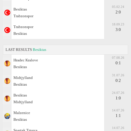
05.02.24
Besiktas
2:0
Trabzonspor
18.09.23
Trabzonspor
3:0
Besiktas
LAST RESULTS
Besiktas
07.08.26
Hradec Kralove
0:1
Besiktas
31.07.26
Midtjylland
0:2
Besiktas
24.07.26
Besiktas
1:0
Midtjylland
14.07.26
Malzenice
1:1
Besiktas
14.07.26
Spartak Trnava