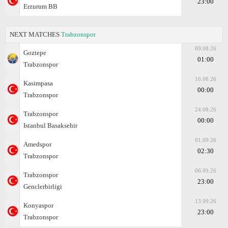
23:00
Erzurum BB
NEXT MATCHES
Trabzonspor
09.08.26
Goztepe
01:00
Trabzonspor
16.08.26
Kasimpasa
00:00
Trabzonspor
24.08.26
Trabzonspor
00:00
Istanbul Basaksehir
01.09.26
Amedspor
02:30
Trabzonspor
06.09.26
Trabzonspor
23:00
Genclerbirligi
13.09.26
Konyaspor
23:00
Trabzonspor