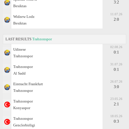
3:2
Besiktas
11.07.26
Widzew Lodz
2:0
Besiktas
LAST RESULTS
Trabzonspor
02.08.26
Udinese
0:1
Trabzonspor
31.07.26
Trabzonspor
0:1
Al Sadd
26.07.26
Eintracht Frankfurt
3:0
Trabzonspor
23.05.26
Trabzonspor
2:1
Konyaspor
18.05.26
Trabzonspor
0:3
Genclerbirligi