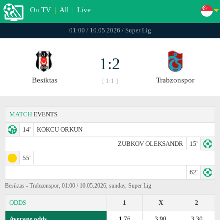
On TV
|
All
|
Live
01:00 / 10.05.2026 / Super Lig
1:2
Besiktas
Trabzonspor
[ 1:1 ]
MATCH
EVENTS
14'
KOKCU ORKUN
ZUBKOV OLEKSANDR
15'
55'
62'
Besiktas - Trabzonspor, 01:00 / 10.05.2026, sunday, Super Lig
ODDS
1
X
2
Average odds
1.76
3.90
3.30