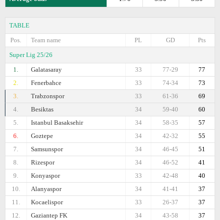
TABLE
Pos.
Team name
PL
GD
Pts
Super Lig 25/26
1.
Galatasaray
33
77-29
77
2.
Fenerbahce
33
74-34
73
3.
Trabzonspor
33
61-36
69
4.
Besiktas
34
59-40
60
5.
Istanbul Basaksehir
34
58-35
57
6.
Goztepe
34
42-32
55
7.
Samsunspor
34
46-45
51
8.
Rizespor
34
46-52
41
9.
Konyaspor
33
42-48
40
10.
Alanyaspor
34
41-41
37
11.
Kocaelispor
33
26-37
37
12.
Gaziantep FK
34
43-58
37