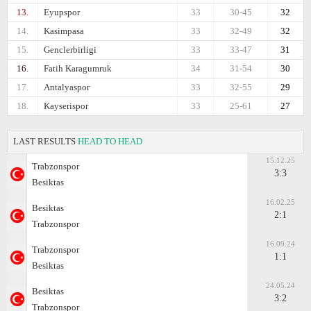
13.
Eyupspor
33
30-45
32
14.
Kasimpasa
33
32-49
32
15.
Genclerbirligi
33
33-47
31
16.
Fatih Karagumruk
34
31-54
30
17.
Antalyaspor
33
32-55
29
18.
Kayserispor
33
25-61
27
LAST RESULTS
HEAD TO HEAD
15.12.25
Trabzonspor
3:3
Besiktas
16.02.25
Besiktas
2:1
Trabzonspor
16.09.24
Trabzonspor
1:1
Besiktas
24.05.24
Besiktas
3:2
Trabzonspor