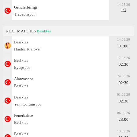
14.05.26
Genclerbirligi
1:2
Trabzonspor
NEXT MATCHES
Besiktas
14.08.26
Besiktas
01:00
Hradec Kralove
17.08.26
Besiktas
02:30
Eyupspor
24.08.26
Alanyaspor
02:30
Besiktas
01.09.26
Besiktas
02:30
Yeni Çorumspor
06.09.26
Fenerbahce
23:00
Besiktas
13.09.26
Besiktas