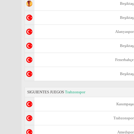
Beşiktaş
Beşiktaş
Alanyaspor
Beşiktaş
Fenerbahçe
Beşiktaş
SIGUIENTES JUEGOS
Trabzonspor
Kasımpaşa
Trabzonspor
Amedspor