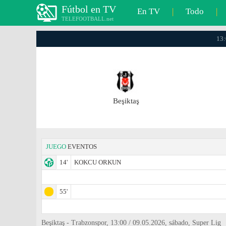
Fútbol en TV
En TV
|
Todo
|
TELEFOOTBALL.net
13:
Beşiktaş
JUEGO
EVENTOS
14'
KOKCU ORKUN
55'
Beşiktaş - Trabzonspor, 13:00 / 09.05.2026, sábado, Super Lig