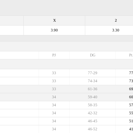
X
2
3.90
3.30
PJ
DG
Pt
33
77-29
7
33
74-34
7
33
61-36
6
34
59-40
6
34
58-35
5
34
42-32
5
34
46-45
5
34
46-52
4