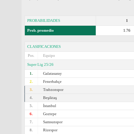
PROBABILIDADES
1
Prob. promedio
1.76
CLASIFICACIONES
Pos.
Equipo
Super Lig 25/26
1.
Galatasaray
2.
Fenerbahçe
3.
Trabzonspor
4.
Beşiktaş
5.
İstanbul
6.
Goztepe
7.
Samsunspor
8.
Rizespor