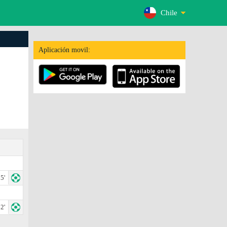
Chile
Aplicación movil:
5'
2'