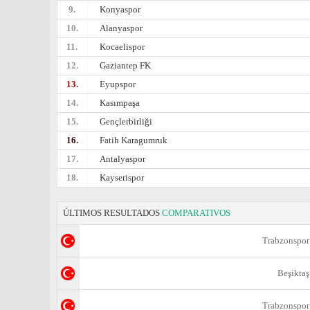
9.
Konyaspor
10.
Alanyaspor
11.
Kocaelispor
12.
Gaziantep FK
13.
Eyupspor
14.
Kasımpaşa
15.
Gençlerbirliği
16.
Fatih Karagumruk
17.
Antalyaspor
18.
Kayserispor
ÚLTIMOS RESULTADOS
COMPARATIVOS
Trabzonspor
Beşiktaş
Trabzonspor