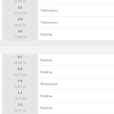
15.09.24
3:2
Trabzonspor
23.05.24
2:0
Trabzonspor
04.02.24
3:0
Beşiktaş
17.09.23
0:1
Beşiktaş
06.08.26
0:2
Beşiktaş
30.07.26
1:0
Midtjylland
23.07.26
1:1
Beşiktaş
14.07.26
3:2
Beşiktaş
14.07.26