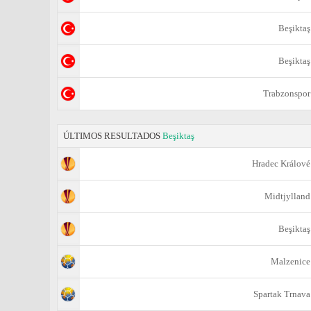
Beşiktaş
Beşiktaş
Trabzonspor
ÚLTIMOS RESULTADOS
Beşiktaş
Hradec Králové
Midtjylland
Beşiktaş
Malzenice
Spartak Trnava