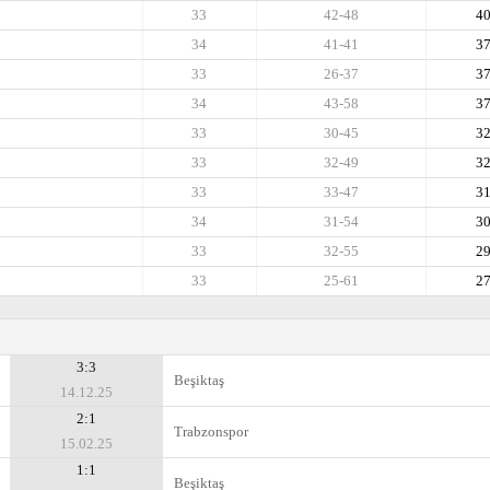
33
42-48
4
34
41-41
3
33
26-37
3
34
43-58
3
33
30-45
3
33
32-49
3
33
33-47
3
34
31-54
3
33
32-55
2
33
25-61
2
3:3
Beşiktaş
14.12.25
2:1
Trabzonspor
15.02.25
1:1
Beşiktaş