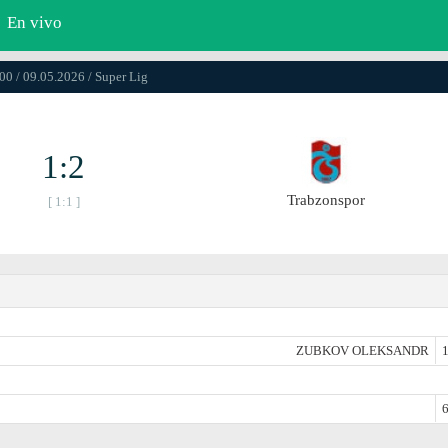
En vivo
00 / 09.05.2026 / Super Lig
1:2
Trabzonspor
[ 1:1 ]
ZUBKOV OLEKSANDR
1
6