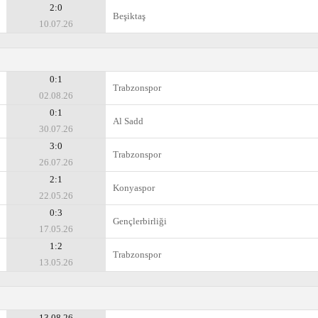
2:0
Beşiktaş
10.07.26
0:1
Trabzonspor
02.08.26
0:1
Al Sadd
30.07.26
3:0
Trabzonspor
26.07.26
2:1
Konyaspor
22.05.26
0:3
Gençlerbirliği
17.05.26
1:2
Trabzonspor
13.05.26
13.08.26