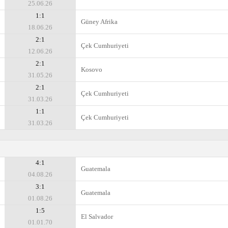
25.06.26
1:1
Güney Afrika
18.06.26
2:1
Çek Cumhuriyeti
12.06.26
2:1
Kosovo
31.05.26
2:1
Çek Cumhuriyeti
31.03.26
1:1
Çek Cumhuriyeti
31.03.26
4:1
Guatemala
04.08.26
3:1
Guatemala
01.08.26
1:5
El Salvador
01.01.70