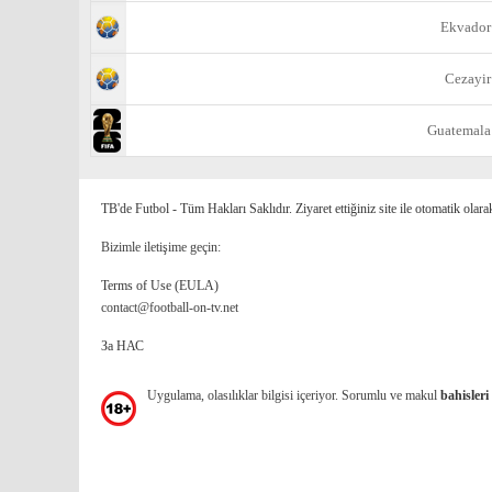
Ekvador
Cezayir
Guatemala
TB'de Futbol - Tüm Hakları Saklıdır. Ziyaret ettiğiniz site ile otomatik olara
Bizimle iletişime geçin:
Terms of Use (EULA)
contact@football-on-tv.net
За НАС
Uygulama, olasılıklar bilgisi içeriyor. Sorumlu ve makul
bahisleri