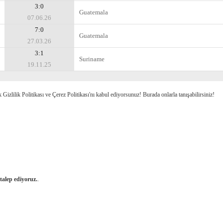
3:0
Guatemala
07.06.26
7:0
Guatemala
27.03.26
3:1
Suriname
19.11.25
k Gizlilik Politikası ve Çerez Politikası'nı kabul ediyorsunuz! Burada onlarla tanışabilirsiniz!
 talep ediyoruz.
.