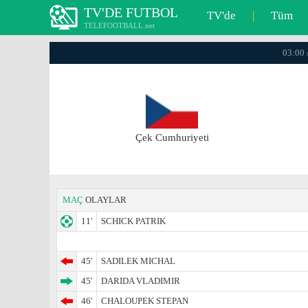
TV'DE FUTBOL
TV'de
|
Tüm
TELEFOOTBALL.net
03:00 
Çek Cumhuriyeti
MAÇ
OLAYLAR
11'
SCHICK PATRIK
45'
SADILEK MICHAL
45'
DARIDA VLADIMIR
46'
CHALOUPEK STEPAN