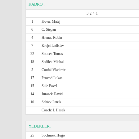
KADRO
:
3-2-4-1
1
Kovar Matej
6
C. Stepan
4
Hranac Robin
7
Krejci Ladislav
22
Soucek Tomas
18
Sadilek Michal
5
Coufal Vladimir
17
Provod Lukas
15
Sulc Pavel
14
Jurasek David
10
Schick Patrik
Coach: I. Hasek
YEDEKLER:
25
Sochurek Hugo