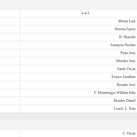
5-4-1
Moran Luis
Herrera Aaron
H. Marcelo
Samayoa Nicolas
Pinto Jose
Morales Jose
Santis Oscar
Franco Jonathan
Rosales Jose
F. Montenegro William Jehu
Mendez Daniel
Coach: L. Tena
C. Oscar