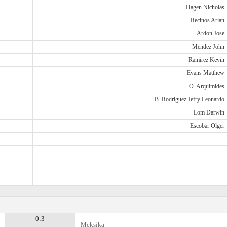
Hagen Nicholas
Recinos Arian
Ardon Jose
Mendez John
Ramirez Kevin
Evans Matthew
O. Arquimides
B. Rodriguez Jefry Leonardo
Lom Darwin
Escobar Olger
0:3
Meksika