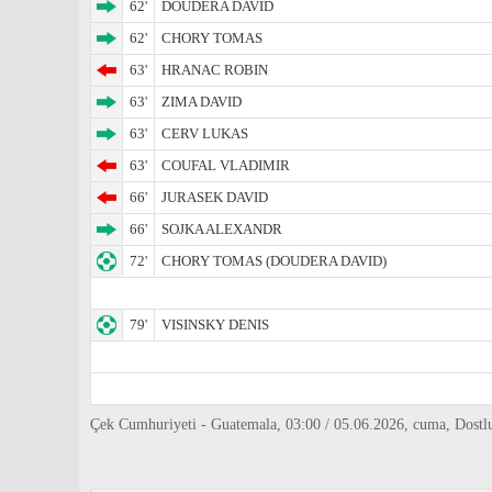
62'
DOUDERA DAVID
62'
CHORY TOMAS
63'
HRANAC ROBIN
63'
ZIMA DAVID
63'
CERV LUKAS
63'
COUFAL VLADIMIR
66'
JURASEK DAVID
66'
SOJKA ALEXANDR
72'
CHORY TOMAS (DOUDERA DAVID)
79'
VISINSKY DENIS
Çek Cumhuriyeti - Guatemala, 03:00 / 05.06.2026, cuma, Dostl