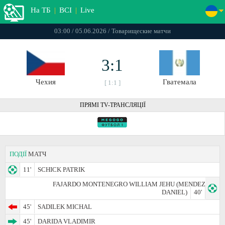
На ТБ
|
ВСІ
|
Live
03:00 / 05.06.2026 / Товарищеские матчи
3:1
Чехия
Гватемала
[ 1:1 ]
ПРЯМІ TV-ТРАНСЛЯЦІЇ
ПОДІЇ
МАТЧ
11'
SCHICK PATRIK
FAJARDO MONTENEGRO WILLIAM JEHU (MENDEZ
DANIEL)
40'
45'
SADILEK MICHAL
45'
DARIDA VLADIMIR