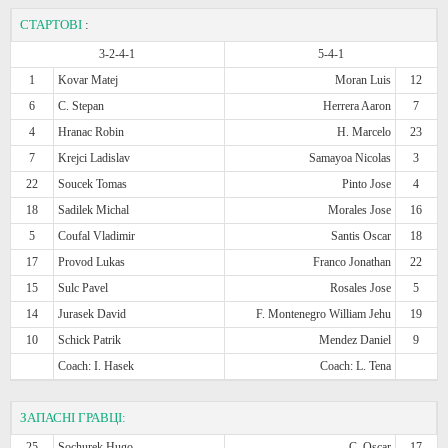
СТАРТОВІ
:
3-2-4-1
5-4-1
1
Kovar Matej
Moran Luis
12
6
C. Stepan
Herrera Aaron
7
4
Hranac Robin
H. Marcelo
23
7
Krejci Ladislav
Samayoa Nicolas
3
22
Soucek Tomas
Pinto Jose
4
18
Sadilek Michal
Morales Jose
16
5
Coufal Vladimir
Santis Oscar
18
17
Provod Lukas
Franco Jonathan
22
15
Sulc Pavel
Rosales Jose
5
14
Jurasek David
F. Montenegro William Jehu
19
10
Schick Patrik
Mendez Daniel
9
Coach: I. Hasek
Coach: L. Tena
ЗАПАСНІ ГРАВЦІ:
25
Sochurek Hugo
C. Oscar
17