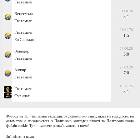
Гватемала
01.08.26
Венесуэла
3:1
Гватемала
01.01.70
Гватемала
1:5
Ел Салвадор
07.06.26
Эквадор
3:0
Гватемала
27.03.26
Алжир
7:0
Гватемала
19.11.25
Гватемала
3:1
Суринам
Футбол на ТБ - всі права захищені. За допомогою сайту, який ви відвідуєте, ви
автоматично погоджуєтеся з Політикою конфіденційності та Політикою щодо
файлів cookie. Тут ви можете познайомитися з ними!
Зв'яжіться з нами: