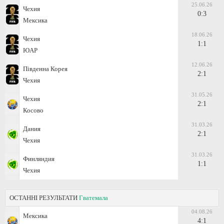
25.06.26
Чехия
0:3
Мексика
18.06.26
Чехия
1:1
ЮАР
12.06.26
Південна Корея
2:1
Чехия
31.05.26
Чехия
2:1
Косово
31.03.26
Дания
2:1
Чехия
31.03.26
Финляндия
1:1
Чехия
ОСТАННІ РЕЗУЛЬТАТИ
Гватемала
04.08.26
Мексика
4:1