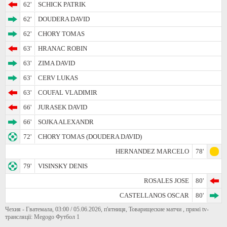
62'
SCHICK PATRIK
62'
DOUDERA DAVID
62'
CHORY TOMAS
63'
HRANAC ROBIN
63'
ZIMA DAVID
63'
CERV LUKAS
63'
COUFAL VLADIMIR
66'
JURASEK DAVID
66'
SOJKA ALEXANDR
72'
CHORY TOMAS (DOUDERA DAVID)
HERNANDEZ MARCELO
78'
79'
VISINSKY DENIS
ROSALES JOSE
80'
CASTELLANOS OSCAR
80'
Чехия - Гватемала, 03:00 / 05.06.2026, п'ятниця, Товарищеские матчи , прямі tv-
трансляції: Megogo Футбол 1