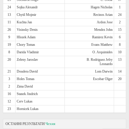
24
Sojka Alexandr
Hagen Nicholas
1
13
Chytil Mojmir
Recinos Arian
24
11
Kuchta Jan
Ardon Jose
2
26
Visinsky Denis
Mendez John
15
9
Hlozek Adam
Ramirez Kevin
6
19
Chory Tomas
Evans Matthew
8
8
Darida Vladimir
O. Arquimides
10
20
Zeleny Jaroslav
B. Rodriguez Jefry
13
Leonardo
21
Doudera David
Lom Darwin
14
3
Holes Tomas
Escobar Olger
20
2
Zima David
16
Stanek Jindrich
12
Cerv Lukas
23
Hornicek Lukas
ОСТАННІ РЕЗУЛЬТАТИ
Чехия