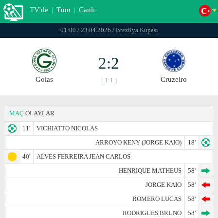
TV'de
|
Tüm
|
Canlı
01:00 / 23.04.2026 / Brezilya Kupası
2:2
Goias
Cruzeiro
[ 1:1 ]
MAÇ
OLAYLAR
11'
VICHIATTO NICOLAS
ARROYO KENY (JORGE KAIO)
18'
40'
ALVES FERREIRA JEAN CARLOS
HENRIQUE MATHEUS
58'
JORGE KAIO
58'
ROMERO LUCAS
58'
RODRIGUES BRUNO
58'