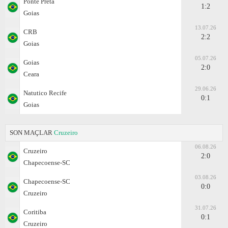
Ponte Preta
1:2
Goias
13.07.26
CRB
2:2
Goias
05.07.26
Goias
2:0
Ceara
29.06.26
Natutico Recife
0:1
Goias
SON MAÇLAR
Cruzeiro
06.08.26
Cruzeiro
2:0
Chapecoense-SC
03.08.26
Chapecoense-SC
0:0
Cruzeiro
31.07.26
Coritiba
0:1
Cruzeiro