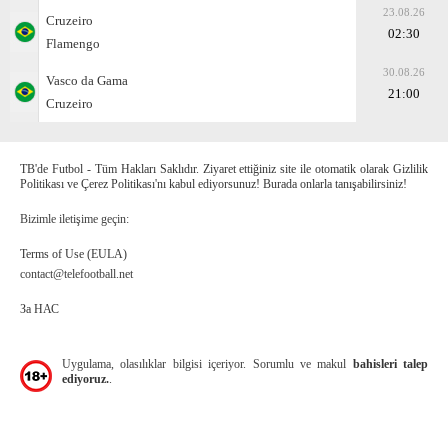
23.08.26
Cruzeiro
02:30
Flamengo
30.08.26
Vasco da Gama
21:00
Cruzeiro
TB'de Futbol - Tüm Hakları Saklıdır. Ziyaret ettiğiniz site ile otomatik olarak Gizlilik
Politikası ve Çerez Politikası'nı kabul ediyorsunuz! Burada onlarla tanışabilirsiniz!
Bizimle iletişime geçin:
Terms of Use (EULA)
contact@telefootball.net
За НАС
Uygulama, olasılıklar bilgisi içeriyor. Sorumlu ve makul
bahisleri talep
ediyoruz.
.