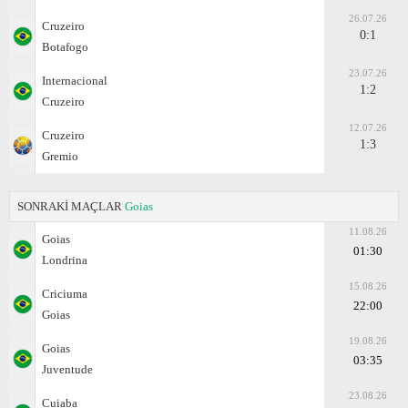
26.07.26
Cruzeiro
0:1
Botafogo
23.07.26
Internacional
1:2
Cruzeiro
12.07.26
Cruzeiro
1:3
Gremio
SONRAKİ MAÇLAR
Goias
11.08.26
Goias
01:30
Londrina
15.08.26
Criciuma
22:00
Goias
19.08.26
Goias
03:35
Juventude
23.08.26
Cuiaba