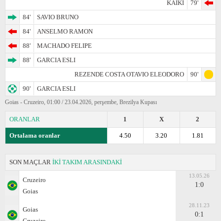
KAIKI
79'
84'
SAVIO BRUNO
84'
ANSELMO RAMON
88'
MACHADO FELIPE
88'
GARCIA ESLI
REZENDE COSTA OTAVIO ELEODORO
90'
90'
GARCIA ESLI
Goias - Cruzeiro, 01:00 / 23.04.2026, perşembe, Brezilya Kupası
ORANLAR
1
X
2
Ortalama oranlar
4.50
3.20
1.81
SON MAÇLAR
İKİ TAKIM ARASINDAKİ
13.05.26
Cruzeiro
1:0
Goias
28.11.23
Goias
0:1
Cruzeiro