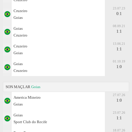
23.07.23
Cruzeiro
0:1
Goias
08.09.21
Goias
1:1
Cruzeiro
13.06.21
Cruzeiro
1:1
Goias
01.10.19
Goias
1:0
Cruzeiro
SON MAÇLAR
Goias
27.07.26
Amеrica Mineiro
1:0
Goias
23.07.26
Goias
1:1
Sport Club do Recife
18.07.26