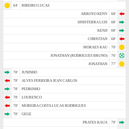
64'
RIBEIRO LUCAS
ARROYO KENY
68'
SINISTERRA LUIS
68'
KENJI
68'
CHRISTIAN
68'
MORAES KAU
70'
JONATHAN (RODRIGUES BRUNO)
76'
JONATHAN
77'
78'
JUNINHO
78'
ALVES FERREIRA JEAN CARLOS
78'
PEDRINHO
78'
LOURENCO
78'
MOREIRA COSTA LUCAS RODRIGUES
78'
GEGE
PRATES KAUA
79'