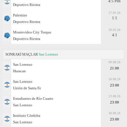
4:5 Pen
Deportivo Riestra
27.05.26
Palestino
1:1
Deportivo Riestra
20.05.26
Montevideo City Torque
4:1
Deportivo Riestra
SONRAKİ MAÇLAR
San Lorenzo
09.08.26
San Lorenzo
21:00
Huracan
16.08.26
San Lorenzo
23:00
Unión de Santa Fe
23.08.26
Estudiantes de Río Cuarto
23:00
San Lorenzo
30.08.26
Instituto Córdoba
23:00
San Lorenzo