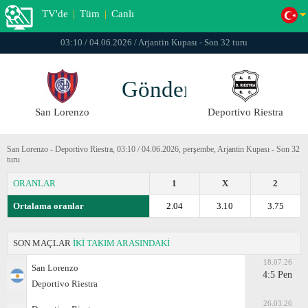
TV'de
|
Tüm
|
Canlı
03:10 / 04.06.2026 / Arjantin Kupası - Son 32 turu
Gönder
San Lorenzo
Deportivo Riestra
San Lorenzo - Deportivo Riestra, 03:10 / 04.06.2026, perşembe, Arjantin Kupası - Son 32
turu
ORANLAR
1
X
2
Ortalama oranlar
2.04
3.10
3.75
SON MAÇLAR
İKİ TAKIM ARASINDAKİ
18.07.26
San Lorenzo
4:5 Pen
Deportivo Riestra
26.03.26