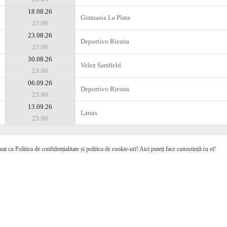
18.08.26
Gimnasia La Plata
23:00
23.08.26
Deportivo Riestra
23:00
30.08.26
Velez Sarsfield
23:00
06.09.26
Deportivo Riestra
23:00
13.09.26
Lanus
23:00
mat cu Politica de confidențialitate și politica de cookie-uri! Aici puteți face cunoștință cu ei!