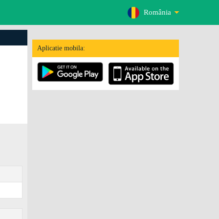
România
Aplicatie mobila: