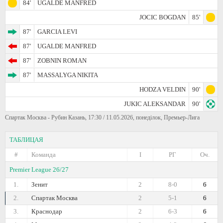
84'
UGALDE MANFRED
JOCIC BOGDAN
85'
87'
GARCIA LEVI
87'
UGALDE MANFRED
87'
ZOBNIN ROMAN
87'
MASSALYGA NIKITA
HODZA VELDIN
90'
JUKIC ALEKSANDAR
90'
Спартак Москва - Рубин Казань, 17:30 / 11.05.2026, понеділок, Премьер-Лига
ТАБЛИЦАЯ
#
Команда
I
РГ
Оч.
Premier League 26/27
1.
Зенит
2
8-0
6
2.
Спартак Москва
2
5-1
6
3.
Краснодар
2
6-3
6