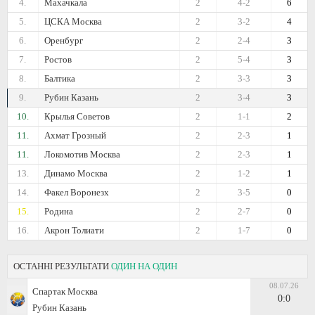
4.
Махачкала
2
4-2
6
5.
ЦСКА Москва
2
3-2
4
6.
Оренбург
2
2-4
3
7.
Ростов
2
5-4
3
8.
Балтика
2
3-3
3
9.
Рубин Казань
2
3-4
3
10.
Крылья Советов
2
1-1
2
11.
Ахмат Грозный
2
2-3
1
11.
Локомотив Москва
2
2-3
1
13.
Динамо Москва
2
1-2
1
14.
Факел Воронезх
2
3-5
0
15.
Родина
2
2-7
0
16.
Акрон Толиати
2
1-7
0
ОСТАННІ РЕЗУЛЬТАТИ
ОДИН НА ОДИН
08.07.26
Спартак Москва
0:0
Рубин Казань