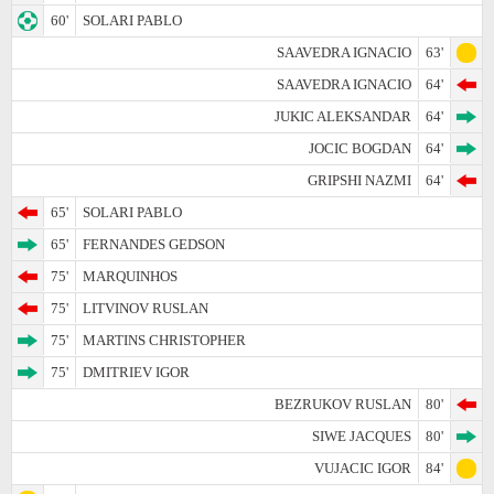
60'
SOLARI PABLO
SAAVEDRA IGNACIO
63'
SAAVEDRA IGNACIO
64'
JUKIC ALEKSANDAR
64'
JOCIC BOGDAN
64'
GRIPSHI NAZMI
64'
65'
SOLARI PABLO
65'
FERNANDES GEDSON
75'
MARQUINHOS
75'
LITVINOV RUSLAN
75'
MARTINS CHRISTOPHER
75'
DMITRIEV IGOR
BEZRUKOV RUSLAN
80'
SIWE JACQUES
80'
VUJACIC IGOR
84'