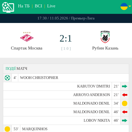
На ТБ
|
ВСІ
|
Live
17:30 / 11.05.2026 / Премьер-Лига
2:1
Спартак Москва
Рубин Казань
[ 1:0 ]
ПОДІЇ
МАТЧ
4'
WOOH CHRISTOPHER
KABUTOV DMITRI
21'
ARROYO ANDERSON
21'
MALDONADO DENIL
34'
MALDONADO DENIL
46'
LOBOV NIKITA
46'
53'
MARQUINHOS