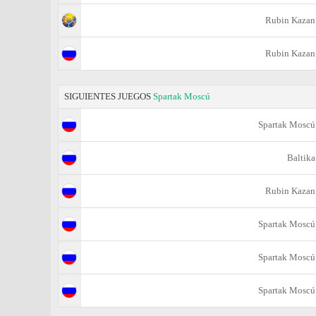
Rubin Kazan
Rubin Kazan
SIGUIENTES JUEGOS
Spartak Moscú
Spartak Moscú
Baltika
Rubin Kazan
Spartak Moscú
Spartak Moscú
Spartak Moscú