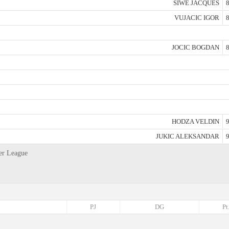
SIWE JACQUES
8
VUJACIC IGOR
8
JOCIC BOGDAN
8
HODZA VELDIN
9
JUKIC ALEKSANDAR
9
er League
PJ
DG
Pt