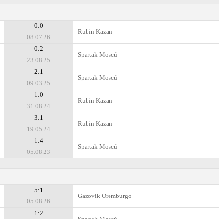
0:0
Rubin Kazan
08.07.26
0:2
Spartak Moscú
23.08.25
2:1
Spartak Moscú
09.03.25
1:0
Rubin Kazan
31.08.24
3:1
Rubin Kazan
19.05.24
1:4
Spartak Moscú
05.08.23
5:1
Gazovik Oremburgo
05.08.26
1:2
Spartak Moscú