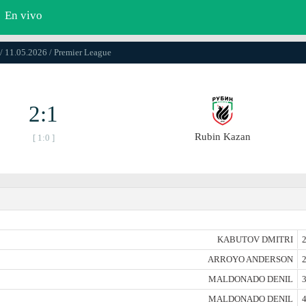
En vivo
/ 11.05.2026 / Premier League
2:1
Rubin Kazan
[ 1:0 ]
KABUTOV DMITRI
2
ARROYO ANDERSON
2
MALDONADO DENIL
3
MALDONADO DENIL
4