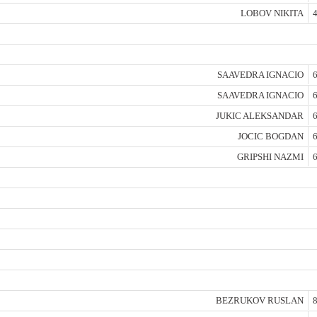
LOBOV NIKITA
4
SAAVEDRA IGNACIO
6
SAAVEDRA IGNACIO
6
JUKIC ALEKSANDAR
6
JOCIC BOGDAN
6
GRIPSHI NAZMI
6
BEZRUKOV RUSLAN
8