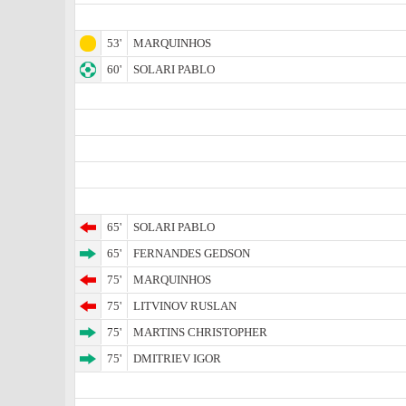
53'
MARQUINHOS
60'
SOLARI PABLO
65'
SOLARI PABLO
65'
FERNANDES GEDSON
75'
MARQUINHOS
75'
LITVINOV RUSLAN
75'
MARTINS CHRISTOPHER
75'
DMITRIEV IGOR