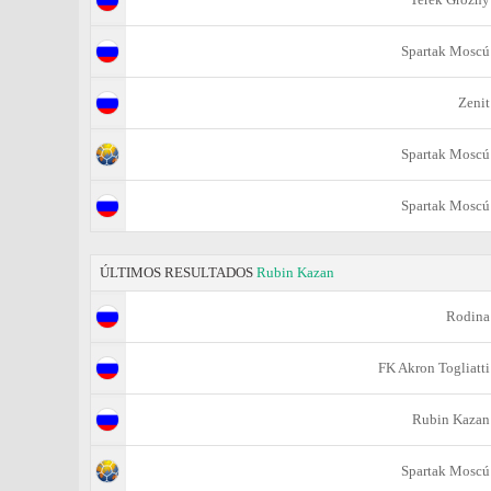
Spartak Moscú
Zenit
Spartak Moscú
Spartak Moscú
ÚLTIMOS RESULTADOS
Rubin Kazan
Rodina
FK Akron Togliatti
Rubin Kazan
Spartak Moscú