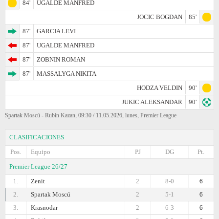
84'
UGALDE MANFRED
JOCIC BOGDAN
85'
87'
GARCIA LEVI
87'
UGALDE MANFRED
87'
ZOBNIN ROMAN
87'
MASSALYGA NIKITA
HODZA VELDIN
90'
JUKIC ALEKSANDAR
90'
Spartak Moscú - Rubin Kazan, 09:30 / 11.05.2026, lunes, Premier League
CLASIFICACIONES
Pos.
Equipo
PJ
DG
Pt.
Premier League 26/27
1.
Zenit
2
8-0
6
2.
Spartak Moscú
2
5-1
6
3.
Krasnodar
2
6-3
6