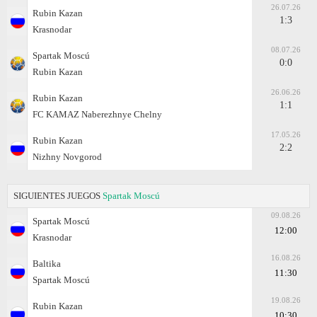
26.07.26
Rubin Kazan
1:3
Krasnodar
08.07.26
Spartak Moscú
0:0
Rubin Kazan
26.06.26
Rubin Kazan
1:1
FC KAMAZ Naberezhnye Chelny
17.05.26
Rubin Kazan
2:2
Nizhny Novgorod
SIGUIENTES JUEGOS
Spartak Moscú
09.08.26
Spartak Moscú
12:00
Krasnodar
16.08.26
Baltika
11:30
Spartak Moscú
19.08.26
Rubin Kazan
10:30