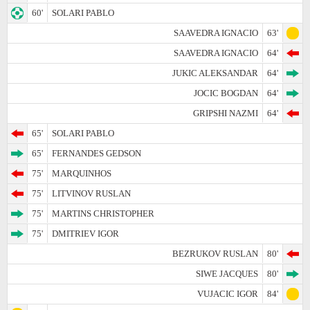
60'
SOLARI PABLO
SAAVEDRA IGNACIO
63'
SAAVEDRA IGNACIO
64'
JUKIC ALEKSANDAR
64'
JOCIC BOGDAN
64'
GRIPSHI NAZMI
64'
65'
SOLARI PABLO
65'
FERNANDES GEDSON
75'
MARQUINHOS
75'
LITVINOV RUSLAN
75'
MARTINS CHRISTOPHER
75'
DMITRIEV IGOR
BEZRUKOV RUSLAN
80'
SIWE JACQUES
80'
VUJACIC IGOR
84'