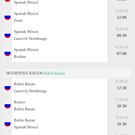
Spartak Moscú
23.08.26
Spartak Moscú
12:00
Zenit
30.08.26
Spartak Moscú
09:30
Gazovik Oremburgo
01.09.26
Spartak Moscú
07:00
Rodina
SIGUIENTES JUEGOS
Rubin Kazan
09.08.26
Rubin Kazan
12:30
Gazovik Oremburgo
15.08.26
Rostov
10:30
Rubin Kazan
19.08.26
Rubin Kazan
10:30
Spartak Moscú