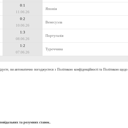
0:1
Японія
11.06.26
0:2
Венесуэла
10.06.26
1:3
Португалія
08.06.26
1:2
Туреччина
07.06.26
відуєте, ви автоматично погоджуєтеся з Політикою конфіденційності та Політикою щодо
повідальних та розумних ставок.
.