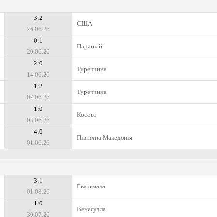
3:2
США
26.06.26
0:1
Парагвай
20.06.26
2:0
Туреччина
14.06.26
1:2
Туреччина
07.06.26
1:0
Косово
03.06.26
4:0
Північна Македонія
01.06.26
3:1
Гватемала
01.08.26
1:0
Венесуэла
30.07.26