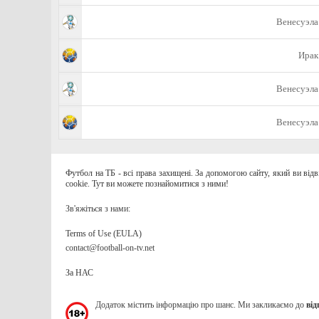
Венесуэла
Ирак
Венесуэла
Венесуэла
Футбол на ТБ - всі права захищені. За допомогою сайту, який ви від
cookie. Тут ви можете познайомитися з ними!
Зв'яжіться з нами:
Terms of Use (EULA)
contact@football-on-tv.net
За НАС
Додаток містить інформацію про шанс. Ми закликаємо до
від