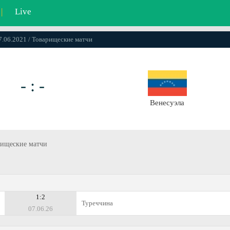
|
Live
07.06.2021 / Товарищеские матчи
- : -
Венесуэла
арищеские матчи
1:2
Туреччина
07.06.26