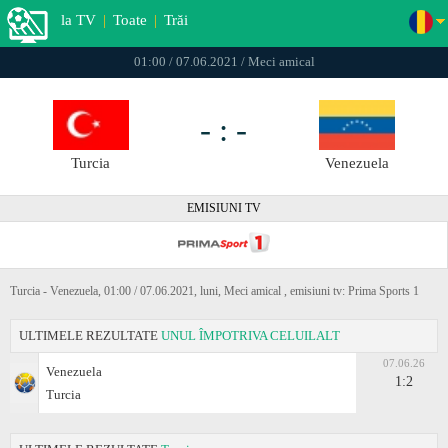
la TV
|
Toate
|
Trăi
01:00 / 07.06.2021 / Meci amical
- : -
Turcia
Venezuela
EMISIUNI TV
Turcia - Venezuela, 01:00 / 07.06.2021, luni, Meci amical , emisiuni tv: Prima Sports 1
ULTIMELE REZULTATE
UNUL ÎMPOTRIVA CELUILALT
07.06.26
Venezuela
1:2
Turcia