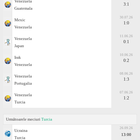
Venezuela
3:1
Guatemala
30.07.26
Mexic
1:0
Venezuela
11.06.26
Venezuela
0:1
Japan
10.06.26
Irak
0:2
Venezuela
08.06.26
Venezuela
1:3
Portugalia
07.06.26
Venezuela
1:2
Turcia
Următoarele meciuri
Turcia
26.09.26
Ucraina
13:00
Turcia