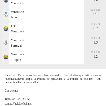
Venezuela
11.06.26
Venezuela
0:1
Japón
09.06.26
Irak
0:2
Venezuela
08.06.26
Venezuela
1:3
Portugal
06.06.26
Venezuela
1:2
Turquía
Fútbol en TV - Todos los derechos reservados. Con el sitio que está visitando,
¡automáticamente acepta la Política de privacidad y la Política de cookies! ¡Aquí
puedes familiarizarte con ellos!
Contáctenos:
Terms of Use (EULA)
contact@telefootball.net