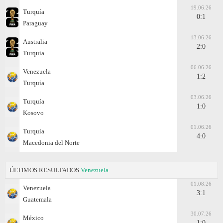
19.06.26
Turquía
0:1
Paraguay
13.06.26
Australia
2:0
Turquía
06.06.26
Venezuela
1:2
Turquía
03.06.26
Turquía
1:0
Kosovo
01.06.26
Turquía
4:0
Macedonia del Norte
ÚLTIMOS RESULTADOS
Venezuela
01.08.26
Venezuela
3:1
Guatemala
30.07.26
México
1:0