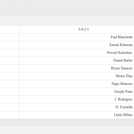
3-4-2-1
Paul Blanchette
Emrah Klimenta
Neveal Hackshaw
Daniel Barbir
Bryan Tamacas
Memo Diaz
Napo Matsoso
Joseph Nane
J. Rodriguez
D. Formella
Lindo Mfeka