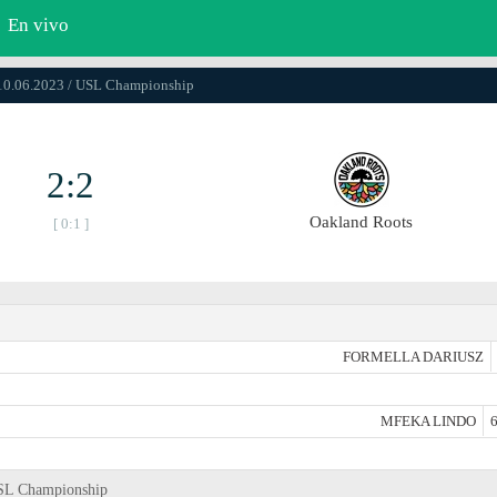
En vivo
 10.06.2023 / USL Championship
2:2
Oakland Roots
[ 0:1 ]
FORMELLA DARIUSZ
MFEKA LINDO
6
USL Championship