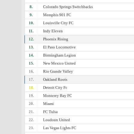
8.
Colorado Springs Switchbacks
9.
Memphis 901 FC
10.
Louisville City FC
11.
Indy Eleven
12.
Phoenix Rising
13.
El Paso Locomotive
14.
Birmingham Legion
15.
New Mexico United
16.
Rio Grande Valley
17.
Oakland Roots
18.
Detroit City Fc
19.
Monterey Bay FC
20.
Miami
21.
FC Tulsa
22.
Loudoun United
23.
Las Vegas Lights FC