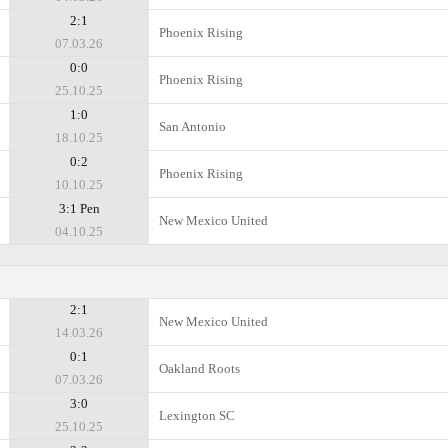
2:1
Phoenix Rising
07.03.26
0:0
Phoenix Rising
25.10.25
1:0
San Antonio
18.10.25
0:2
Phoenix Rising
10.10.25
3:1 Pen
New Mexico United
04.10.25
2:1
New Mexico United
14.03.26
0:1
Oakland Roots
07.03.26
3:0
Lexington SC
25.10.25