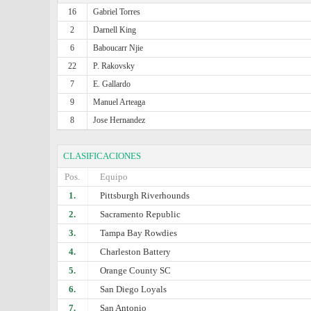
16
Gabriel Torres
2
Darnell King
6
Baboucarr Njie
22
P. Rakovsky
7
E. Gallardo
9
Manuel Arteaga
8
Jose Hernandez
CLASIFICACIONES
Pos.
Equipo
1.
Pittsburgh Riverhounds
2.
Sacramento Republic
3.
Tampa Bay Rowdies
4.
Charleston Battery
5.
Orange County SC
6.
San Diego Loyals
7.
San Antonio