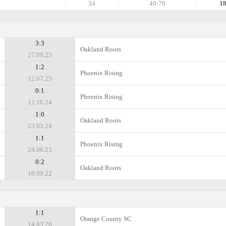
34
40-79
1
3:3
Oakland Roots
27.09.25
1:2
Phoenix Rising
12.07.25
0:1
Phoenix Rising
12.10.24
1:0
Oakland Roots
23.03.24
1:1
Phoenix Rising
24.06.23
0:2
Oakland Roots
10.09.22
1:1
Orange County SC
14.03.26