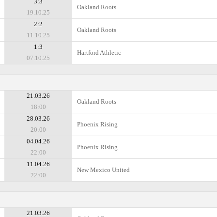
3:3
Oakland Roots
19.10.25
2:2
Oakland Roots
11.10.25
1:3
Hartford Athletic
07.10.25
21.03.26
Oakland Roots
18:00
28.03.26
Phoenix Rising
20:00
04.04.26
Phoenix Rising
22:00
11.04.26
New Mexico United
22:00
21.03.26