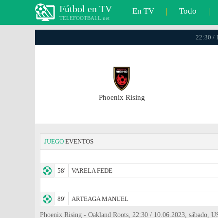
Fútbol en TV
En TV
|
Todo
|
TELEFOOTBALL.net
22:30 /
Phoenix Rising
JUEGO
EVENTOS
58'
VARELA FEDE
89'
ARTEAGA MANUEL
Phoenix Rising - Oakland Roots, 22:30 / 10.06.2023, sábado, 