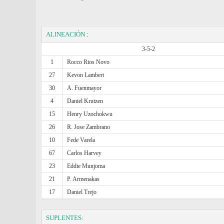
ALINEACIÓN
:
3-5-2
1
Rocco Rios Novo
27
Kevon Lambert
30
A. Fuenmayor
4
Daniel Krutzen
15
Henry Uzochokwu
26
R. Jose Zambrano
10
Fede Varela
67
Carlos Harvey
23
Eddie Munjoma
21
P. Armenakas
17
Daniel Trejo
SUPLENTES: