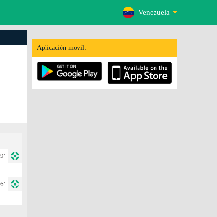
Venezuela
Aplicación movil:
9'
6'