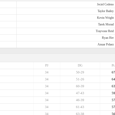
Jeciel Cedeno
Taylor Bailey
Kevin Wright
Tarek Morad
Trayvone Reid
Ryan Her
Anuar Pelaez
PJ
DG
Pt
34
50-29
6
34
51-26
6
34
60-39
6
34
47-43
5
34
46-39
5
34
61-43
5
34
63-38
5