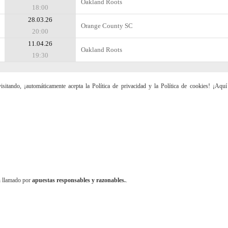
Oakland Roots
18:00
28.03.26
Orange County SC
20:00
11.04.26
Oakland Roots
19:30
sitando, ¡automáticamente acepta la Política de privacidad y la Política de cookies! ¡Aqu
n llamado por
apuestas responsables y razonables.
.