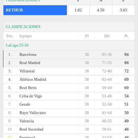
BETHUB
1.82
4.50
3.65
CLASIFICACIONES
Pos.
Equipo
PJ
DG
Pt.
LaLiga 25/26
1.
Barcelona
38
95-36
94
2.
Real Madrid
38
77-35
86
3.
Villarreal
38
72-46
72
4.
Atlético Madrid
38
62-44
69
5.
Real Betis
38
59-48
60
6.
Celta de Vigo
38
53-48
54
7.
Getafe
38
32-38
51
8.
Rayo Vallecano
38
41-44
50
9.
Valencia
38
46-55
49
10.
Real Sociedad
38
59-61
46
11.
Espanyol
38
43-55
46