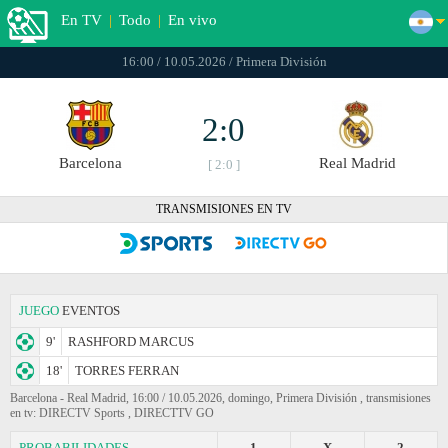
En TV
|
Todo
|
En vivo
16:00 / 10.05.2026 / Primera División
2:0
Barcelona
Real Madrid
[ 2:0 ]
TRANSMISIONES EN TV
JUEGO
EVENTOS
9'
RASHFORD MARCUS
18'
TORRES FERRAN
Barcelona - Real Madrid, 16:00 / 10.05.2026, domingo, Primera División , transmisiones
en tv: DIRECTV Sports , DIRECTTV GO
PROBABILIDADES
1
X
2