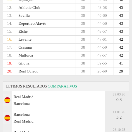
12.
Athletic Club
38
43-58
45
13.
Sevilla
38
46-60
43
14.
Deportivo Alavés
38
44-56
43
15.
Elche
38
49-57
43
16.
Levante
38
47-61
42
17.
Osasuna
38
44-50
42
18.
Mallorca
38
47-57
42
19.
Girona
38
39-55
41
20.
Real Oviedo
38
26-60
29
ÚLTIMOS RESULTADOS
COMPARATIVOS
29.03.26
Real Madrid
0:3
Barcelona
11.01.26
Barcelona
3:2
Real Madrid
26.10.25