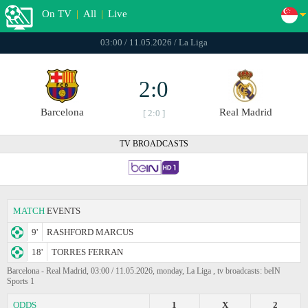
On TV
|
All
|
Live
03:00 / 11.05.2026 / La Liga
2:0
Barcelona
Real Madrid
[ 2:0 ]
TV BROADCASTS
MATCH
EVENTS
9'
RASHFORD MARCUS
18'
TORRES FERRAN
Barcelona - Real Madrid, 03:00 / 11.05.2026, monday, La Liga , tv broadcasts: beIN
Sports 1
ODDS
1
X
2