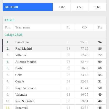
BETHUB
1.82
4.50
3.65
TABLE
Pos.
Team name
PL
GD
Pts
LaLiga 25/26
1.
Barcelona
38
95-36
94
2.
Real Madrid
38
77-35
86
3.
Villarreal
38
72-46
72
4.
Atletico Madrid
38
62-44
69
5.
Betis
38
59-48
60
6.
Celta
38
53-48
54
7.
Getafe
38
32-38
51
8.
Rayo Vallecano
38
41-44
50
9.
Valencia
38
46-55
49
10.
Real Sociedad
38
59-61
46
11.
Espanyol
38
43-55
46