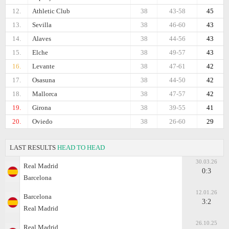
12.
Athletic Club
38
43-58
45
13.
Sevilla
38
46-60
43
14.
Alaves
38
44-56
43
15.
Elche
38
49-57
43
16.
Levante
38
47-61
42
17.
Osasuna
38
44-50
42
18.
Mallorca
38
47-57
42
19.
Girona
38
39-55
41
20.
Oviedo
38
26-60
29
LAST RESULTS
HEAD TO HEAD
30.03.26
Real Madrid
0:3
Barcelona
12.01.26
Barcelona
3:2
Real Madrid
26.10.25
Real Madrid