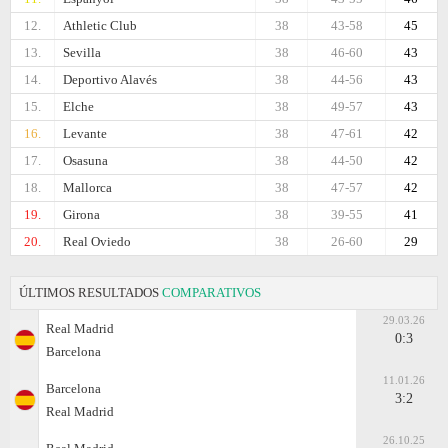
12.
Athletic Club
38
43-58
45
13.
Sevilla
38
46-60
43
14.
Deportivo Alavés
38
44-56
43
15.
Elche
38
49-57
43
16.
Levante
38
47-61
42
17.
Osasuna
38
44-50
42
18.
Mallorca
38
47-57
42
19.
Girona
38
39-55
41
20.
Real Oviedo
38
26-60
29
ÚLTIMOS RESULTADOS
COMPARATIVOS
29.03.26
Real Madrid
0:3
Barcelona
11.01.26
Barcelona
3:2
Real Madrid
26.10.25