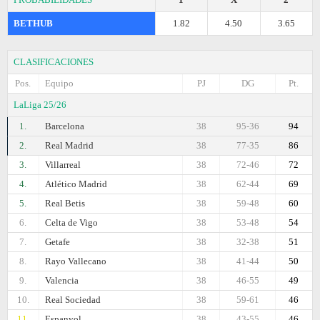
BETHUB
1.82
4.50
3.65
CLASIFICACIONES
Pos.
Equipo
PJ
DG
Pt.
LaLiga 25/26
1.
Barcelona
38
95-36
94
2.
Real Madrid
38
77-35
86
3.
Villarreal
38
72-46
72
4.
Atlético Madrid
38
62-44
69
5.
Real Betis
38
59-48
60
6.
Celta de Vigo
38
53-48
54
7.
Getafe
38
32-38
51
8.
Rayo Vallecano
38
41-44
50
9.
Valencia
38
46-55
49
10.
Real Sociedad
38
59-61
46
11.
Espanyol
38
43-55
46