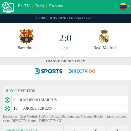
En TV
|
Todo
|
En vivo
15:00 / 10.05.2026 / Primera División
2:0
Barcelona
Real Madrid
[ 2:0 ]
TRANSMISIONES EN TV
JUEGO
EVENTOS
9'
RASHFORD MARCUS
18'
TORRES FERRAN
Barcelona - Real Madrid, 15:00 / 10.05.2026, domingo, Primera División , transmisiones
en tv: DIRECTV Sports , DIRECTTV GO
PROBABILIDADES
1
X
2