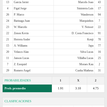
13
Garcia Javier
Marcelo Joao
43
4
Figal Jorge
Sinisterra Luis
17
26
P. Marco
Wanderson
94
24
Barinaga Juan
Marquinhos
7
23
W. Marcelo
V. Neisser
22
22
Zenon Kevin
D. Costa Francisco
91
21
Herrera Ander
Kenji
70
15
A. Williams
Japa
77
20
Velasco Alan
Silva Lucas
16
11
Janson Lucas
Villalba Lucas
25
7
Z. Exequiel
Moraes Kau
2
29
Romero Angel
Cunha Matheus
31
PROBABILIDADES
1
X
2
Prob. promedio
1.91
3.10
4.75
CLASIFICACIONES