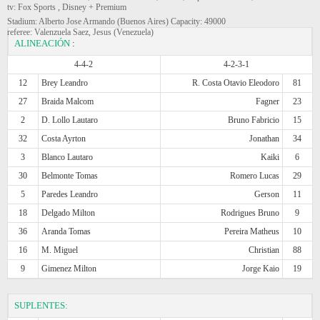
tv: Fox Sports , Disney + Premium
Stadium: Alberto Jose Armando (Buenos Aires) Capacity: 49000
referee: Valenzuela Saez, Jesus (Venezuela)
ALINEACIÓN
:
4-4-2
4-2-3-1
12
Brey Leandro
R. Costa Otavio Eleodoro
81
27
Braida Malcom
Fagner
23
2
D. Lollo Lautaro
Bruno Fabricio
15
32
Costa Ayrton
Jonathan
34
3
Blanco Lautaro
Kaiki
6
30
Belmonte Tomas
Romero Lucas
29
5
Paredes Leandro
Gerson
11
18
Delgado Milton
Rodrigues Bruno
9
36
Aranda Tomas
Pereira Matheus
10
16
M. Miguel
Christian
88
9
Gimenez Milton
Jorge Kaio
19
SUPLENTES: