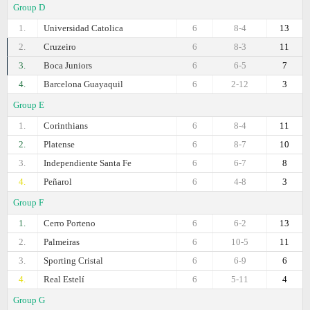
Group D
1.
Universidad Catolica
6
8-4
13
2.
Cruzeiro
6
8-3
11
3.
Boca Juniors
6
6-5
7
4.
Barcelona Guayaquil
6
2-12
3
Group E
1.
Corinthians
6
8-4
11
2.
Platense
6
8-7
10
3.
Independiente Santa Fe
6
6-7
8
4.
Peñarol
6
4-8
3
Group F
1.
Cerro Porteno
6
6-2
13
2.
Palmeiras
6
10-5
11
3.
Sporting Cristal
6
6-9
6
4.
Real Estelí
6
5-11
4
Group G