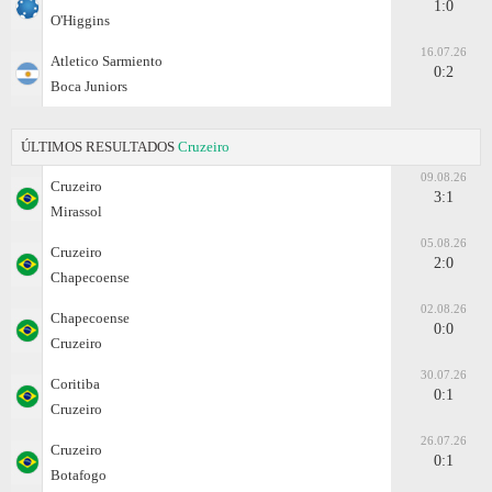
1:0
O'Higgins
16.07.26
Atletico Sarmiento
0:2
Boca Juniors
ÚLTIMOS RESULTADOS
Cruzeiro
09.08.26
Cruzeiro
3:1
Mirassol
05.08.26
Cruzeiro
2:0
Chapecoense
02.08.26
Chapecoense
0:0
Cruzeiro
30.07.26
Coritiba
0:1
Cruzeiro
26.07.26
Cruzeiro
0:1
Botafogo