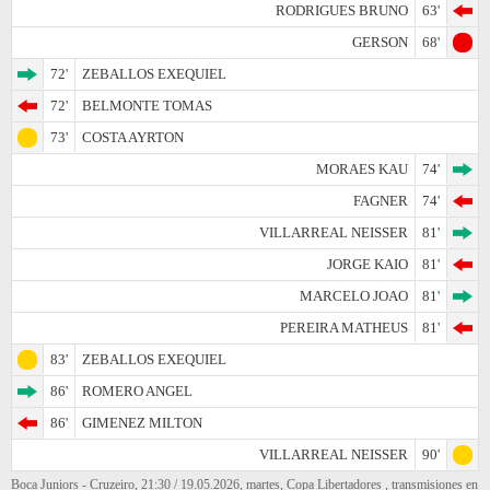
RODRIGUES BRUNO
63'
GERSON
68'
72'
ZEBALLOS EXEQUIEL
72'
BELMONTE TOMAS
73'
COSTA AYRTON
MORAES KAU
74'
FAGNER
74'
VILLARREAL NEISSER
81'
JORGE KAIO
81'
MARCELO JOAO
81'
PEREIRA MATHEUS
81'
83'
ZEBALLOS EXEQUIEL
86'
ROMERO ANGEL
86'
GIMENEZ MILTON
VILLARREAL NEISSER
90'
Boca Juniors - Cruzeiro, 21:30 / 19.05.2026, martes, Copa Libertadores , transmisiones en