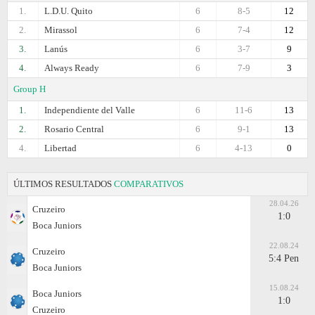
1.
L.D.U. Quito
6
8-5
12
2.
Mirassol
6
7-4
12
3.
Lanús
6
3-7
9
4.
Always Ready
6
7-9
3
Group H
1.
Independiente del Valle
6
11-6
13
2.
Rosario Central
6
9-1
13
4.
Libertad
6
4-13
0
ÚLTIMOS RESULTADOS
COMPARATIVOS
28.04.26
Cruzeiro
1:0
Boca Juniors
22.08.24
Cruzeiro
5:4 Pen
Boca Juniors
15.08.24
Boca Juniors
1:0
Cruzeiro