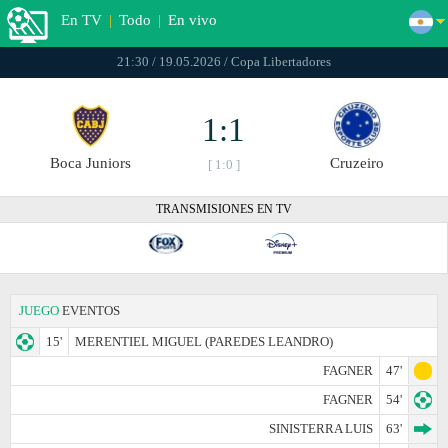
En TV
|
Todo
|
En vivo
21:30 / 19.05.2026 / Copa Libertadores
1:1
Boca Juniors
Cruzeiro
[ 1:0 ]
TRANSMISIONES EN TV
JUEGO
EVENTOS
15'
MERENTIEL MIGUEL (PAREDES LEANDRO)
FAGNER
47'
FAGNER
54'
SINISTERRA LUIS
63'