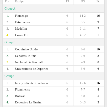
Pos.
Equipo
PJ
DG
Pt.
Group A
1.
Flamengo
6
14-2
16
2.
Estudiantes
6
6-5
9
3.
Medellín
6
6-11
7
4.
Cusco FC
6
4-12
1
Group B
1.
Coquimbo Unido
6
8-6
10
2.
Deportes Tolima
6
7-6
8
3.
Nacional De Football
6
7-9
8
4.
Universitario de Deportes
6
5-6
6
Group C
1.
Independiente Rivadavia
6
15-6
16
2.
Fluminense
6
7-7
8
3.
Bolivar
6
6-8
5
4.
Deportivo La Guaira
6
6-13
3