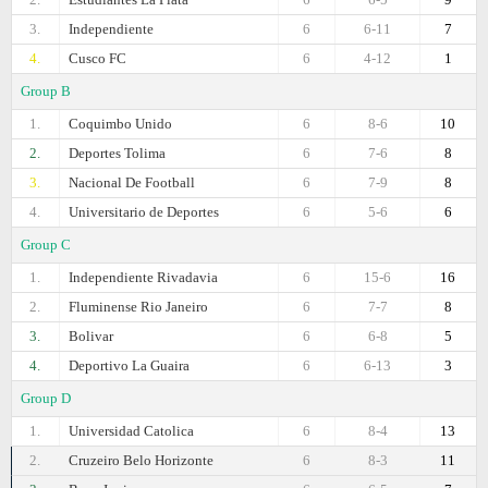
3.
Independiente
6
6-11
7
4.
Cusco FC
6
4-12
1
Group B
1.
Coquimbo Unido
6
8-6
10
2.
Deportes Tolima
6
7-6
8
3.
Nacional De Football
6
7-9
8
4.
Universitario de Deportes
6
5-6
6
Group C
1.
Independiente Rivadavia
6
15-6
16
2.
Fluminense Rio Janeiro
6
7-7
8
3.
Bolivar
6
6-8
5
4.
Deportivo La Guaira
6
6-13
3
Group D
1.
Universidad Catolica
6
8-4
13
2.
Cruzeiro Belo Horizonte
6
8-3
11