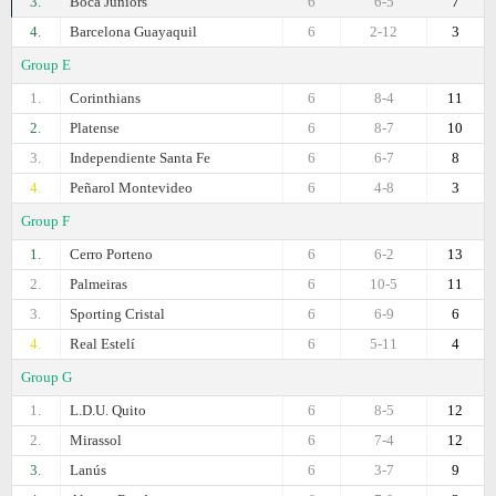
3.
Boca Juniors
6
6-5
7
4.
Barcelona Guayaquil
6
2-12
3
Group E
1.
Corinthians
6
8-4
11
2.
Platense
6
8-7
10
3.
Independiente Santa Fe
6
6-7
8
4.
Peñarol Montevideo
6
4-8
3
Group F
1.
Cerro Porteno
6
6-2
13
2.
Palmeiras
6
10-5
11
3.
Sporting Cristal
6
6-9
6
4.
Real Estelí
6
5-11
4
Group G
1.
L.D.U. Quito
6
8-5
12
2.
Mirassol
6
7-4
12
3.
Lanús
6
3-7
9