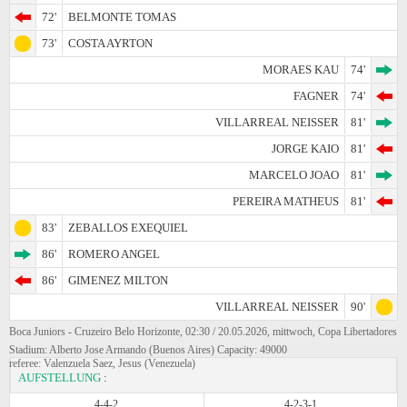
72'
BELMONTE TOMAS
73'
COSTA AYRTON
MORAES KAU
74'
FAGNER
74'
VILLARREAL NEISSER
81'
JORGE KAIO
81'
MARCELO JOAO
81'
PEREIRA MATHEUS
81'
83'
ZEBALLOS EXEQUIEL
86'
ROMERO ANGEL
86'
GIMENEZ MILTON
VILLARREAL NEISSER
90'
Boca Juniors - Cruzeiro Belo Horizonte, 02:30 / 20.05.2026, mittwoch, Copa Libertadores
Stadium: Alberto Jose Armando (Buenos Aires) Capacity: 49000
referee: Valenzuela Saez, Jesus (Venezuela)
AUFSTELLUNG
:
4-4-2
4-2-3-1