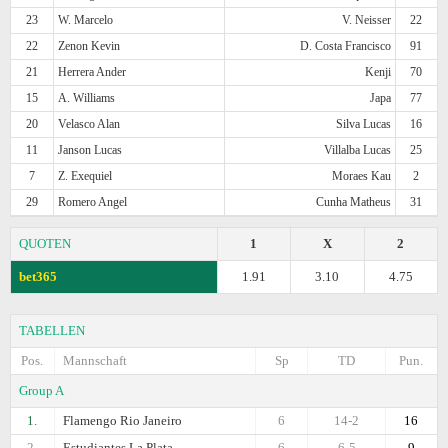
23
W. Marcelo
V. Neisser
22
22
Zenon Kevin
D. Costa Francisco
91
21
Herrera Ander
Kenji
70
15
A. Williams
Japa
77
20
Velasco Alan
Silva Lucas
16
11
Janson Lucas
Villalba Lucas
25
7
Z. Exequiel
Moraes Kau
2
29
Romero Angel
Cunha Matheus
31
QUOTEN
1
X
2
bet365
1.91
3.10
4.75
TABELLEN
Pos.
Mannschaft
Sp
TD
Pun.
Group A
1.
Flamengo Rio Janeiro
6
14-2
16
2.
Estudiantes La Plata
6
6-5
9