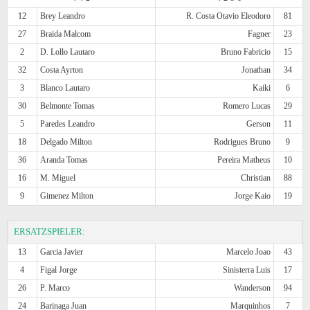
12
Brey Leandro
R. Costa Otavio Eleodoro
81
27
Braida Malcom
Fagner
23
2
D. Lollo Lautaro
Bruno Fabricio
15
32
Costa Ayrton
Jonathan
34
3
Blanco Lautaro
Kaiki
6
30
Belmonte Tomas
Romero Lucas
29
5
Paredes Leandro
Gerson
11
18
Delgado Milton
Rodrigues Bruno
9
36
Aranda Tomas
Pereira Matheus
10
16
M. Miguel
Christian
88
9
Gimenez Milton
Jorge Kaio
19
ERSATZSPIELER:
13
Garcia Javier
Marcelo Joao
43
4
Figal Jorge
Sinisterra Luis
17
26
P. Marco
Wanderson
94
24
Barinaga Juan
Marquinhos
7