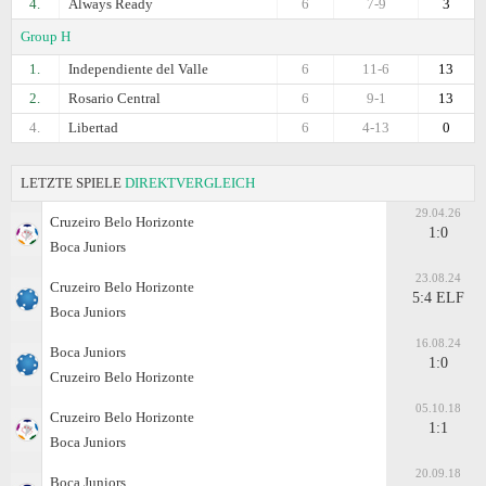
4.
Always Ready
6
7-9
3
Group H
1.
Independiente del Valle
6
11-6
13
2.
Rosario Central
6
9-1
13
4.
Libertad
6
4-13
0
LETZTE SPIELE
DIREKTVERGLEICH
29.04.26
Cruzeiro Belo Horizonte
1:0
Boca Juniors
23.08.24
Cruzeiro Belo Horizonte
5:4 ELF
Boca Juniors
16.08.24
Boca Juniors
1:0
Cruzeiro Belo Horizonte
05.10.18
Cruzeiro Belo Horizonte
1:1
Boca Juniors
20.09.18
Boca Juniors