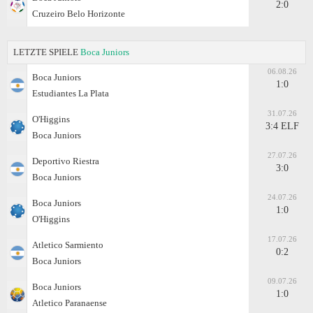
2:0
Cruzeiro Belo Horizonte
LETZTE SPIELE
Boca Juniors
06.08.26
Boca Juniors
1:0
Estudiantes La Plata
31.07.26
O'Higgins
3:4 ELF
Boca Juniors
27.07.26
Deportivo Riestra
3:0
Boca Juniors
24.07.26
Boca Juniors
1:0
O'Higgins
17.07.26
Atletico Sarmiento
0:2
Boca Juniors
09.07.26
Boca Juniors
1:0
Atletico Paranaense