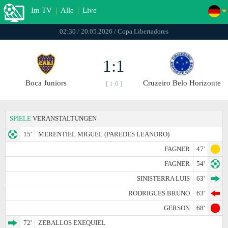
Im TV
|
Alle
|
Live
02:30 / 20.05.2026 / Copa Libertadores
1:1
Boca Juniors
Cruzeiro Belo Horizonte
[ 1:0 ]
SPIELE
VERANSTALTUNGEN
15'
MERENTIEL MIGUEL (PAREDES LEANDRO)
FAGNER
47'
FAGNER
54'
SINISTERRA LUIS
63'
RODRIGUES BRUNO
63'
GERSON
68'
72'
ZEBALLOS EXEQUIEL