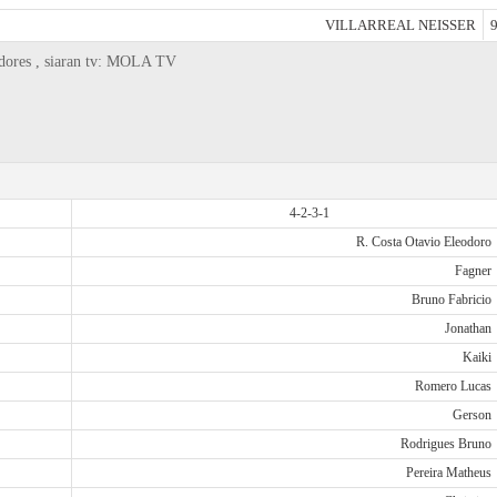
VILLARREAL NEISSER
9
tadores , siaran tv: MOLA TV
4-2-3-1
R. Costa Otavio Eleodoro
Fagner
Bruno Fabricio
Jonathan
Kaiki
Romero Lucas
Gerson
Rodrigues Bruno
Pereira Matheus