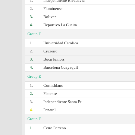
1.
Independiente Rivadavia
2.
Fluminense
3.
Bolivar
4.
Deportivo La Guaira
Group D
1.
Universidad Catolica
2.
Cruzeiro
3.
Boca Juniors
4.
Barcelona Guayaquil
Group E
1.
Corinthians
2.
Platense
3.
Independiente Santa Fe
4.
Penarol
Group F
1.
Cerro Porteno