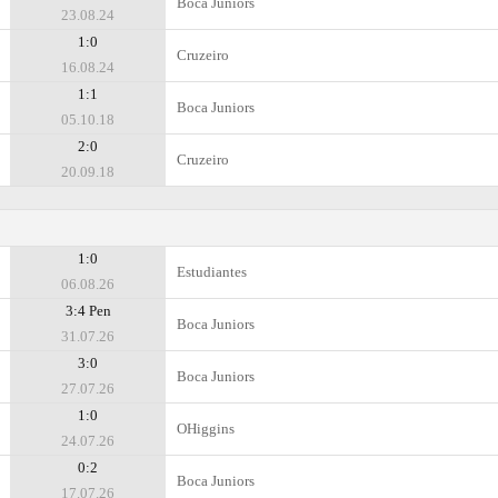
Boca Juniors
23.08.24
1:0
Cruzeiro
16.08.24
1:1
Boca Juniors
05.10.18
2:0
Cruzeiro
20.09.18
1:0
Estudiantes
06.08.26
3:4 Pen
Boca Juniors
31.07.26
3:0
Boca Juniors
27.07.26
1:0
OHiggins
24.07.26
0:2
Boca Juniors
17.07.26