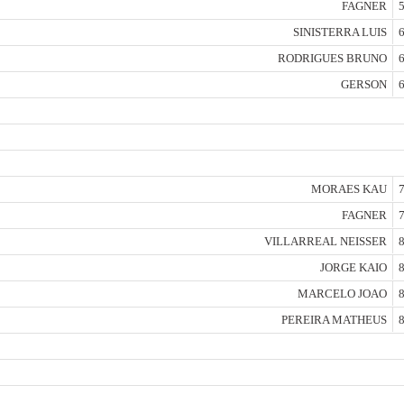
FAGNER
5
SINISTERRA LUIS
6
RODRIGUES BRUNO
6
GERSON
6
MORAES KAU
7
FAGNER
7
VILLARREAL NEISSER
8
JORGE KAIO
8
MARCELO JOAO
8
PEREIRA MATHEUS
8