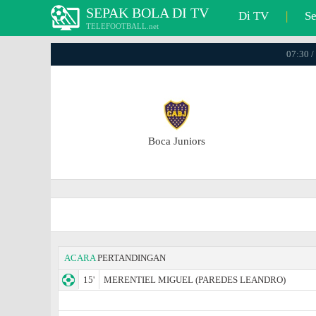
SEPAK BOLA DI TV
Di TV
|
S
TELEFOOTBALL.net
07:30 /
Boca Juniors
ACARA
PERTANDINGAN
15'
MERENTIEL MIGUEL (PAREDES LEANDRO)