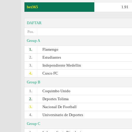
bet365
1.91
DAFTAR
Pos.
Group A
1.
Flamengo
2.
Estudiantes
3.
Independiente Medellin
4.
Cusco FC
Group B
1.
Coquimbo Unido
2.
Deportes Tolima
3.
Nacional De Football
4.
Universitario de Deportes
Group C