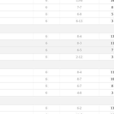
6
15-6
1
6
7-7
8
6
6-8
5
6
6-13
3
6
8-4
1
6
8-3
1
6
6-5
7
6
2-12
3
6
8-4
1
6
8-7
1
6
6-7
8
6
4-8
3
6
6-2
1