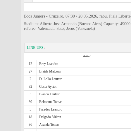
Boca Juniors - Cruzeiro, 07:30 / 20.05.2026, rabu, Piala Liber
Stadium: Alberto Jose Armando (Buenos Aires) Capacity: 49000
referee: Valenzuela Saez, Jesus (Venezuela)
LINE-UPS
:
4-4-2
12
Brey Leandro
27
Braida Malcom
2
D. Lollo Lautaro
32
Costa Ayrton
3
Blanco Lautaro
30
Belmonte Tomas
5
Paredes Leandro
18
Delgado Milton
36
Aranda Tomas