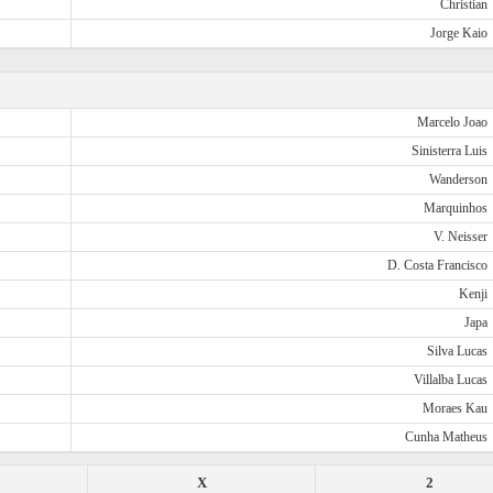
Christian
Jorge Kaio
Marcelo Joao
Sinisterra Luis
Wanderson
Marquinhos
V. Neisser
D. Costa Francisco
Kenji
Japa
Silva Lucas
Villalba Lucas
Moraes Kau
Cunha Matheus
X
2