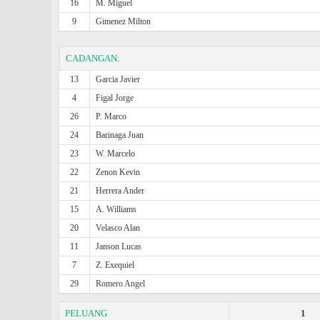
16
M. Miguel
9
Gimenez Milton
CADANGAN:
13
Garcia Javier
4
Figal Jorge
26
P. Marco
24
Barinaga Juan
23
W. Marcelo
22
Zenon Kevin
21
Herrera Ander
15
A. Williams
20
Velasco Alan
11
Janson Lucas
7
Z. Exequiel
29
Romero Angel
PELUANG
1