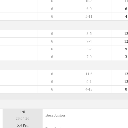
6
10-5
1
6
6-9
6
6
5-11
4
6
8-5
1
6
7-4
1
6
3-7
9
6
7-9
3
6
11-6
1
6
9-1
1
6
4-13
0
1:0
Boca Juniors
29.04.26
5:4 Pen