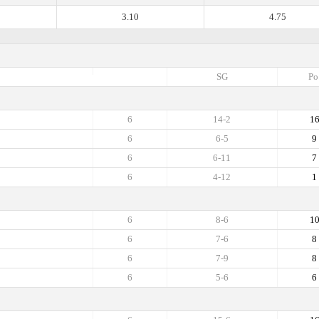
3.10
4.75
SG
Po
6
14-2
1
6
6-5
9
6
6-11
7
6
4-12
1
6
8-6
1
6
7-6
8
6
7-9
8
6
5-6
6