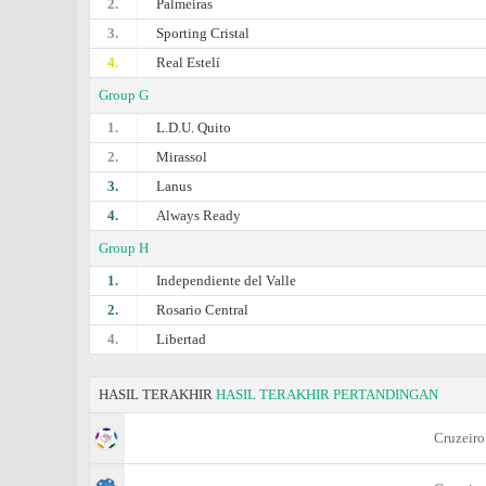
2.
Palmeiras
3.
Sporting Cristal
4.
Real Estelí
Group G
1.
L.D.U. Quito
2.
Mirassol
3.
Lanus
4.
Always Ready
Group H
1.
Independiente del Valle
2.
Rosario Central
4.
Libertad
HASIL TERAKHIR
HASIL TERAKHIR PERTANDINGAN
Cruzeiro