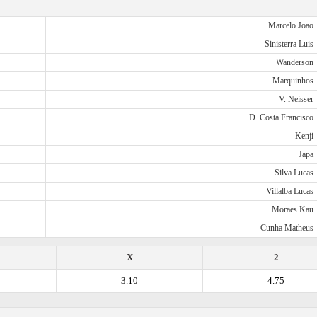
Marcelo Joao
Sinisterra Luis
Wanderson
Marquinhos
V. Neisser
D. Costa Francisco
Kenji
Japa
Silva Lucas
Villalba Lucas
Moraes Kau
Cunha Matheus
X
2
3.10
4.75