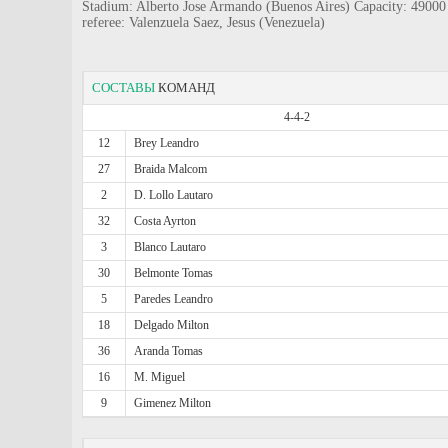
Stadium: Alberto Jose Armando (Buenos Aires) Capacity: 49000
referee: Valenzuela Saez, Jesus (Venezuela)
СОСТАВЫ
КОМАНД
4-4-2
12
Brey Leandro
27
Braida Malcom
2
D. Lollo Lautaro
32
Costa Ayrton
3
Blanco Lautaro
30
Belmonte Tomas
5
Paredes Leandro
18
Delgado Milton
36
Aranda Tomas
16
M. Miguel
9
Gimenez Milton