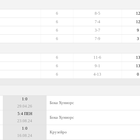
6
8-5
1
6
7-4
1
6
3-7
9
6
7-9
3
6
11-6
1
6
9-1
1
6
4-13
0
1:0
Бока Хуниорс
29.04.26
5:4 ПЕН
Бока Хуниорс
23.08.24
1:0
Крузейро
16.08.24