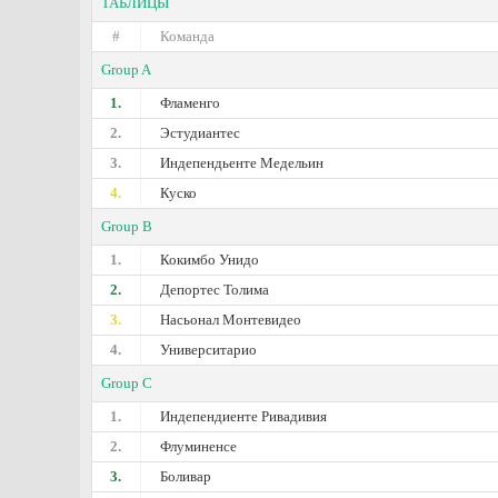
ТАБЛИЦЫ
#
Команда
Group A
1.
Фламенго
2.
Эстудиантес
3.
Индепендьенте Медельин
4.
Куско
Group B
1.
Кокимбо Унидо
2.
Депортес Толима
3.
Насьонал Монтевидео
4.
Университарио
Group C
1.
Индепендиенте Ривадивия
2.
Флуминенсе
3.
Боливар