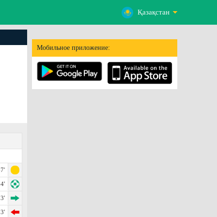
Қазақстан
Мобильное приложение:
7'
4'
3'
3'