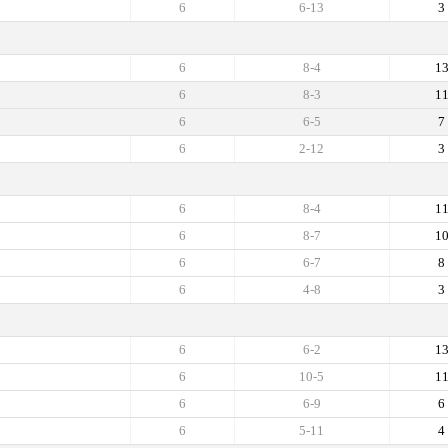
6
6-13
3
6
8-4
1
6
8-3
1
6
6-5
7
6
2-12
3
6
8-4
1
6
8-7
1
6
6-7
8
6
4-8
3
6
6-2
1
6
10-5
1
6
6-9
6
6
5-11
4