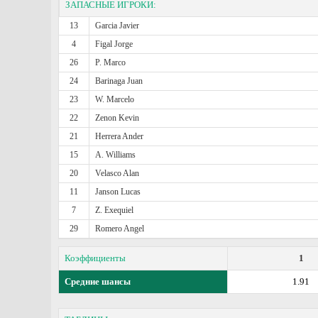
ЗАПАСНЫЕ ИГРОКИ:
13
Garcia Javier
4
Figal Jorge
26
P. Marco
24
Barinaga Juan
23
W. Marcelo
22
Zenon Kevin
21
Herrera Ander
15
A. Williams
20
Velasco Alan
11
Janson Lucas
7
Z. Exequiel
29
Romero Angel
Коэффициенты
1
Средние шансы
1.91