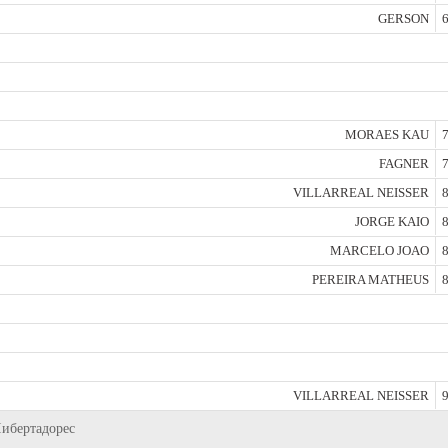
GERSON
6
MORAES KAU
7
FAGNER
7
VILLARREAL NEISSER
8
JORGE KAIO
8
MARCELO JOAO
8
PEREIRA MATHEUS
8
VILLARREAL NEISSER
9
Либертадорес