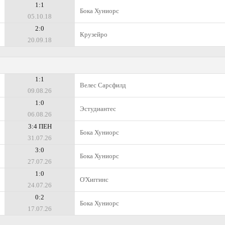
1:1
Бока Хуниорс
05.10.18
2:0
Крузейро
20.09.18
1:1
Велес Сарсфилд
09.08.26
1:0
Эстудиантес
06.08.26
3:4 ПЕН
Бока Хуниорс
31.07.26
3:0
Бока Хуниорс
27.07.26
1:0
О'Хиггинс
24.07.26
0:2
Бока Хуниорс
17.07.26