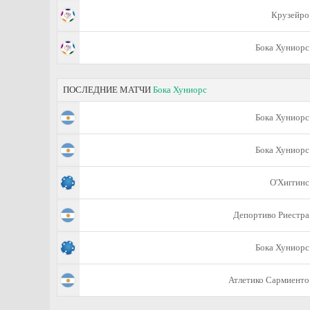
Крузейро
Бока Хуниорс
ПОСЛЕДНИЕ МАТЧИ
Бока Хуниорс
Бока Хуниорс
Бока Хуниорс
О'Хиггинс
Депортиво Риестра
Бока Хуниорс
Атлетико Сармиенто