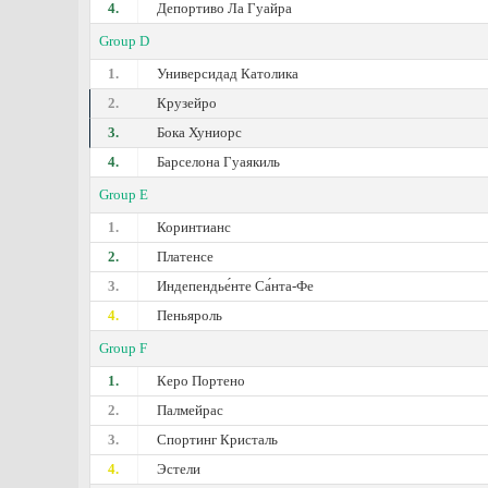
4.
Депортиво Ла Гуайра
Group D
1.
Универсидад Католика
2.
Крузейро
3.
Бока Хуниорс
4.
Барселона Гуаякиль
Group E
1.
Коринтианс
2.
Платенсе
3.
Индепендье́нте Са́нта-Фе
4.
Пеньяроль
Group F
1.
Керо Портено
2.
Палмейрас
3.
Спортинг Кристаль
4.
Эстели