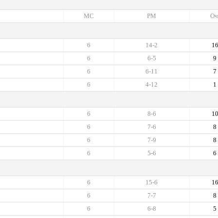
МС
РМ
Оч
6
14-2
1
6
6-5
9
6
6-11
7
6
4-12
1
6
8-6
1
6
7-6
8
6
7-9
8
6
5-6
6
6
15-6
1
6
7-7
8
6
6-8
5