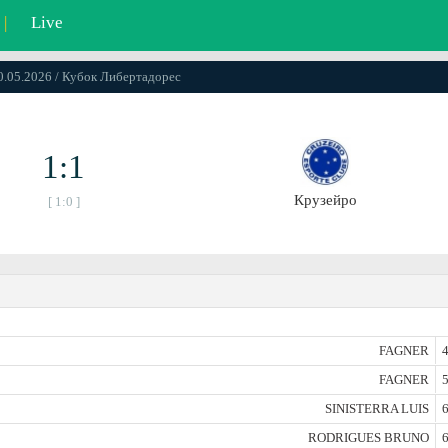
|
Live
20.05.2026 / Кубок Либертадорес
1:1
Крузейро
[ 1:0 ]
FAGNER
4
FAGNER
5
SINISTERRA LUIS
6
RODRIGUES BRUNO
6