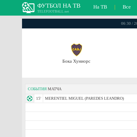
ФУТБОЛ НА ТВ
На ТВ
|
Все
TELEFOOTBALL.net
06:30 / 
Бока Хуниорс
СОБЫТИЯ
МАТЧА
15'
MERENTIEL MIGUEL (PAREDES LEANDRO)