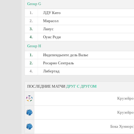
Group G
1.
ЛДУ Кито
2.
Мирасол
3.
Ланус
4.
Оуис Реди
Group H
1.
Индепендьенте дель Валье
2.
Росарио Сентраль
4.
Либертад
ПОСЛЕДНИЕ МАТЧИ
ДРУГ С ДРУГОМ
Крузейро
Крузейро
Бока Хуниорс