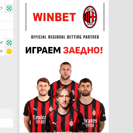
5'
0'
0'