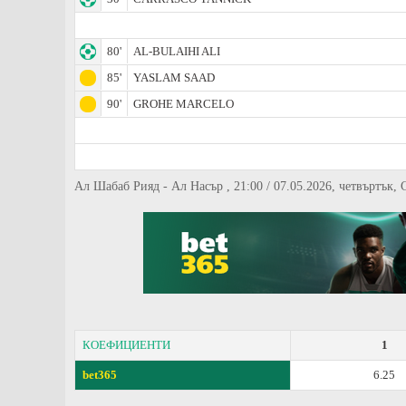
80'
AL-BULAIHI ALI
85'
YASLAM SAAD
90'
GROHE MARCELO
Ал Шабаб Рияд - Ал Насър , 21:00 / 07.05.2026, четвъртък,
КОЕФИЦИЕНТИ
1
bet365
6.25