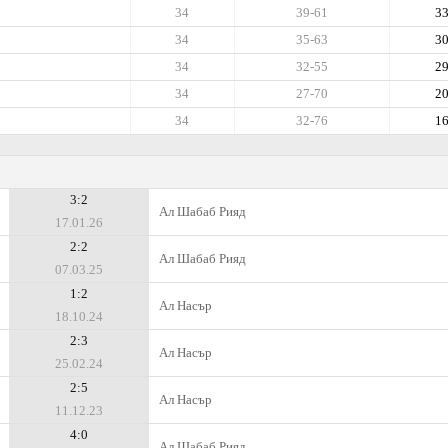
34
39-61
3
34
35-63
3
34
32-55
2
34
27-70
2
34
32-76
1
3:2
Ал Шабаб Рияд
17.01.26
2:2
Ал Шабаб Рияд
07.03.25
1:2
Ал Насър
18.10.24
2:3
Ал Насър
25.02.24
2:5
Ал Насър
11.12.23
4:0
Ал Шабаб Рияд