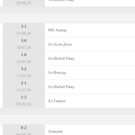
29.08.23
3:1
МК Алжир
03.08.26
3:0
Ал Ахли Доха
30.07.26
1:0
Ал Шабаб Рияд
20.05.26
3:2
Ал Итихад
17.05.26
2:1
Ал Шабаб Рияд
11.05.26
1:5
Ал Таавун
03.05.26
0:2
Алмерия
04.08.26