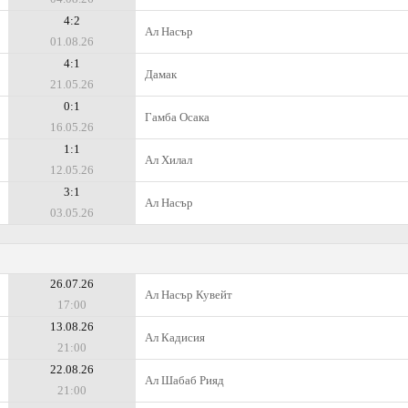
4:2
Ал Насър
01.08.26
4:1
Дамак
21.05.26
0:1
Гамба Осака
16.05.26
1:1
Ал Хилал
12.05.26
3:1
Ал Насър
03.05.26
26.07.26
Ал Насър Кувейт
17:00
13.08.26
Ал Кадисия
21:00
22.08.26
Ал Шабаб Рияд
21:00