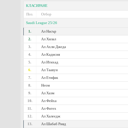
КЛАСИРАНЕ
Поз.
Отбор
Saudi League 25/26
1.
Ал Насър
2.
Ал Хилал
3.
Ал Ахли Джеда
4.
Ал Кадисия
5.
Ал Итихад
6.
Ал Таавун
7.
Ал Етифак
8.
Неом
9.
Ал Хазм
10.
Ал Фейха
11.
Ал Фатех
12.
Ал Халеедж
13.
Ал Шабаб Рияд