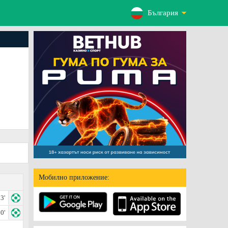
България
Мобилно приложение:
3'
0'