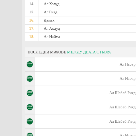
14.
Ал Холуд
15.
Ал Рияд
16.
Дамак
17.
Ал Ахдуд
18.
Ал Найма
ПОСЛЕДНИ МАЧОВЕ
МЕЖДУ ДВАТА ОТБОРА
Ал Насър
Ал Насър
Ал Шабаб Рияд
Ал Шабаб Рияд
Ал Шабаб Рияд
Ал Насър