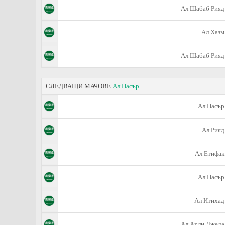
Ал Шабаб Рияд
Ал Хазм
Ал Шабаб Рияд
СЛЕДВАЩИ МАЧОВЕ
Ал Насър
Ал Насър
Ал Рияд
Ал Етифак
Ал Насър
Ал Итихад
Ал Ахли Джеда