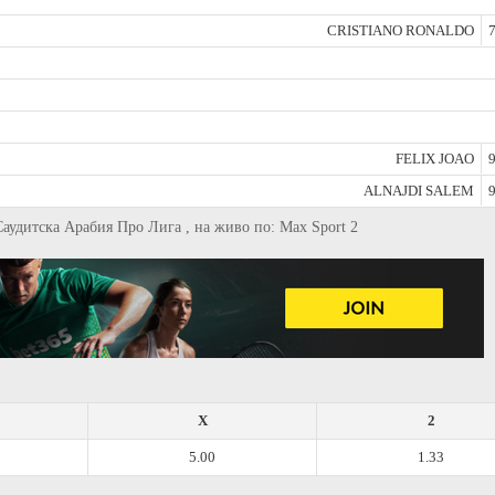
CRISTIANO RONALDO
7
FELIX JOAO
9
ALNAJDI SALEM
9
 Саудитска Арабия Про Лига , на живо по: Max Sport 2
X
2
5.00
1.33