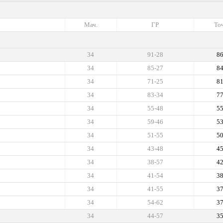
Мач.
ГР
Точ
34
91-28
8
34
85-27
8
34
71-25
8
34
83-34
7
34
55-48
5
34
59-46
5
34
51-55
5
34
43-48
4
34
38-57
4
34
41-54
3
34
41-55
3
34
54-62
3
34
44-57
3