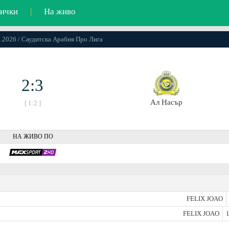
ички
|
На живо
5.2026 / Саудитска Арабия Про Лига
2:3
Ал Насър
[ 1:2 ]
НА ЖИВО ПО
FELIX JOAO
FELIX JOAO
1