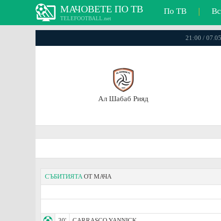
МАЧОВЕТЕ ПО ТВ
По ТВ
|
Вс
TELEFOOTBALL.net
21:00 / 07.0
Ал Шабаб Рияд
СЪБИТИЯТА
ОТ МАЧА
30'
CARRASCO YANNICK