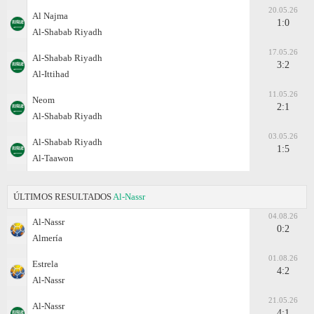
20.05.26
Al Najma
1:0
Al-Shabab Riyadh
17.05.26
Al-Shabab Riyadh
3:2
Al-Ittihad
11.05.26
Neom
2:1
Al-Shabab Riyadh
03.05.26
Al-Shabab Riyadh
1:5
Al-Taawon
ÚLTIMOS RESULTADOS
Al-Nassr
04.08.26
Al-Nassr
0:2
Almería
01.08.26
Estrela
4:2
Al-Nassr
21.05.26
Al-Nassr
4:1