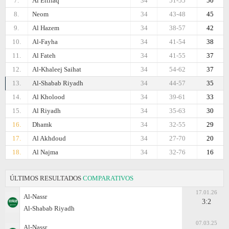
7.
Al Ettifaq
34
51-55
50
8.
Neom
34
43-48
45
9.
Al Hazem
34
38-57
42
10.
Al-Fayha
34
41-54
38
11.
Al Fateh
34
41-55
37
12.
Al-Khaleej Saihat
34
54-62
37
13.
Al-Shabab Riyadh
34
44-57
35
14.
Al Kholood
34
39-61
33
15.
Al Riyadh
34
35-63
30
16.
Dhamk
34
32-55
29
17.
Al Akhdoud
34
27-70
20
18.
Al Najma
34
32-76
16
ÚLTIMOS RESULTADOS
COMPARATIVOS
17.01.26
Al-Nassr
3:2
Al-Shabab Riyadh
07.03.25
Al-Nassr