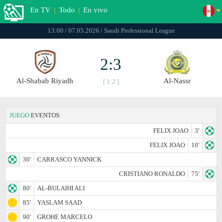
En TV
|
Todo
|
En vivo
13:00 / 07.05.2026 / Saudi Professional League
2:3
Al-Shabab Riyadh
Al-Nassr
[ 1:2 ]
JUEGO
EVENTOS
FELIX JOAO
3'
FELIX JOAO
10'
30'
CARRASCO YANNICK
CRISTIANO RONALDO
75'
80'
AL-BULAIHI ALI
85'
YASLAM SAAD
90'
GROHE MARCELO