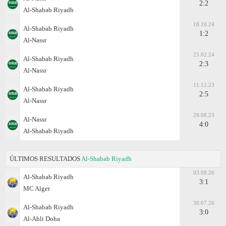
2:2
Al-Shabab Riyadh
18.10.24
Al-Shabab Riyadh
1:2
Al-Nassr
25.02.24
Al-Shabab Riyadh
2:3
Al-Nassr
11.12.23
Al-Shabab Riyadh
2:5
Al-Nassr
29.08.23
Al-Nassr
4:0
Al-Shabab Riyadh
ÚLTIMOS RESULTADOS
Al-Shabab Riyadh
03.08.26
Al-Shabab Riyadh
3:1
MC Alger
30.07.26
Al-Shabab Riyadh
3:0
Al-Ahli Doha