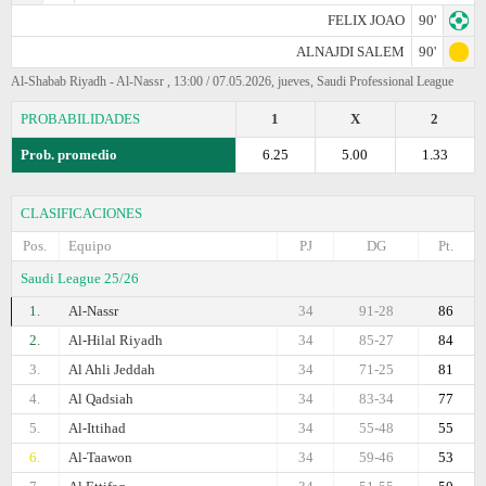
FELIX JOAO
90'
ALNAJDI SALEM
90'
Al-Shabab Riyadh - Al-Nassr , 13:00 / 07.05.2026, jueves, Saudi Professional League
PROBABILIDADES
1
X
2
Prob. promedio
6.25
5.00
1.33
CLASIFICACIONES
Pos.
Equipo
PJ
DG
Pt.
Saudi League 25/26
1.
Al-Nassr
34
91-28
86
2.
Al-Hilal Riyadh
34
85-27
84
3.
Al Ahli Jeddah
34
71-25
81
4.
Al Qadsiah
34
83-34
77
5.
Al-Ittihad
34
55-48
55
6.
Al-Taawon
34
59-46
53