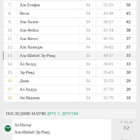
7.
Аль Етифак
34
51-55
50
8.
Неом
34
43-48
45
9.
Аль-Хазем
34
38-57
42
10.
Аль-Фейха
34
41-54
38
11.
Аль Фатех
34
41-55
37
12.
Аль Халеедж
34
54-62
37
13.
Аль-Шабаб Эр-Рияд
34
44-57
35
14.
Ал Холуд
34
39-61
33
15.
Эр-Рияд
34
35-63
30
16.
Дамк
34
32-55
29
17.
Ал Ахдуд
34
27-70
20
18.
Ан Наджма
34
32-76
16
ПОСЛЕДНИЕ МАТЧИ
ДРУГ С ДРУГОМ
17.01.26
Ал-Насър
3:2
Аль-Шабаб Эр-Рияд