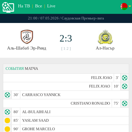
На ТВ
|
Все
|
Live
21:00 / 07.05.2026 / Саудовская Премьер-лига
2:3
Аль-Шабаб Эр-Рияд
Ал-Насър
[ 1:2 ]
СОБЫТИЯ
МАТЧА
FELIX JOAO
3'
FELIX JOAO
10'
30'
CARRASCO YANNICK
CRISTIANO RONALDO
75'
80'
AL-BULAIHI ALI
85'
YASLAM SAAD
90'
GROHE MARCELO