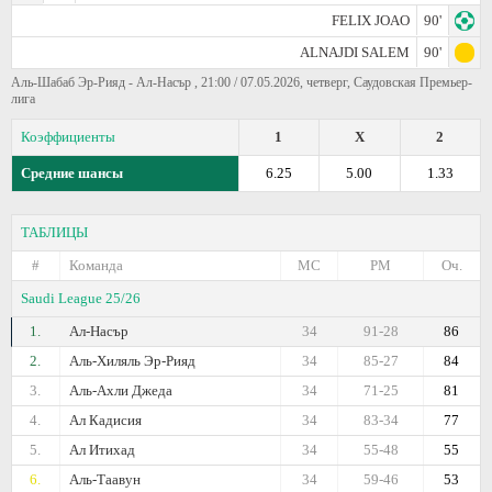
FELIX JOAO
90'
ALNAJDI SALEM
90'
Аль-Шабаб Эр-Рияд - Ал-Насър , 21:00 / 07.05.2026, четверг, Саудовская Премьер-
лига
Коэффициенты
1
X
2
Средние шансы
6.25
5.00
1.33
ТАБЛИЦЫ
#
Команда
МС
РМ
Оч.
Saudi League 25/26
1.
Ал-Насър
34
91-28
86
2.
Аль-Хиляль Эр-Рияд
34
85-27
84
3.
Аль-Ахли Джеда
34
71-25
81
4.
Ал Кадисия
34
83-34
77
5.
Ал Итихад
34
55-48
55
6.
Аль-Таавун
34
59-46
53