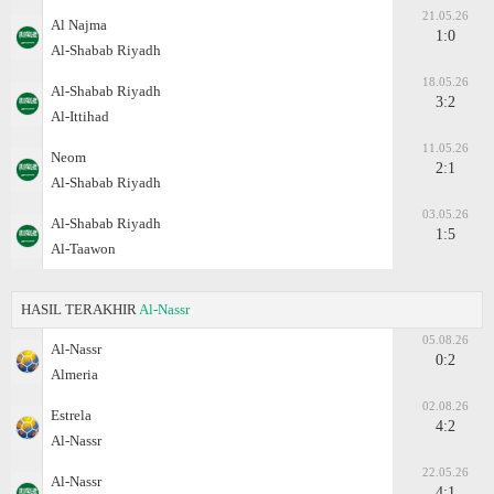
21.05.26
Al Najma
1:0
Al-Shabab Riyadh
18.05.26
Al-Shabab Riyadh
3:2
Al-Ittihad
11.05.26
Neom
2:1
Al-Shabab Riyadh
03.05.26
Al-Shabab Riyadh
1:5
Al-Taawon
HASIL TERAKHIR
Al-Nassr
05.08.26
Al-Nassr
0:2
Almeria
02.08.26
Estrela
4:2
Al-Nassr
22.05.26
Al-Nassr
4:1