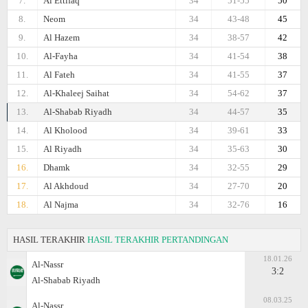
7.
Al Ettifaq
34
51-55
50
8.
Neom
34
43-48
45
9.
Al Hazem
34
38-57
42
10.
Al-Fayha
34
41-54
38
11.
Al Fateh
34
41-55
37
12.
Al-Khaleej Saihat
34
54-62
37
13.
Al-Shabab Riyadh
34
44-57
35
14.
Al Kholood
34
39-61
33
15.
Al Riyadh
34
35-63
30
16.
Dhamk
34
32-55
29
17.
Al Akhdoud
34
27-70
20
18.
Al Najma
34
32-76
16
HASIL TERAKHIR
HASIL TERAKHIR PERTANDINGAN
18.01.26
Al-Nassr
3:2
Al-Shabab Riyadh
08.03.25
Al-Nassr