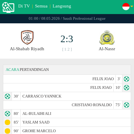
Di TV
|
Semua
|
Langsung
01:00 / 08.05.2026 / Saudi Professional League
2:3
Al-Shabab Riyadh
Al-Nassr
[ 1:2 ]
ACARA
PERTANDINGAN
FELIX JOAO
3'
FELIX JOAO
10'
30'
CARRASCO YANNICK
CRISTIANO RONALDO
75'
80'
AL-BULAIHI ALI
85'
YASLAM SAAD
90'
GROHE MARCELO