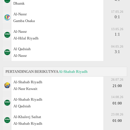
Dhamk
17.05.26
Al-Nassr
0:1
Gamba Osaka
13.05.26
Al-Nassr
1:1
Al-Hilal Riyadh
04.05.26
Al Qadsiah
3:1
Al-Nassr
PERTANDINGAN BERIKUTNYA
Al-Shabab Riyadh
26.07.26
Al-Shabab Riyadh
21:00
Al-Nasr Kuwait
14.08.26
Al-Shabab Riyadh
01:00
Al Qadsiah
23.08.26
Al-Khaleej Saihat
01:00
Al-Shabab Riyadh