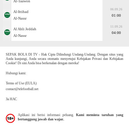
Al-Taawon
06.09.26
Al-Ittihad
01:00
Al-Nassr
11.09.26
Al Ahli Jeddah
04:00
Al-Nassr
SEPAK BOLA DI TV - Hak Cipta Dilindungi Undang-Undang. Dengan situs yang
Anda kunjungi, Anda secara otomatis menyetujui Kebijakan Privasi dan Kebijakan
Cookie! Di sini Anda bisa berkenalan dengan mereka!
Hubungi kami:
Terms of Use (EULA)
contact@telefootball.net
За НАС
Aplikasi ini berisi informasi peluang.
Kami meminta taruhan yang
bertanggung jawab dan wajar.
.