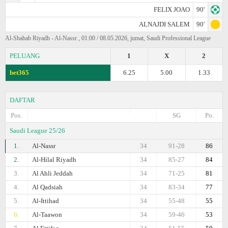
FELIX JOAO
90'
ALNAJDI SALEM
90'
Al-Shabab Riyadh - Al-Nassr , 01:00 / 08.05.2026, jumat, Saudi Professional League
PELUANG
1
X
2
bet365
6.25
5.00
1.33
DAFTAR
Pos.
SG
Po.
Saudi League 25/26
1.
Al-Nassr
34
91-28
86
2.
Al-Hilal Riyadh
34
85-27
84
3.
Al Ahli Jeddah
34
71-25
81
4.
Al Qadsiah
34
83-34
77
5.
Al-Ittihad
34
55-48
55
6.
Al-Taawon
34
59-46
53