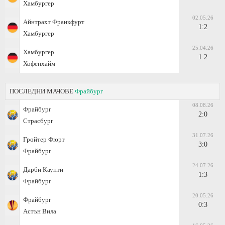
Хамбургер
02.05.26
Айнтрахт Франкфурт
1:2
Хамбургер
25.04.26
Хамбургер
1:2
Хофенхайм
ПОСЛЕДНИ МАЧОВЕ
Фрайбург
08.08.26
Фрайбург
2:0
Страсбург
31.07.26
Гройтер Фюрт
3:0
Фрайбург
24.07.26
Дарби Каунти
1:3
Фрайбург
20.05.26
Фрайбург
0:3
Астън Вила