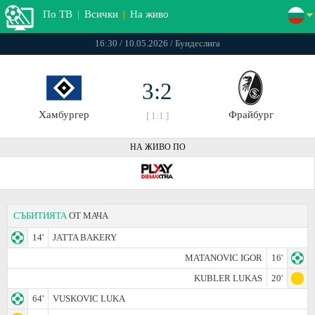
По ТВ
|
Всички
|
На живо
16:30 / 10.05.2026 / Бундеслига
3:2
Хамбургер
Фрайбург
[ 1:1 ]
НА ЖИВО ПО
СЪБИТИЯТА
ОТ МАЧА
14'
JATTA BAKERY
MATANOVIC IGOR
16'
KUBLER LUKAS
20'
64'
VUSKOVIC LUKA