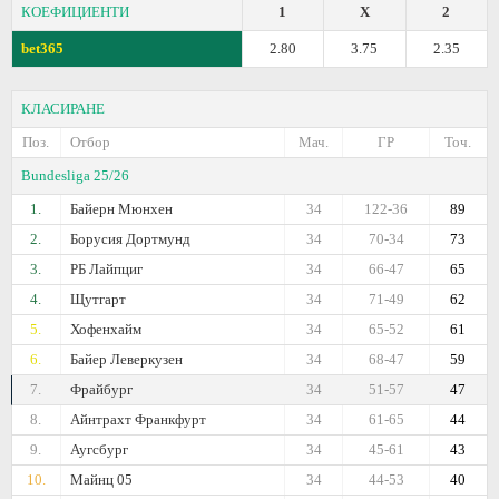
КОЕФИЦИЕНТИ
1
X
2
bet365
2.80
3.75
2.35
КЛАСИРАНЕ
Поз.
Отбор
Мач.
ГР
Точ.
Bundesliga 25/26
1.
Байерн Мюнхен
34
122-36
89
2.
Борусия Дортмунд
34
70-34
73
3.
РБ Лайпциг
34
66-47
65
4.
Щутгарт
34
71-49
62
5.
Хофенхайм
34
65-52
61
6.
Байер Леверкузен
34
68-47
59
7.
Фрайбург
34
51-57
47
8.
Айнтрахт Франкфурт
34
61-65
44
9.
Аугсбург
34
45-61
43
10.
Майнц 05
34
44-53
40