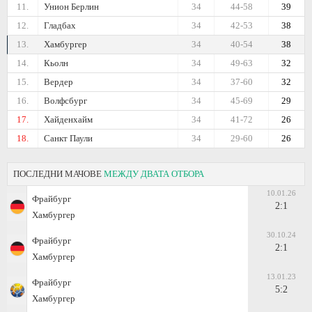
11.
Унион Берлин
34
44-58
39
12.
Гладбах
34
42-53
38
13.
Хамбургер
34
40-54
38
14.
Кьолн
34
49-63
32
15.
Вердер
34
37-60
32
16.
Волфсбург
34
45-69
29
17.
Хайденхайм
34
41-72
26
18.
Санкт Паули
34
29-60
26
ПОСЛЕДНИ МАЧОВЕ
МЕЖДУ ДВАТА ОТБОРА
10.01.26
Фрайбург
2:1
Хамбургер
30.10.24
Фрайбург
2:1
Хамбургер
13.01.23
Фрайбург
5:2
Хамбургер