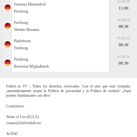
23.08.26
Fortuna Düsseldorf
11:00
Freiburg
30.08.26
Freiburg
08:30
Werder Bremen
05.09.26
Paderborn
08:30
Freiburg
12.09.26
Freiburg
08:30
Borussia M'gladbach
Fútbol en TV - Todos los derechos reservados. Con el sitio que está visitando,
¡automáticamente acepta la Política de privacidad y la Política de cookies! ¡Aquí
puedes familiarizarte con ellos!
Contáctenos:
Terms of Use (EULA)
contact@telefootball.net
За НАС