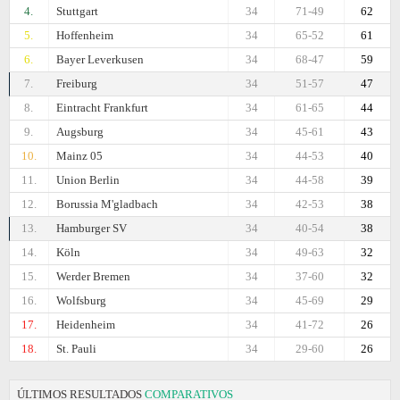
4.
Stuttgart
34
71-49
62
5.
Hoffenheim
34
65-52
61
6.
Bayer Leverkusen
34
68-47
59
7.
Freiburg
34
51-57
47
8.
Eintracht Frankfurt
34
61-65
44
9.
Augsburg
34
45-61
43
10.
Mainz 05
34
44-53
40
11.
Union Berlin
34
44-58
39
12.
Borussia M'gladbach
34
42-53
38
13.
Hamburger SV
34
40-54
38
14.
Köln
34
49-63
32
15.
Werder Bremen
34
37-60
32
16.
Wolfsburg
34
45-69
29
17.
Heidenheim
34
41-72
26
18.
St. Pauli
34
29-60
26
ÚLTIMOS RESULTADOS
COMPARATIVOS