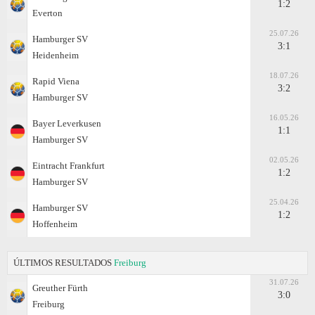
1:2
Everton
25.07.26
Hamburger SV
3:1
Heidenheim
18.07.26
Rapid Viena
3:2
Hamburger SV
16.05.26
Bayer Leverkusen
1:1
Hamburger SV
02.05.26
Eintracht Frankfurt
1:2
Hamburger SV
25.04.26
Hamburger SV
1:2
Hoffenheim
ÚLTIMOS RESULTADOS
Freiburg
31.07.26
Greuther Fürth
3:0
Freiburg