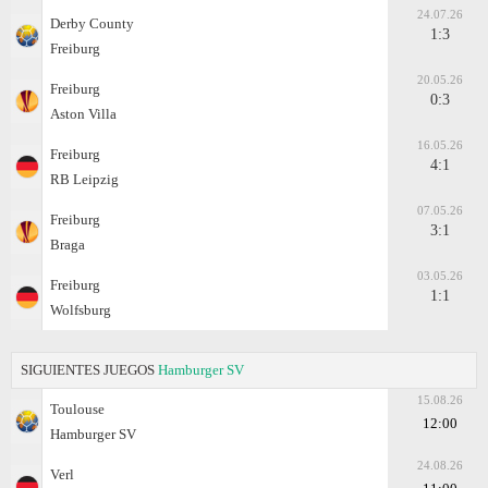
24.07.26
Derby County
1:3
Freiburg
20.05.26
Freiburg
0:3
Aston Villa
16.05.26
Freiburg
4:1
RB Leipzig
07.05.26
Freiburg
3:1
Braga
03.05.26
Freiburg
1:1
Wolfsburg
SIGUIENTES JUEGOS
Hamburger SV
15.08.26
Toulouse
12:00
Hamburger SV
24.08.26
Verl