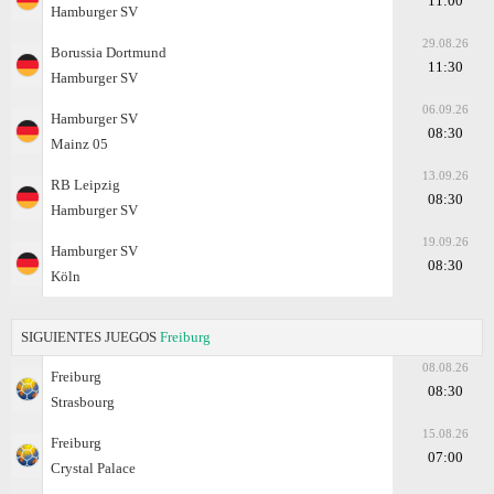
11:00
Hamburger SV
29.08.26
Borussia Dortmund
11:30
Hamburger SV
06.09.26
Hamburger SV
08:30
Mainz 05
13.09.26
RB Leipzig
08:30
Hamburger SV
19.09.26
Hamburger SV
08:30
Köln
SIGUIENTES JUEGOS
Freiburg
08.08.26
Freiburg
08:30
Strasbourg
15.08.26
Freiburg
07:00
Crystal Palace