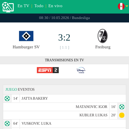
En TV
|
Todo
|
En vivo
08:30 / 10.05.2026 / Bundesliga
3:2
Hamburger SV
Freiburg
[ 1:1 ]
TRANSMISIONES EN TV
JUEGO
EVENTOS
14'
JATTA BAKERY
MATANOVIC IGOR
16'
KUBLER LUKAS
20'
64'
VUSKOVIC LUKA