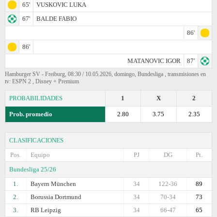
65'
VUSKOVIC LUKA
67'
BALDE FABIO
86'
86'
MATANOVIC IGOR
87'
Hamburger SV - Freiburg, 08:30 / 10.05.2026, domingo, Bundesliga , transmisiones en
tv: ESPN 2 , Disney + Premium
PROBABILIDADES
1
X
2
Prob. promedio
2.80
3.75
2.35
CLASIFICACIONES
Pos.
Equipo
PJ
DG
Pt.
Bundesliga 25/26
1.
Bayern München
34
122-36
89
2.
Borussia Dortmund
34
70-34
73
3.
RB Leipzig
34
66-47
65