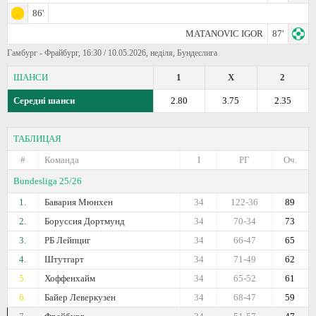
86'
MATANOVIC IGOR
87'
Гамбург - Фрайбург, 16:30 / 10.05.2026, неділя, Бундеслига
ШАНСИ
1
X
2
Середні шанси
2.80
3.75
2.35
ТАБЛИЦАЯ
#
Команда
I
РГ
Оч.
Bundesliga 25/26
1.
Бавария Мюнхен
34
122-36
89
2.
Боруссия Дортмунд
34
70-34
73
3.
РБ Лейпциг
34
66-47
65
4.
Штутгарт
34
71-49
62
5.
Хоффенхайм
34
65-52
61
6.
Байер Леверкузен
34
68-47
59