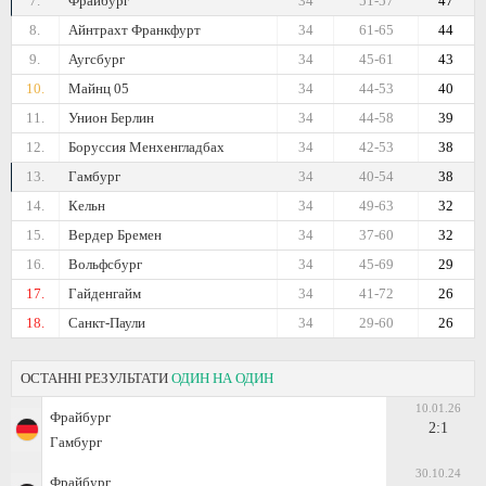
7.
Фрайбург
34
51-57
47
8.
Айнтрахт Франкфурт
34
61-65
44
9.
Аугсбург
34
45-61
43
10.
Майнц 05
34
44-53
40
11.
Унион Берлин
34
44-58
39
12.
Боруссия Менхенгладбах
34
42-53
38
13.
Гамбург
34
40-54
38
14.
Кельн
34
49-63
32
15.
Вердер Бремен
34
37-60
32
16.
Вольфсбург
34
45-69
29
17.
Гайденгайм
34
41-72
26
18.
Санкт-Паули
34
29-60
26
ОСТАННІ РЕЗУЛЬТАТИ
ОДИН НА ОДИН
10.01.26
Фрайбург
2:1
Гамбург
30.10.24
Фрайбург