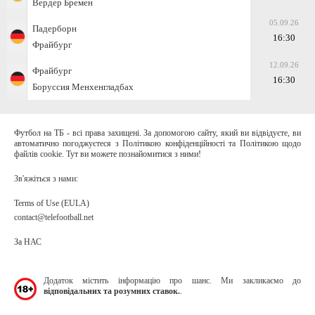
Вердер Бремен
05.09.26
Падерборн
16:30
Фрайбург
12.09.26
Фрайбург
16:30
Боруссия Менхенгладбах
Футбол на ТБ - всі права захищені. За допомогою сайту, який ви відвідуєте, ви
автоматично погоджуєтеся з Політикою конфіденційності та Політикою щодо
файлів cookie. Тут ви можете познайомитися з ними!
Зв'яжіться з нами:
Terms of Use (EULA)
contact@telefootball.net
За НАС
Додаток містить інформацію про шанс. Ми закликаємо до
відповідальних та розумних ставок.
.