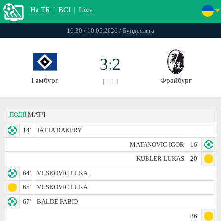
На ТБ
|
ВСІ
|
Live
16:30 / 10.05.2026 / Бундеслига
3:2
Гамбург
Фрайбург
[ 1:1 ]
ПОДІЇ
МАТЧ
14'
JATTA BAKERY
MATANOVIC IGOR
16'
KUBLER LUKAS
20'
64'
VUSKOVIC LUKA
65'
VUSKOVIC LUKA
67'
BALDE FABIO
86'