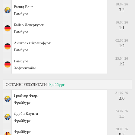
18.07.26
Рапид Вена
3:2
Гамбург
16.05.26
Байер Леверкузен
1:1
Гамбург
02.05.26
Айнтрахт Франкфурт
1:2
Гамбург
25.04.26
Гамбург
1:2
Хоффенхайм
ОСТАННІ РЕЗУЛЬТАТИ
Фрайбург
31.07.26
Гройтер Фюрт
3:0
Фрайбург
24.07.26
Дерби Каунти
1:3
Фрайбург
20.05.26
Фрайбург
0:3