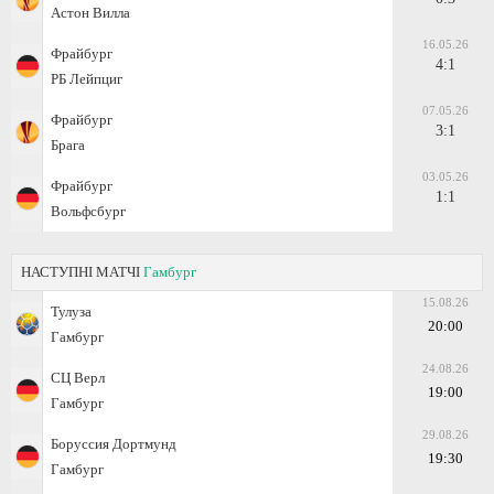
Астон Вилла
16.05.26
Фрайбург
4:1
РБ Лейпциг
07.05.26
Фрайбург
3:1
Брага
03.05.26
Фрайбург
1:1
Вольфсбург
НАСТУПНІ МАТЧІ
Гамбург
15.08.26
Тулуза
20:00
Гамбург
24.08.26
СЦ Верл
19:00
Гамбург
29.08.26
Боруссия Дортмунд
19:30
Гамбург