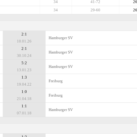
34
41-72
2
34
29-60
2
2:1
Hamburger SV
10.01.26
2:1
Hamburger SV
30.10.24
5:2
Hamburger SV
13.01.23
1:3
Freiburg
19.04.22
1:0
Freiburg
21.04.18
1:1
Hamburger SV
07.01.18
1:2