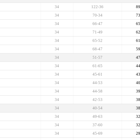
34
122-36
8
34
70-34
7
34
66-47
6
34
71-49
6
34
65-52
6
34
68-47
5
34
51-57
4
34
61-65
4
34
45-61
4
34
44-53
4
34
44-58
3
34
42-53
3
34
40-54
3
34
49-63
3
34
37-60
3
34
45-69
2