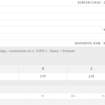
KUBLER LUKAS
2
8
MATANOVIC IGOR
8
liga , transmisiones en tv: ESPN 2 , Disney + Premium
X
2
3.75
2.35
PJ
DG
Pt