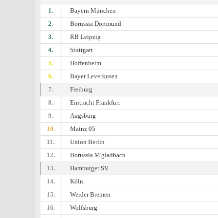
1.
Bayern München
2.
Borussia Dortmund
3.
RB Leipzig
4.
Stuttgart
5.
Hoffenheim
6.
Bayer Leverkusen
7.
Freiburg
8.
Eintracht Frankfurt
9.
Augsburg
10.
Mainz 05
11.
Union Berlin
12.
Borussia M'gladbach
13.
Hamburger SV
14.
Köln
15.
Werder Bremen
16.
Wolfsburg