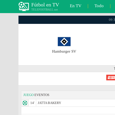
Fútbol en TV
En TV
|
Todo
|
TELEFOOTBALL.net
09:3
Hamburger SV
JUEGO
EVENTOS
14'
JATTA BAKERY