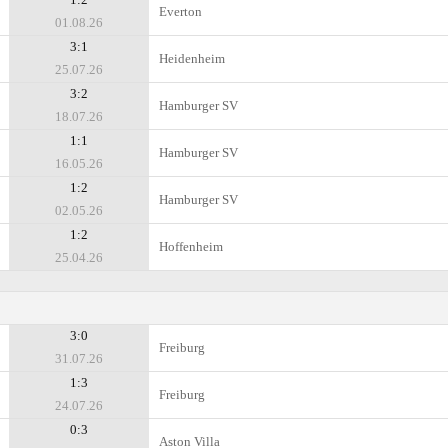
Everton
01.08.26
3:1
Heidenheim
25.07.26
3:2
Hamburger SV
18.07.26
1:1
Hamburger SV
16.05.26
1:2
Hamburger SV
02.05.26
1:2
Hoffenheim
25.04.26
3:0
Freiburg
31.07.26
1:3
Freiburg
24.07.26
0:3
Aston Villa