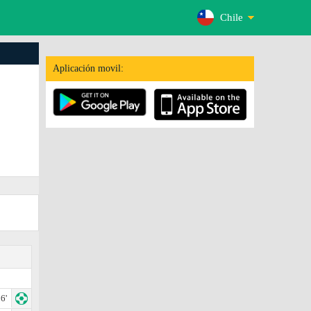
Chile
Aplicación movil:
6'