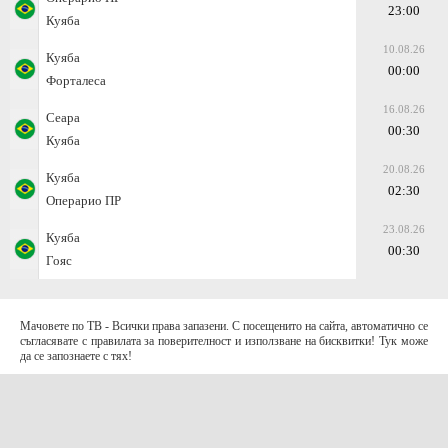
23:00
Куяба
10.08.26
Куяба
00:00
Форталеса
16.08.26
Сеара
00:30
Куяба
20.08.26
Куяба
02:30
Операрио ПР
23.08.26
Куяба
00:30
Гояс
Мачовете по ТВ - Всички права запазени. С посещенито на сайта, автоматично се
съгласявате с правилата за поверителност и използване на бисквитки! Тук може
да се запознаете с тях!
За контакти с нас:
Terms of Use (EULA)
contact@telefootball.net