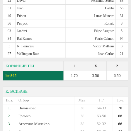
22
David
Fernando Sobral
88
31
Juan
Calebe
55
49
Erison
Lucas Mineiro
31
36
Patryck
Ronald
8
93
Jandrei
Filipe Augusto
5
34
Rai Ramos
Patric Calmon
94
3
N. Ferraresi
Victor Matheus
3
27
Wellington Rato
Joao Carlos
21
КОЕФИЦИЕНТИ
1
X
2
bet365
1.70
3.50
6.50
КЛАСИРАНЕ
Поз.
Отбор
Мач.
ГР
Точ.
1.
Палмейрас
38
64-33
70
2.
Гремио
38
63-56
68
3.
Атлетико Минейро
38
52-32
66