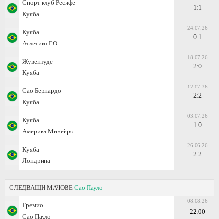
Спорт клуб Ресифе
1:1
Куяба
24.07.26
Куяба
0:1
Атлетико ГО
18.07.26
Жувентуде
2:0
Куяба
12.07.26
Сао Бернардо
2:2
Куяба
03.07.26
Куяба
1:0
Америка Минейро
26.06.26
Куяба
2:2
Лондрина
СЛЕДВАЩИ МАЧОВЕ
Сао Пауло
08.08.26
Гремио
22:00
Сао Пауло