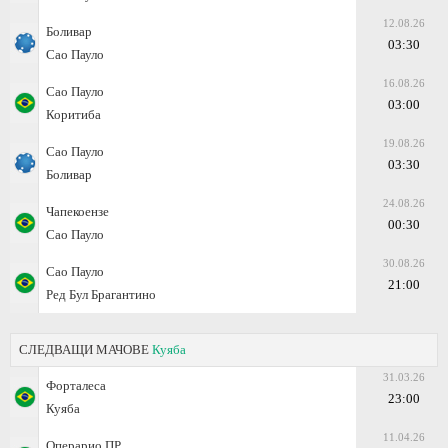
12.08.26
Боливар
03:30
Сао Пауло
16.08.26
Сао Пауло
03:00
Коритиба
19.08.26
Сао Пауло
03:30
Боливар
24.08.26
Чапекоензе
00:30
Сао Пауло
30.08.26
Сао Пауло
21:00
Ред Бул Брагантино
СЛЕДВАЩИ МАЧОВЕ
Куяба
31.03.26
Форталеса
23:00
Куяба
11.04.26
Операрио ПР