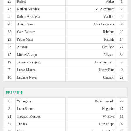
23
Rafael
Walter
1
45
Nathan Mendes
M. Alexandre
2
5
Robert Arboleda
Marllon
4
28
Alan Franco
Alan Empereur
33
38
Caio Paulista
Rikelme
20
29
Pablo Maia
Raniele
14
25
Alisson
Denilson
27
15
Michel Araujo
Allyson
34
19
James Rodriguez
Jonathan Cafu
7
7
Lucas Moura
Isidro Pitta
9
10
Luciano Neves
Clayson
29
РЕЗЕРВИ:
6
Welington
Derik Lacerda
22
8
Luan Santos
Negueba
17
21
Jhegson Mendez
W. Silva
11
37
Thalles
Luiz Felipe
97