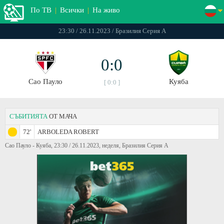
По ТВ
|
Всички
|
На живо
23:30 / 26.11.2023 / Бразилия Серия А
0:0
Сао Пауло
Куяба
[ 0:0 ]
СЪБИТИЯТА
ОТ МАЧА
72'
ARBOLEDA ROBERT
Сао Пауло - Куяба, 23:30 / 26.11.2023, неделя, Бразилия Серия А