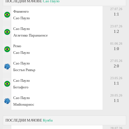
ПОСЛЕДНИ МАЧОВЕ
Сао Пауло
27.07.26
Фламенго
1:1
Сао Пауло
23.07.26
Сао Пауло
1:2
Атлетико Паранаенсе
01.06.26
Ремо
1:0
Сао Пауло
27.05.26
Сао Пауло
2:0
Бостън Ривър
23.05.26
Сао Пауло
1:1
Ботафого
20.05.26
Сао Пауло
1:1
Мийонариос
ПОСЛЕДНИ МАЧОВЕ
Куяба
28.07.26