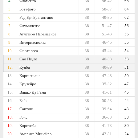
4.
Фламенго
38
56-42
66
5.
Ботафого
38
58-37
64
6.
Ред Бул Брагантино
38
49-35
62
7.
Флуминензе
38
51-47
56
8.
Атлетико Паранаенсе
38
51-43
56
9.
Интернасионал
38
46-45
55
10.
Форталеса
38
45-44
54
11.
Сао Пауло
38
40-38
53
12.
Куяба
38
40-39
51
13.
Коринтианс
38
47-48
50
14.
Крузейро
38
35-32
47
15.
Вашко Да Гама
38
41-51
45
16.
Байя
38
50-53
44
17.
Сантош
38
39-64
43
18.
Гояс
38
36-53
38
19.
Коритиба
38
41-73
30
20.
Америка Минейро
38
42-81
24