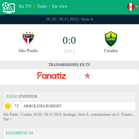
En TV
|
Todo
|
En vivo
16:30 / 26.11.2023 / Serie A
0:0
São Paulo
Cuiaba
[ 0:0 ]
TRANSMISIONES EN TV
JUEGO
EVENTOS
72'
ARBOLEDA ROBERT
São Paulo - Cuiaba, 16:30 / 26.11.2023, domingo, Serie A , transmisiones en tv: Fanatiz ,
Star +
ESTADÍSTICAS