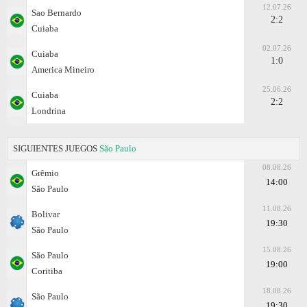
12.07.26
Sao Bernardo
2:2
Cuiaba
02.07.26
Cuiaba
1:0
Amеrica Mineiro
25.06.26
Cuiaba
2:2
Londrina
SIGUIENTES JUEGOS
São Paulo
08.08.26
Grêmio
14:00
São Paulo
11.08.26
Bolivar
19:30
São Paulo
15.08.26
São Paulo
19:00
Coritiba
18.08.26
São Paulo
19:30