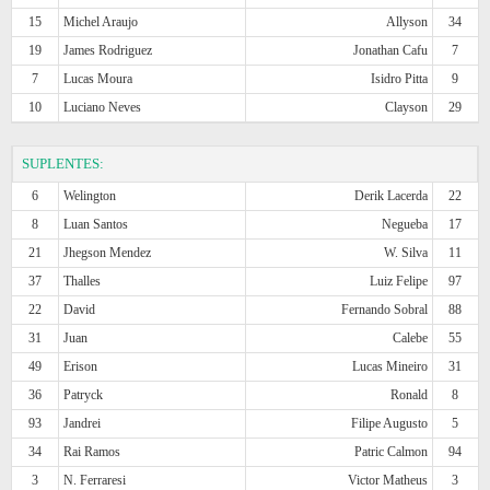
15
Michel Araujo
Allyson
34
19
James Rodriguez
Jonathan Cafu
7
7
Lucas Moura
Isidro Pitta
9
10
Luciano Neves
Clayson
29
SUPLENTES:
6
Welington
Derik Lacerda
22
8
Luan Santos
Negueba
17
21
Jhegson Mendez
W. Silva
11
37
Thalles
Luiz Felipe
97
22
David
Fernando Sobral
88
31
Juan
Calebe
55
49
Erison
Lucas Mineiro
31
36
Patryck
Ronald
8
93
Jandrei
Filipe Augusto
5
34
Rai Ramos
Patric Calmon
94
3
N. Ferraresi
Victor Matheus
3