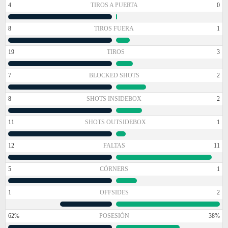
4
TIROS A PUERTA
0
8
TIROS FUERA
1
19
TIROS
3
7
BLOCKED SHOTS
2
8
SHOTS INSIDEBOX
2
11
SHOTS OUTSIDEBOX
1
12
FALTAS
11
5
CÓRNERS
1
1
OFFSIDES
2
62%
POSESIÓN
38%