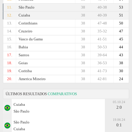
11.
São Paulo
38
40-38
53
12.
Cuiaba
38
40-39
51
13.
Corinthians
38
47-48
50
14.
Cruzeiro
38
35-32
47
15.
Vasco da Gama
38
41-51
45
16.
Bahia
38
50-53
44
17.
Santos
38
39-64
43
18.
Goias
38
36-53
38
19.
Coritiba
38
41-73
30
20.
Amеrica Mineiro
38
42-81
24
ÚLTIMOS RESULTADOS
COMPARATIVOS
05.10.24
Cuiaba
2:0
São Paulo
19.06.24
São Paulo
0:1
Cuiaba