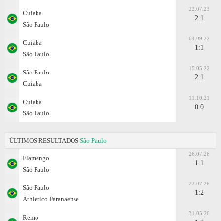
22.07.23
Cuiaba
2:1
São Paulo
04.09.22
Cuiaba
1:1
São Paulo
15.05.22
São Paulo
2:1
Cuiaba
11.10.21
Cuiaba
0:0
São Paulo
ÚLTIMOS RESULTADOS
São Paulo
26.07.26
Flamengo
1:1
São Paulo
22.07.26
São Paulo
1:2
Athletico Paranaense
31.05.26
Remo