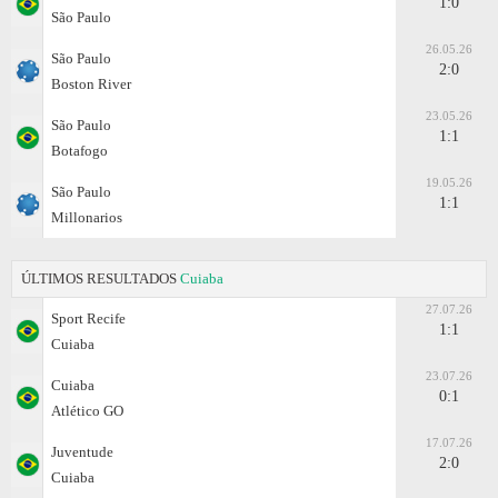
1:0
São Paulo
26.05.26
São Paulo
2:0
Boston River
23.05.26
São Paulo
1:1
Botafogo
19.05.26
São Paulo
1:1
Millonarios
ÚLTIMOS RESULTADOS
Cuiaba
27.07.26
Sport Recife
1:1
Cuiaba
23.07.26
Cuiaba
0:1
Atlético GO
17.07.26
Juventude
2:0
Cuiaba