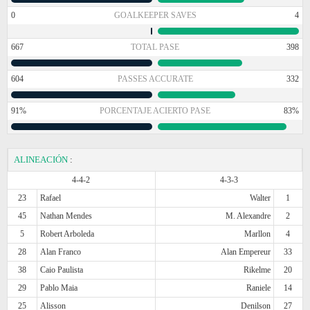
0
GOALKEEPER SAVES
4
667
TOTAL PASE
398
604
PASSES ACCURATE
332
91%
PORCENTAJE ACIERTO PASE
83%
ALINEACIÓN
:
4-4-2
4-3-3
23
Rafael
Walter
1
45
Nathan Mendes
M. Alexandre
2
5
Robert Arboleda
Marllon
4
28
Alan Franco
Alan Empereur
33
38
Caio Paulista
Rikelme
20
29
Pablo Maia
Raniele
14
25
Alisson
Denilson
27