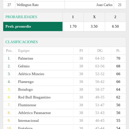
27
Wellington Rato
Joao Carlos
21
PROBABILIDADES
1
X
2
Prob. promedio
1.70
3.50
6.50
CLASIFICACIONES
Pos.
Equipo
PJ
DG
Pt.
1.
Palmeiras
38
64-33
70
2.
Grêmio
38
63-56
68
3.
Atlético Mineiro
38
52-32
66
4.
Flamengo
38
56-42
66
5.
Botafogo
38
58-37
64
6.
Red Bull Bragantino
38
49-35
62
7.
Fluminense
38
51-47
56
8.
Athletico Paranaense
38
51-43
56
9.
Internacional
38
46-45
55
10.
Fortaleza
38
45-44
54