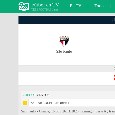
Fútbol en TV
En TV
|
Todo
|
TELEFOOTBALL.net
16
São Paulo
JUEGO
EVENTOS
72'
ARBOLEDA ROBERT
São Paulo - Cuiaba, 16:30 / 26.11.2023, domingo, Serie A , trans