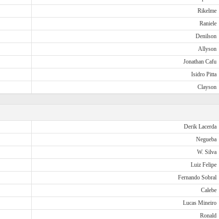
Rikelme
Raniele
Denilson
Allyson
Jonathan Cafu
Isidro Pitta
Clayson
Derik Lacerda
Negueba
W. Silva
Luiz Felipe
Fernando Sobral
Calebe
Lucas Mineiro
Ronald