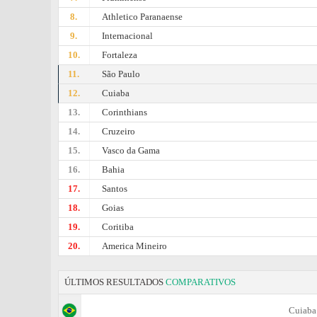
8.
Athletico Paranaense
9.
Internacional
10.
Fortaleza
11.
São Paulo
12.
Cuiaba
13.
Corinthians
14.
Cruzeiro
15.
Vasco da Gama
16.
Bahia
17.
Santos
18.
Goias
19.
Coritiba
20.
Amеrica Mineiro
ÚLTIMOS RESULTADOS
COMPARATIVOS
Cuiaba