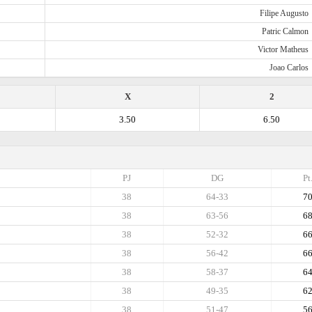
Filipe Augusto
Patric Calmon
Victor Matheus
Joao Carlos
X
2
3.50
6.50
PJ
DG
Pt
38
64-33
7
38
63-56
6
38
52-32
6
38
56-42
6
38
58-37
6
38
49-35
6
38
51-47
5