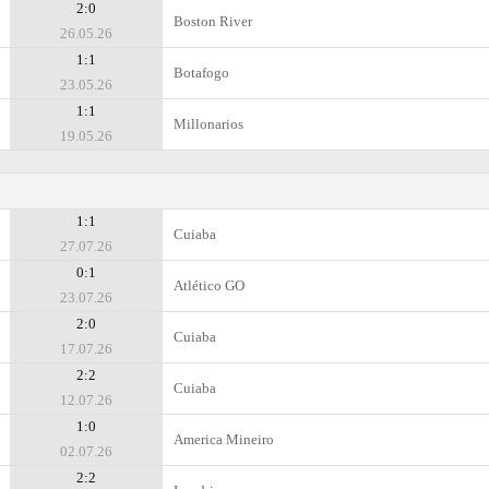
2:0
Boston River
26.05.26
1:1
Botafogo
23.05.26
1:1
Millonarios
19.05.26
1:1
Cuiaba
27.07.26
0:1
Atlético GO
23.07.26
2:0
Cuiaba
17.07.26
2:2
Cuiaba
12.07.26
1:0
Amеrica Mineiro
02.07.26
2:2