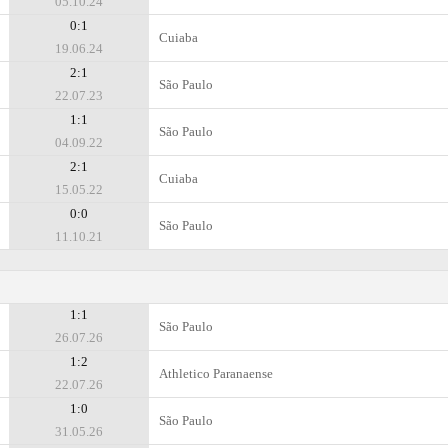
05.10.24
0:1
Cuiaba
19.06.24
2:1
São Paulo
22.07.23
1:1
São Paulo
04.09.22
2:1
Cuiaba
15.05.22
0:0
São Paulo
11.10.21
1:1
São Paulo
26.07.26
1:2
Athletico Paranaense
22.07.26
1:0
São Paulo
31.05.26