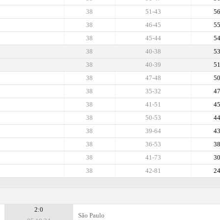
38
51-43
5
38
46-45
5
38
45-44
5
38
40-38
5
38
40-39
5
38
47-48
5
38
35-32
4
38
41-51
4
38
50-53
4
38
39-64
4
38
36-53
3
38
41-73
3
38
42-81
2
2:0
São Paulo