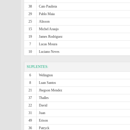
38
Caio Paulista
29
Pablo Maia
25
Alisson
15
Michel Araujo
19
James Rodriguez
7
Lucas Moura
10
Luciano Neves
SUPLENTES:
6
Welington
8
Luan Santos
21
Jhegson Mendez
37
Thalles
22
David
31
Juan
49
Erison
36
Patryck