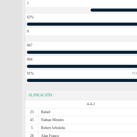
1
62%
0
667
604
91%
PO
ALINEACIÓN
:
4-4-2
23
Rafael
45
Nathan Mendes
5
Robert Arboleda
28
Alan Franco