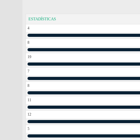
ESTADÍSTICAS
4
8
19
7
8
11
12
5