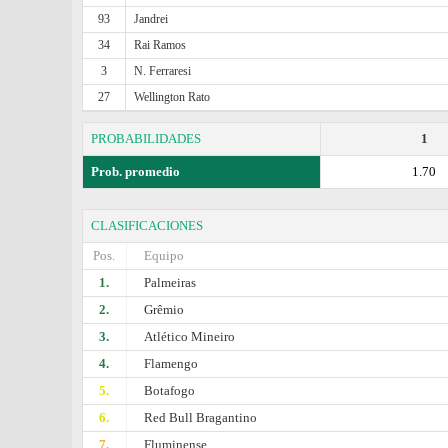
93
Jandrei
34
Rai Ramos
3
N. Ferraresi
27
Wellington Rato
PROBABILIDADES
1
Prob. promedio
1.70
CLASIFICACIONES
Pos.
Equipo
1.
Palmeiras
2.
Grêmio
3.
Atlético Mineiro
4.
Flamengo
5.
Botafogo
6.
Red Bull Bragantino
7.
Fluminense