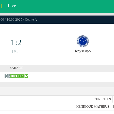
|
Live
:00 / 16.09.2025 / Серие А
1:2
Крузейро
[ 0:0 ]
КАНАЛЫ
CHRISTIAN
HENRIQUE MATHEUS
4