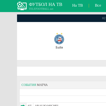
ФУТБОЛ НА ТВ
На ТВ
|
Все
TELEFOOTBALL.net
02
Байя
СОБЫТИЯ
МАТЧА
65'
ARAUJO MICHEL