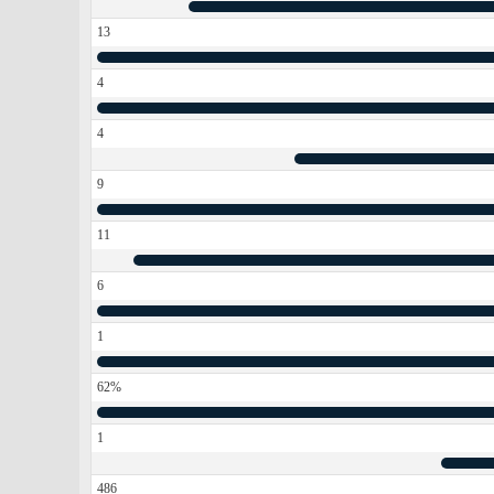
13
4
4
9
11
6
1
62%
1
486