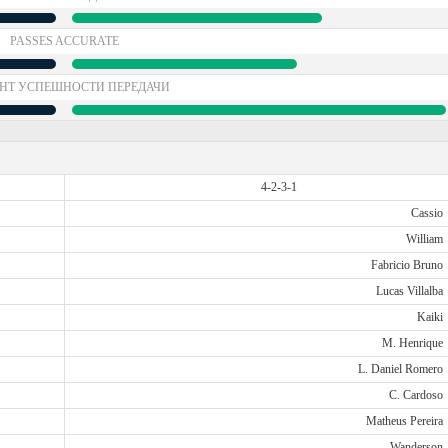
PASSES ACCURATE
НТ УСПЕШНОСТИ ПЕРЕДАЧИ
4-2-3-1
Cassio
William
Fabricio Bruno
Lucas Villalba
Kaiki
M. Henrique
L. Daniel Romero
C. Cardoso
Matheus Pereira
Wanderson