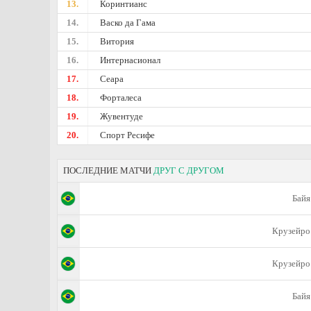
13.
Коринтианс
14.
Васко да Гама
15.
Витория
16.
Интернасионал
17.
Сеара
18.
Форталеса
19.
Жувентуде
20.
Спорт Ресифе
ПОСЛЕДНИЕ МАТЧИ
ДРУГ С ДРУГОМ
Байя
Крузейро
Крузейро
Байя