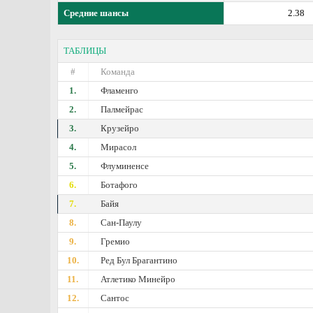
Средние шансы
2.38
ТАБЛИЦЫ
#
Команда
1.
Фламенго
2.
Палмейрас
3.
Крузейро
4.
Мирасол
5.
Флуминенсе
6.
Ботафого
7.
Байя
8.
Сан-Паулу
9.
Гремио
10.
Ред Бул Брагантино
11.
Атлетико Минейро
12.
Сантос