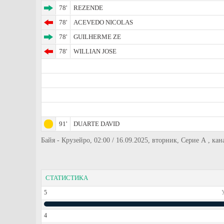
78'
REZENDE
78'
ACEVEDO NICOLAS
78'
GUILHERME ZE
78'
WILLIAN JOSE
91'
DUARTE DAVID
Байя - Крузейро, 02:00 / 16.09.2025, вторник, Серие А , кан
СТАТИСТИКА
5
4