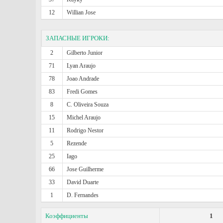
12
Willian Jose
ЗАПАСНЫЕ ИГРОКИ:
2
Gilberto Junior
71
Lyan Araujo
78
Joao Andrade
83
Fredi Gomes
8
C. Oliveira Souza
15
Michel Araujo
11
Rodrigo Nestor
5
Rezende
25
Iago
66
Jose Guilherme
33
David Duarte
1
D. Fernandes
Коэффициенты
1