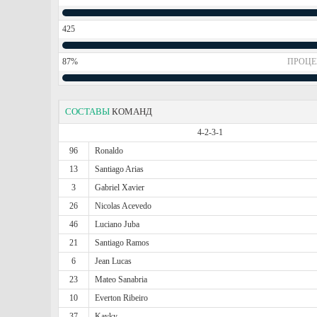
425
87%
ПРОЦЕ
СОСТАВЫ
КОМАНД
4-2-3-1
96
Ronaldo
13
Santiago Arias
3
Gabriel Xavier
26
Nicolas Acevedo
46
Luciano Juba
21
Santiago Ramos
6
Jean Lucas
23
Mateo Sanabria
10
Everton Ribeiro
37
Kayky