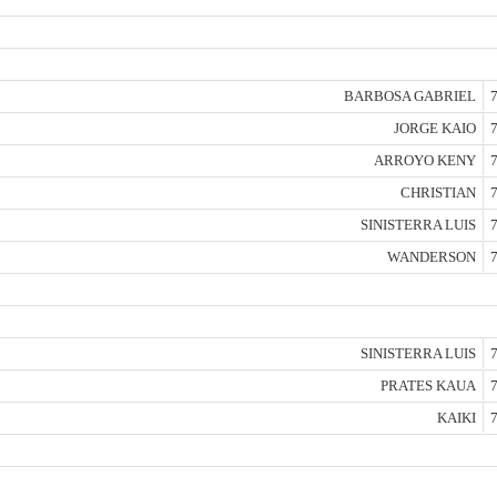
BARBOSA GABRIEL
7
JORGE KAIO
7
ARROYO KENY
7
CHRISTIAN
7
SINISTERRA LUIS
7
WANDERSON
7
SINISTERRA LUIS
7
PRATES KAUA
7
KAIKI
7