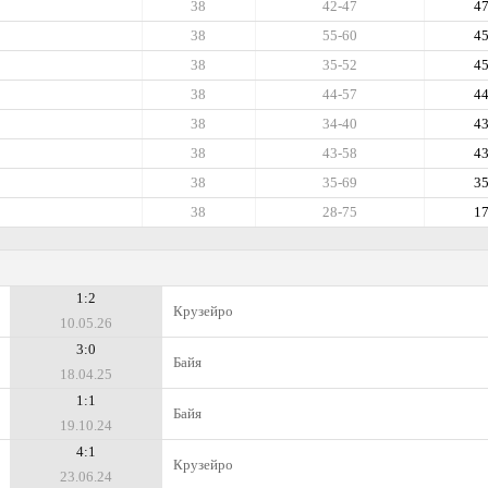
38
42-47
4
38
55-60
4
38
35-52
4
38
44-57
4
38
34-40
4
38
43-58
4
38
35-69
3
38
28-75
1
1:2
Крузейро
10.05.26
3:0
Байя
18.04.25
1:1
Байя
19.10.24
4:1
Крузейро
23.06.24