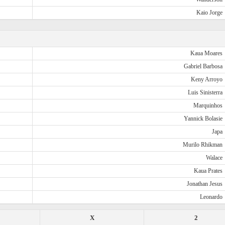
Kaio Jorge
Kaua Moares
Gabriel Barbosa
Keny Arroyo
Luis Sinisterra
Marquinhos
Yannick Bolasie
Japa
Murilo Rhikman
Walace
Kaua Prates
Jonathan Jesus
Leonardo
X
2