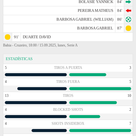
BOLASIE YANNICK
84'
PEREIRA MATHEUS
84'
BARBOSA GABRIEL (WILLIAM)
86'
BARBOSA GABRIEL
87'
91'
DUARTE DAVID
Bahia - Cruzeiro, 18:00 / 15.09.2025, lunes, Serie A
ESTADÍSTICAS
5
TIROS A PUERTA
3
4
TIROS FUERA
5
13
TIROS
10
4
BLOCKED SHOTS
2
4
SHOTS INSIDEBOX
7