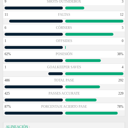
9
SHOTS OUTSIDEBOX
3
11
FALTAS
12
6
CÓRNERS
5
1
OFFSIDES
0
62%
POSESIÓN
38%
1
GOALKEEPER SAVES
4
486
TOTAL PASE
292
425
PASSES ACCURATE
229
87%
PORCENTAJE ACIERTO PASE
78%
ALINEACIÓN
: