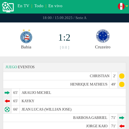
En TV
|
Todo
|
En vivo
18:00 / 15.09.2025 / Serie A
1:2
Bahia
Cruzeiro
[ 0:0 ]
JUEGO
EVENTOS
CHRISTIAN
2'
HENRIQUE MATHEUS
49'
65'
ARAUJO MICHEL
65'
KAYKY
66'
JEAN LUCAS (WILLIAN JOSE)
BARBOSA GABRIEL
71'
JORGE KAIO
71'