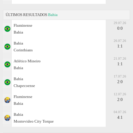
ÚLTIMOS RESULTADOS
Bahia
29.07.26
Fluminense
0:0
Bahia
26.07.26
Bahia
1:1
Corinthians
21.07.26
Atlético Mineiro
1:1
Bahia
17.07.26
Bahia
2:0
Chapecoense
12.07.26
Fluminense
2:0
Bahia
04.07.26
Bahia
4:1
Montevideo City Torque