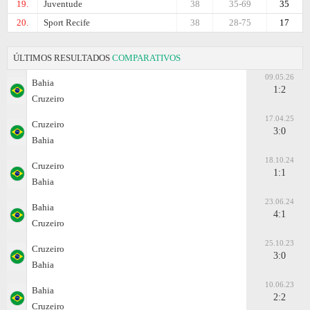
19.
Juventude
38
35-69
35
20.
Sport Recife
38
28-75
17
ÚLTIMOS RESULTADOS
COMPARATIVOS
09.05.26
Bahia
1:2
Cruzeiro
17.04.25
Cruzeiro
3:0
Bahia
18.10.24
Cruzeiro
1:1
Bahia
23.06.24
Bahia
4:1
Cruzeiro
25.10.23
Cruzeiro
3:0
Bahia
10.06.23
Bahia
2:2
Cruzeiro