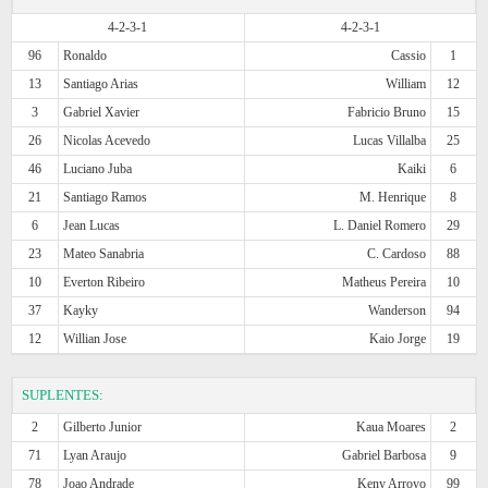
4-2-3-1
4-2-3-1
96
Ronaldo
Cassio
1
13
Santiago Arias
William
12
3
Gabriel Xavier
Fabricio Bruno
15
26
Nicolas Acevedo
Lucas Villalba
25
46
Luciano Juba
Kaiki
6
21
Santiago Ramos
M. Henrique
8
6
Jean Lucas
L. Daniel Romero
29
23
Mateo Sanabria
C. Cardoso
88
10
Everton Ribeiro
Matheus Pereira
10
37
Kayky
Wanderson
94
12
Willian Jose
Kaio Jorge
19
SUPLENTES:
2
Gilberto Junior
Kaua Moares
2
71
Lyan Araujo
Gabriel Barbosa
9
78
Joao Andrade
Keny Arroyo
99