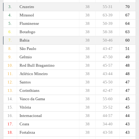
3.
Cruzeiro
38
55-31
70
4.
Mirassol
38
63-39
67
5.
Fluminense
38
50-39
64
6.
Botafogo
38
58-38
63
7.
Bahia
38
50-46
60
8.
São Paulo
38
43-47
51
9.
Grêmio
38
47-50
49
10.
Red Bull Bragantino
38
45-57
48
11.
Atlético Mineiro
38
43-44
48
12.
Santos
38
45-50
47
13.
Corinthians
38
42-47
47
14.
Vasco da Gama
38
55-60
45
15.
Vitória
38
35-52
45
16.
Internacional
38
44-57
44
17.
Ceara
38
34-40
43
18.
Fortaleza
38
43-58
43