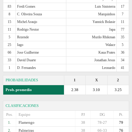
83
Fredi Gomes
Luis Sinisterra
17
8
C. Oliveira Souza
Marquinhos
7
15
Michel Araujo
Yannick Bolasie
11
11
Rodrigo Nestor
Japa
77
5
Rezende
Murilo Rhikman
35
25
Iago
Walace
5
66
Jose Guilherme
Kaua Prates
36
33
David Duarte
Jonathan Jesus
34
1
D. Fernandes
Leonardo
41
PROBABILIDADES
1
X
2
Prob. promedio
2.38
3.10
3.25
CLASIFICACIONES
Pos.
Equipo
PJ
DG
Pt.
1.
Flamengo
38
78-27
79
2.
Palmeiras
38
66-33
76