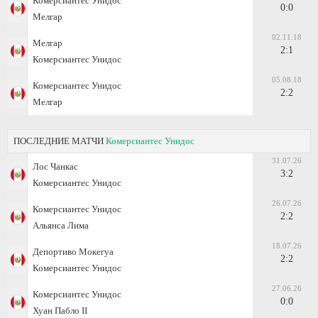
Комерсиантес Унидос
0:0
Мелгар
02.11.18
Мелгар
2:1
Комерсиантес Унидос
05.08.18
Комерсиантес Унидос
2:2
Мелгар
ПОСЛЕДНИЕ МАТЧИ
Комерсиантес Унидос
31.07.26
Лос Чанкас
3:2
Комерсиантес Унидос
26.07.26
Комерсиантес Унидос
2:2
Альянса Лима
18.07.26
Депортиво Мокегуа
2:2
Комерсиантес Унидос
27.06.26
Комерсиантес Унидос
0:0
Хуан Пабло II