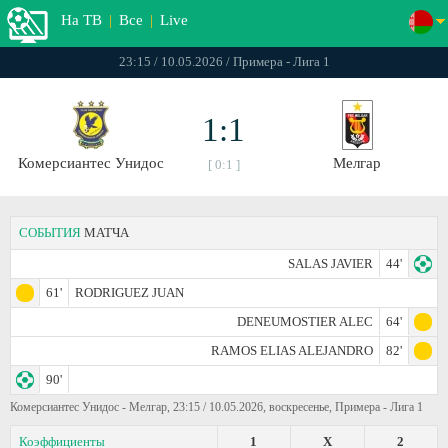
На ТВ
|
Все
|
Live
23:15 / 10.05.2026 / Примера - Лига 1
1:1
Комерсиантес Унидос
Мелгар
[ 0:1 ]
СОБЫТИЯ
МАТЧА
SALAS JAVIER
44'
61'
RODRIGUEZ JUAN
DENEUMOSTIER ALEC
64'
RAMOS ELIAS ALEJANDRO
82'
90'
Комерсиантес Унидос - Мелгар, 23:15 / 10.05.2026, воскресенье, Примера - Лига 1
Коэффициенты
1
X
2