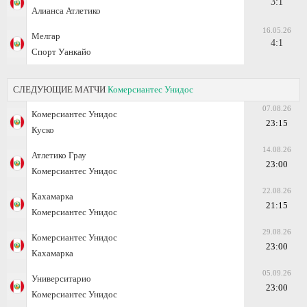
3:1
Алианса Атлетико
16.05.26
Мелгар
4:1
Спорт Уанкайо
СЛЕДУЮЩИЕ МАТЧИ
Комерсиантес Унидос
07.08.26
Комерсиантес Унидос
23:15
Куско
14.08.26
Атлетико Грау
23:00
Комерсиантес Унидос
22.08.26
Кахамарка
21:15
Комерсиантес Унидос
29.08.26
Комерсиантес Унидос
23:00
Кахамарка
05.09.26
Университарио
23:00
Комерсиантес Унидос