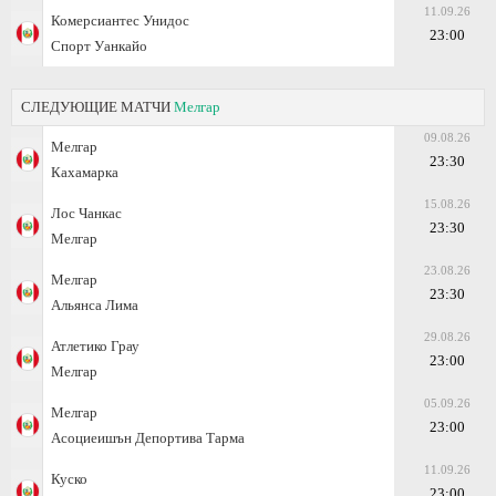
11.09.26
Комерсиантес Унидос
23:00
Спорт Уанкайо
СЛЕДУЮЩИЕ МАТЧИ
Мелгар
09.08.26
Мелгар
23:30
Кахамарка
15.08.26
Лос Чанкас
23:30
Мелгар
23.08.26
Мелгар
23:30
Альянса Лима
29.08.26
Атлетико Грау
23:00
Мелгар
05.09.26
Мелгар
23:00
Асоциеишън Депортива Тарма
11.09.26
Куско
23:00