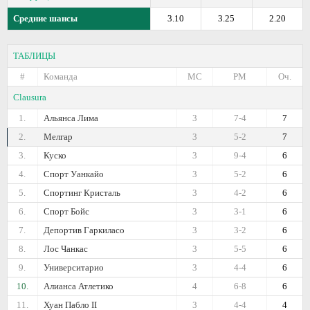
Средние шансы
3.10
3.25
2.20
ТАБЛИЦЫ
#
Команда
МС
РМ
Оч.
Clausura
1.
Альянса Лима
3
7-4
7
2.
Мелгар
3
5-2
7
3.
Куско
3
9-4
6
4.
Спорт Уанкайо
3
5-2
6
5.
Спортинг Кристаль
3
4-2
6
6.
Спорт Бойс
3
3-1
6
7.
Депортив Гаркиласо
3
3-2
6
8.
Лос Чанкас
3
5-5
6
9.
Университарио
3
4-4
6
10.
Алианса Атлетико
4
6-8
6
11.
Хуан Пабло II
3
4-4
4