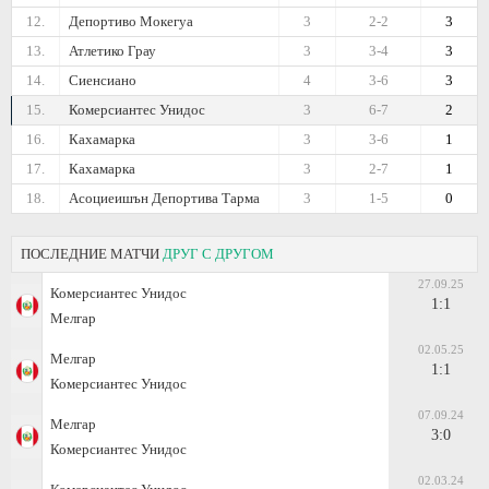
12.
Депортиво Мокегуа
3
2-2
3
13.
Атлетико Грау
3
3-4
3
14.
Сиенсиано
4
3-6
3
15.
Комерсиантес Унидос
3
6-7
2
16.
Кахамарка
3
3-6
1
17.
Кахамарка
3
2-7
1
18.
Асоциеишън Депортива Тарма
3
1-5
0
ПОСЛЕДНИЕ МАТЧИ
ДРУГ С ДРУГОМ
27.09.25
Комерсиантес Унидос
1:1
Мелгар
02.05.25
Мелгар
1:1
Комерсиантес Унидос
07.09.24
Мелгар
3:0
Комерсиантес Унидос
02.03.24