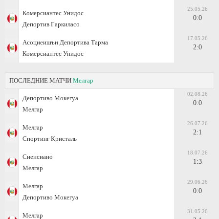
25.05.26
Комерсиантес Унидос
0:0
Депортив Гаркиласо
17.05.26
Асоциеишън Депортива Тарма
2:0
Комерсиантес Унидос
ПОСЛЕДНИЕ МАТЧИ
Мелгар
02.08.26
Депортиво Мокегуа
0:0
Мелгар
26.07.26
Мелгар
2:1
Спортинг Кристаль
18.07.26
Сиенсиано
1:3
Мелгар
29.06.26
Мелгар
0:0
Депортиво Мокегуа
31.05.26
Мелгар