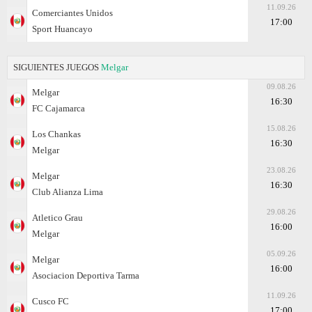
11.09.26
Comerciantes Unidos
17:00
Sport Huancayo
SIGUIENTES JUEGOS
Melgar
09.08.26
Melgar
16:30
FC Cajamarca
15.08.26
Los Chankas
16:30
Melgar
23.08.26
Melgar
16:30
Club Alianza Lima
29.08.26
Atletico Grau
16:00
Melgar
05.09.26
Melgar
16:00
Asociacion Deportiva Tarma
11.09.26
Cusco FC
17:00