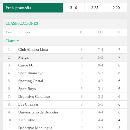
Prob. promedio
3.10
3.25
2.20
CLASIFICACIONES
Pos.
Equipo
PJ
DG
Pt.
Clausura
1.
Club Alianza Lima
3
7-4
7
2.
Melgar
3
5-2
7
3.
Cusco FC
3
9-4
6
4.
Sport Huancayo
3
5-2
6
5.
Sporting Cristal
3
4-2
6
6.
Sport Boys
3
3-1
6
7.
Deportivo Garcilaso
3
3-2
6
8.
Los Chankas
3
5-5
6
9.
Universitario de Deportes
3
4-4
6
10.
Juan Pablo II
3
4-4
4
11.
Deportivo Moquegua
3
2-2
3