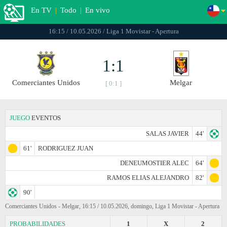
En TV
|
Todo
|
En vivo
16:15 / 10.05.2026 / Liga 1 Movistar - Apertura
1:1
Comerciantes Unidos
Melgar
[ 0:1 ]
JUEGO
EVENTOS
SALAS JAVIER
44'
61'
RODRIGUEZ JUAN
DENEUMOSTIER ALEC
64'
RAMOS ELIAS ALEJANDRO
82'
90'
Comerciantes Unidos - Melgar, 16:15 / 10.05.2026, domingo, Liga 1 Movistar - Apertura
PROBABILIDADES
1
X
2