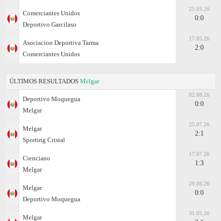
25.05.26
Comerciantes Unidos
0:0
Deportivo Garcilaso
17.05.26
Asociacion Deportiva Tarma
2:0
Comerciantes Unidos
ÚLTIMOS RESULTADOS
Melgar
02.08.26
Deportivo Moquegua
0:0
Melgar
25.07.26
Melgar
2:1
Sporting Cristal
17.07.26
Cienciano
1:3
Melgar
29.06.26
Melgar
0:0
Deportivo Moquegua
31.05.26
Melgar