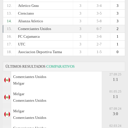
12.
Atletico Grau
3
3-4
3
13.
Cienciano
3
3-5
3
14.
Alianza Atletico
3
5-8
3
15.
Comerciantes Unidos
3
6-7
2
16.
FC Cajamarca
3
3-6
1
17.
UTC
3
2-7
1
18.
Asociacion Deportiva Tarma
3
1-5
0
ÚLTIMOS RESULTADOS
COMPARATIVOS
27.09.25
Comerciantes Unidos
1:1
Melgar
01.05.25
Melgar
1:1
Comerciantes Unidos
07.09.24
Melgar
3:0
Comerciantes Unidos
02.03.24