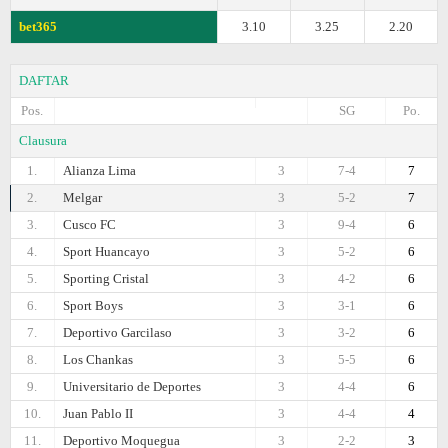
bet365
3.10
3.25
2.20
DAFTAR
Pos.
SG
Po.
Clausura
1.
Alianza Lima
3
7-4
7
2.
Melgar
3
5-2
7
3.
Cusco FC
3
9-4
6
4.
Sport Huancayo
3
5-2
6
5.
Sporting Cristal
3
4-2
6
6.
Sport Boys
3
3-1
6
7.
Deportivo Garcilaso
3
3-2
6
8.
Los Chankas
3
5-5
6
9.
Universitario de Deportes
3
4-4
6
10.
Juan Pablo II
3
4-4
4
11.
Deportivo Moquegua
3
2-2
3