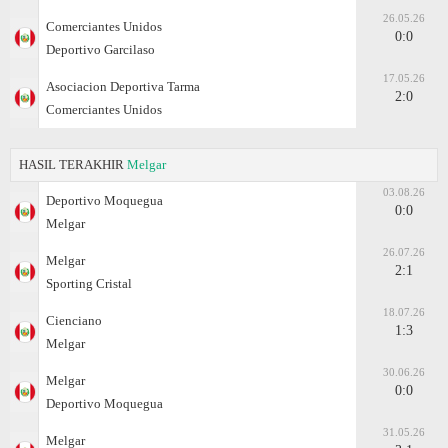
26.05.26
Comerciantes Unidos
0:0
Deportivo Garcilaso
17.05.26
Asociacion Deportiva Tarma
2:0
Comerciantes Unidos
HASIL TERAKHIR
Melgar
03.08.26
Deportivo Moquegua
0:0
Melgar
26.07.26
Melgar
2:1
Sporting Cristal
18.07.26
Cienciano
1:3
Melgar
30.06.26
Melgar
0:0
Deportivo Moquegua
31.05.26
Melgar