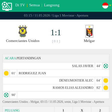
Di TV
|
Semua
|
Langsung
03:15 / 11.05.2026 / Liga 1 Movistar - Apertura
1:1
Comerciantes Unidos
Melgar
[ 0:1 ]
ACARA
PERTANDINGAN
SALAS JAVIER
44'
61'
RODRIGUEZ JUAN
DENEUMOSTIER ALEC
64'
RAMOS ELIAS ALEJANDRO
82'
90'
Comerciantes Unidos - Melgar, 03:15 / 11.05.2026, senin, Liga 1 Movistar - Apertura
PELUANG
1
X
2