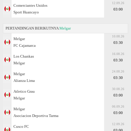
12.09.26
Comerciantes Unidos
03:00
Sport Huancayo
PERTANDINGAN BERIKUTNYA
Melgar
10.08.26
Melgar
03:30
FC Cajamarca
16.08.26
Los Chankas
03:30
Melgar
24.08.26
Melgar
03:30
Alianza Lima
30.08.26
Atletico Grau
03:00
Melgar
06.09.26
Melgar
03:00
Asociacion Deportiva Tarma
12.09.26
Cusco FC
03:00