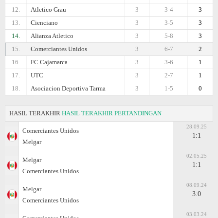
12.
Atletico Grau
3
3-4
3
13.
Cienciano
3
3-5
3
14.
Alianza Atletico
3
5-8
3
15.
Comerciantes Unidos
3
6-7
2
16.
FC Cajamarca
3
3-6
1
17.
UTC
3
2-7
1
18.
Asociacion Deportiva Tarma
3
1-5
0
HASIL TERAKHIR
HASIL TERAKHIR PERTANDINGAN
28.09.25
Comerciantes Unidos
1:1
Melgar
02.05.25
Melgar
1:1
Comerciantes Unidos
08.09.24
Melgar
3:0
Comerciantes Unidos
03.03.24