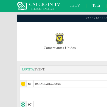
CALCIO IN TV
In TV
|
Tutti
|
TELEFOOTBALL.net
22:15 / 10.05.20
Comerciantes Unidos
PARTITA
EVENTI
61'
RODRIGUEZ JUAN
90'