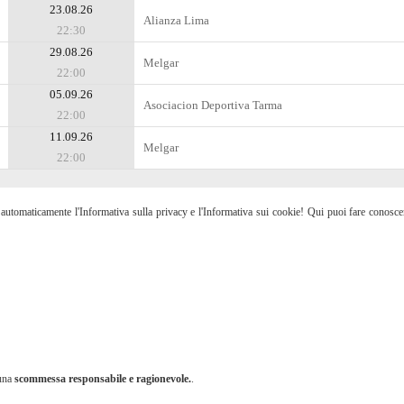
23.08.26
Alianza Lima
22:30
29.08.26
Melgar
22:00
05.09.26
Asociacion Deportiva Tarma
22:00
11.09.26
Melgar
22:00
etti automaticamente l'Informativa sulla privacy e l'Informativa sui cookie! Qui puoi fare conosc
 una
scommessa responsabile e ragionevole.
.