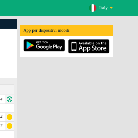
Italy
App per dispositivi mobili:
4'
4'
2'