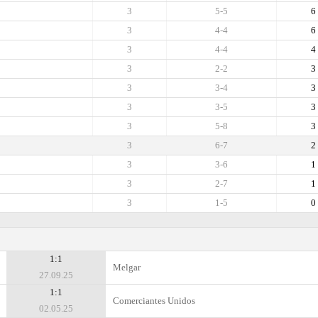
3
5-5
6
3
4-4
6
3
4-4
4
3
2-2
3
3
3-4
3
3
3-5
3
3
5-8
3
3
6-7
2
3
3-6
1
3
2-7
1
3
1-5
0
1:1
Melgar
27.09.25
1:1
Comerciantes Unidos
02.05.25