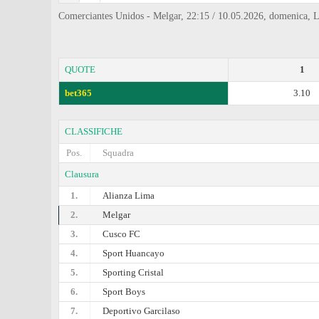
Comerciantes Unidos - Melgar, 22:15 / 10.05.2026, domenica, L
QUOTE
1
bet365
3.10
CLASSIFICHE
Pos.
Squadra
Clausura
1.
Alianza Lima
2.
Melgar
3.
Cusco FC
4.
Sport Huancayo
5.
Sporting Cristal
6.
Sport Boys
7.
Deportivo Garcilaso