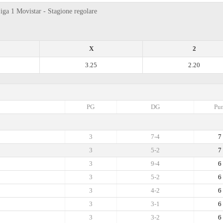
iga 1 Movistar - Stagione regolare
X
2
3.25
2.20
PG
DG
Pun
3
7-4
7
3
5-2
7
3
9-4
6
3
5-2
6
3
4-2
6
3
3-1
6
3
3-2
6