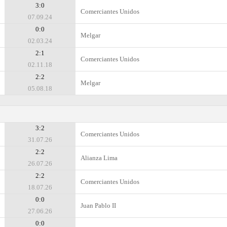
3:0
Comerciantes Unidos
07.09.24
0:0
Melgar
02.03.24
2:1
Comerciantes Unidos
02.11.18
2:2
Melgar
05.08.18
3:2
Comerciantes Unidos
31.07.26
2:2
Alianza Lima
26.07.26
2:2
Comerciantes Unidos
18.07.26
0:0
Juan Pablo II
27.06.26
0:0