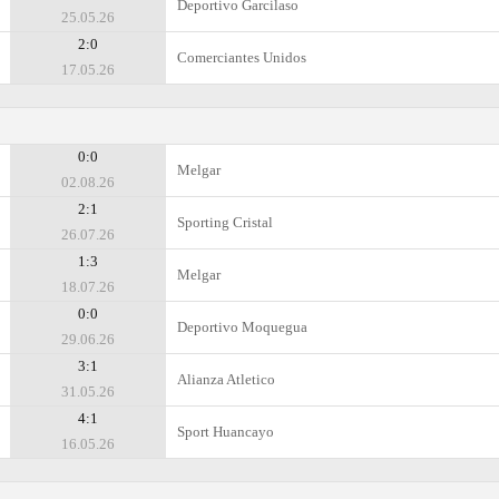
Deportivo Garcilaso
25.05.26
2:0
Comerciantes Unidos
17.05.26
0:0
Melgar
02.08.26
2:1
Sporting Cristal
26.07.26
1:3
Melgar
18.07.26
0:0
Deportivo Moquegua
29.06.26
3:1
Alianza Atletico
31.05.26
4:1
Sport Huancayo
16.05.26