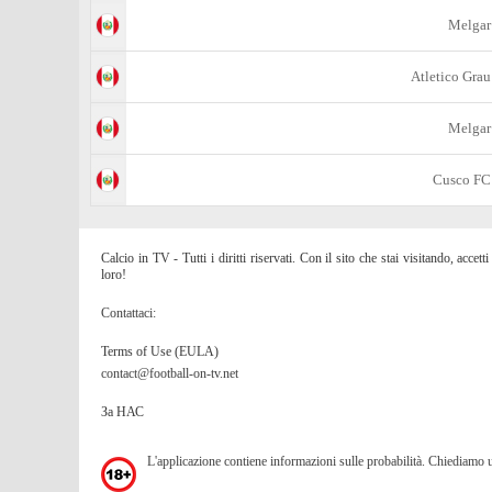
Melgar
Atletico Grau
Melgar
Cusco FC
Calcio in TV - Tutti i diritti riservati. Con il sito che stai visitando, acc
loro!
Contattaci:
Terms of Use (EULA)
contact@football-on-tv.net
За НАС
L'applicazione contiene informazioni sulle probabilità. Chiediamo