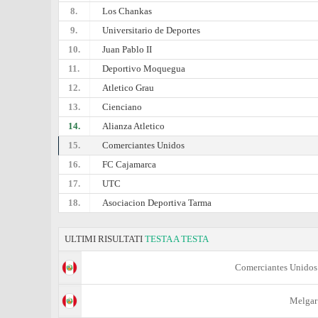
8.
Los Chankas
9.
Universitario de Deportes
10.
Juan Pablo II
11.
Deportivo Moquegua
12.
Atletico Grau
13.
Cienciano
14.
Alianza Atletico
15.
Comerciantes Unidos
16.
FC Cajamarca
17.
UTC
18.
Asociacion Deportiva Tarma
ULTIMI RISULTATI
TESTA A TESTA
Comerciantes Unidos
Melgar