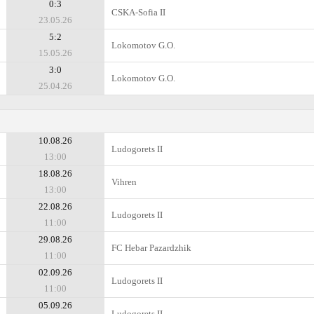
0:3
CSKA-Sofiа II
23.05.26
5:2
Lokomotov G.O.
15.05.26
3:0
Lokomotov G.O.
25.04.26
10.08.26
Ludogorets II
13:00
18.08.26
Vihren
13:00
22.08.26
Ludogorets II
11:00
29.08.26
FC Hebar Pazardzhik
11:00
02.09.26
Ludogorets II
11:00
05.09.26
Ludogorets II