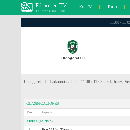
Fútbol en TV
En TV
|
Todo
|
TELEFOOTBALL.net
11:00 / 11.0
Ludogorets II
Ludogorets II - Lokomotov G.O., 11:00 / 11.05.2026, lunes, Se
CLASIFICACIONES
Pos.
Equipo
Vtora Liga 26/27
1.
Etar Veliko Tarnovo