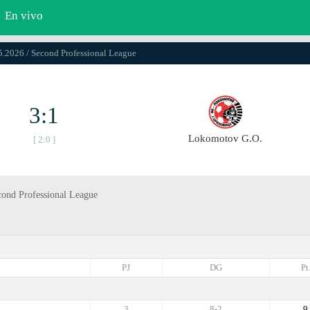
En vivo
5.2026 / Second Professional League
3:1
Lokomotov G.O.
[ 2:0 ]
cond Professional League
PJ
DG
Pt
3
8-2
9