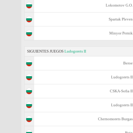
Lokomotov G.O.
Spartak Pleven
Minyor Pernik
SIGUIENTES JUEGOS
Ludogorets II
Beroe
Ludogorets II
CSKA-Sofiа II
Ludogorets II
Chernomorets Burgas
Pirin