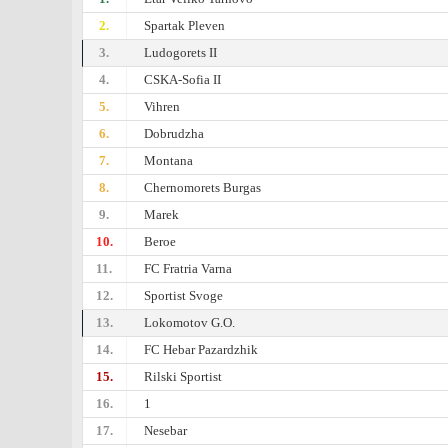
2.
Spartak Pleven
3.
Ludogorets II
4.
CSKA-Sofiа II
5.
Vihren
6.
Dobrudzha
7.
Montana
8.
Chernomorets Burgas
9.
Marek
10.
Beroe
11.
FC Fratria Varna
12.
Sportist Svoge
13.
Lokomotov G.O.
14.
FC Hebar Pazardzhik
15.
Rilski Sportist
16.
1
17.
Nesebar