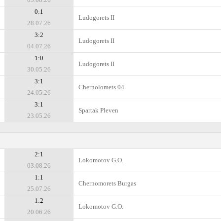
0:1
Ludogorets II
28.07.26
3:2
Ludogorets II
04.07.26
1:0
Ludogorets II
30.05.26
3:1
Chernolomets 04
24.05.26
3:1
Spartak Pleven
23.05.26
2:1
Lokomotov G.O.
03.08.26
1:1
Chernomorets Burgas
25.07.26
1:2
Lokomotov G.O.
20.06.26