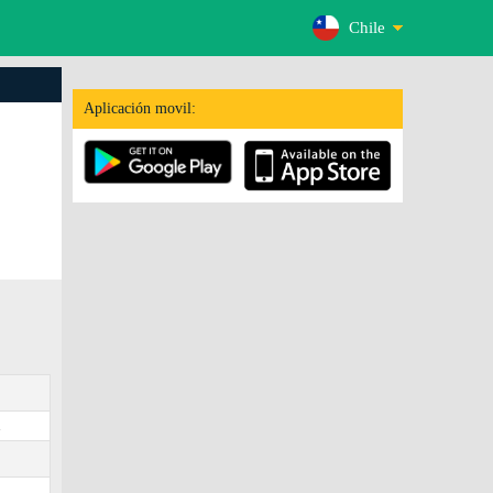
Chile
Aplicación movil:
.