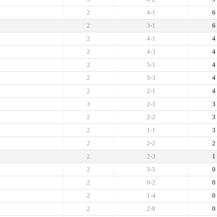
2
4-1
6
2
3-1
6
2
4-1
4
2
4-3
4
2
5-1
4
2
5-3
4
2
2-1
4
3
2-3
3
2
2-2
3
2
1-1
3
2
2-2
2
2
2-3
1
2
3-5
0
2
0-2
0
2
1-4
0
2
2-8
0