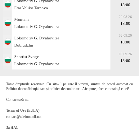
Lokomotiv G. Oryahovitsa
18:00
Etar Veliko Tarnovo
29.08.26
Montana
18:00
Lokomotiv G. Oryahovitsa
02.09.26
Lokomotiv G. Oryahovitsa
18:00
Dobrudzha
05.09.26
Sportist Svoge
18:00
Lokomotiv G. Oryahovitsa
Toate drepturile rezervate. Cu site-ul pe care îl vizitați, sunteți de acord automat cu
Politica de confidențialitate și politica de cookie-uri! Aici puteți face cunoștință cu ei!
Contactează-ne:
Terms of Use (EULA)
contact@telefootball.net
За НАС