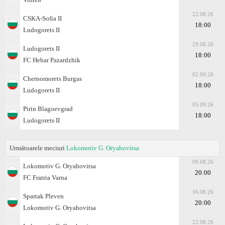
22.08.26
CSKA-Sofiа II
18:00
Ludogorets II
29.08.26
Ludogorets II
18:00
FC Hebar Pazardzhik
02.09.26
Chernomorets Burgas
18:00
Ludogorets II
05.09.26
Pirin Blagoevgrad
18:00
Ludogorets II
Următoarele meciuri
Lokomotiv G. Oryahovitsa
09.08.26
Lokomotiv G. Oryahovitsa
20:00
FC Fratria Varna
16.08.26
Spartak Pleven
20:00
Lokomotiv G. Oryahovitsa
22.08.26