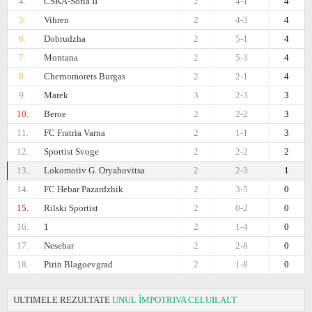
4.
CSKA-Sofiа II
2
4-1
4
5.
Vihren
2
4-3
4
6.
Dobrudzha
2
5-1
4
7.
Montana
2
5-3
4
8.
Chernomorets Burgas
2
2-1
4
9.
Marek
3
2-3
3
10.
Beroe
2
2-2
3
11.
FC Fratria Varna
2
1-1
3
12.
Sportist Svoge
2
2-2
2
13.
Lokomotiv G. Oryahovitsa
2
2-3
1
14.
FC Hebar Pazardzhik
2
3-5
0
15.
Rilski Sportist
2
0-2
0
16.
1
2
1-4
0
17.
Nesebar
2
2-8
0
18.
Pirin Blagoevgrad
2
1-8
0
ULTIMELE REZULTATE
UNUL ÎMPOTRIVA CELUILALT