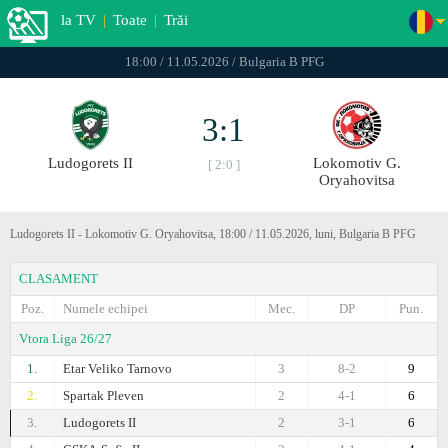
la TV
|
Toate
|
Trăi
18:00 / 11.05.2026 / Bulgaria B PFG
3:1
Ludogorets II
Lokomotiv G.
[ 2:0 ]
Oryahovitsa
Ludogorets II - Lokomotiv G. Oryahovitsa, 18:00 / 11.05.2026, luni, Bulgaria B PFG
CLASAMENT
Poz.
Numele echipei
Mec.
DP
Pun.
Vtora Liga 26/27
1.
Etar Veliko Tarnovo
3
8-2
9
2.
Spartak Pleven
2
4-1
6
3.
Ludogorets II
2
3-1
6