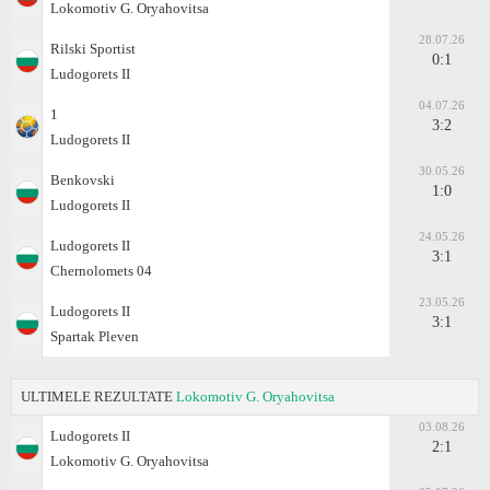
Lokomotiv G. Oryahovitsa
28.07.26
Rilski Sportist
0:1
Ludogorets II
04.07.26
1
3:2
Ludogorets II
30.05.26
Benkovski
1:0
Ludogorets II
24.05.26
Ludogorets II
3:1
Chernolomets 04
23.05.26
Ludogorets II
3:1
Spartak Pleven
ULTIMELE REZULTATE
Lokomotiv G. Oryahovitsa
03.08.26
Ludogorets II
2:1
Lokomotiv G. Oryahovitsa