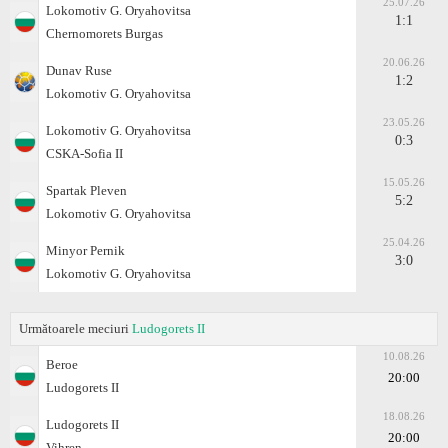
25.07.26
Lokomotiv G. Oryahovitsa
1:1
Chernomorets Burgas
20.06.26
Dunav Ruse
1:2
Lokomotiv G. Oryahovitsa
23.05.26
Lokomotiv G. Oryahovitsa
0:3
CSKA-Sofiа II
15.05.26
Spartak Pleven
5:2
Lokomotiv G. Oryahovitsa
25.04.26
Minyor Pernik
3:0
Lokomotiv G. Oryahovitsa
Următoarele meciuri
Ludogorets II
10.08.26
Beroe
20:00
Ludogorets II
18.08.26
Ludogorets II
20:00
Vihren