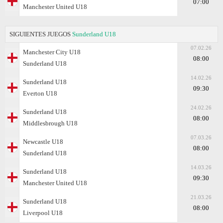
07:00
Manchester United U18
SIGUIENTES JUEGOS
Sunderland U18
07.02.26
Manchester City U18
08:00
Sunderland U18
14.02.26
Sunderland U18
09:30
Everton U18
24.02.26
Sunderland U18
08:00
Middlesbrough U18
07.03.26
Newcastle U18
08:00
Sunderland U18
14.03.26
Sunderland U18
09:30
Manchester United U18
21.03.26
Sunderland U18
08:00
Liverpool U18