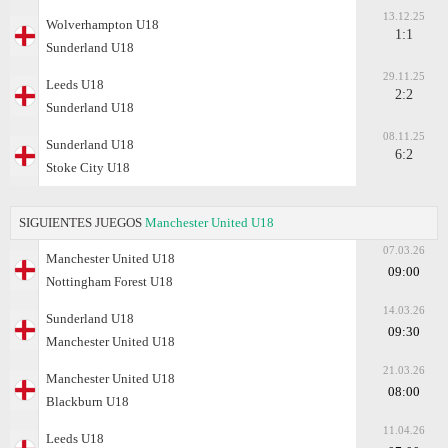
13.12.25
Wolverhampton U18
1:1
Sunderland U18
29.11.25
Leeds U18
2:2
Sunderland U18
08.11.25
Sunderland U18
6:2
Stoke City U18
SIGUIENTES JUEGOS
Manchester United U18
07.03.26
Manchester United U18
09:00
Nottingham Forest U18
14.03.26
Sunderland U18
09:30
Manchester United U18
21.03.26
Manchester United U18
08:00
Blackburn U18
11.04.26
Leeds U18