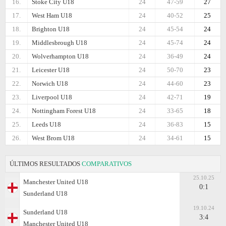
16.
Stoke City U18
24
47-59
27
17.
West Ham U18
24
40-52
25
18.
Brighton U18
24
45-54
24
19.
Middlesbrough U18
24
45-74
24
20.
Wolverhampton U18
24
36-49
24
21.
Leicester U18
24
50-70
23
22.
Norwich U18
24
44-60
23
23.
Liverpool U18
24
42-71
19
24.
Nottingham Forest U18
24
33-65
18
25.
Leeds U18
24
36-83
15
26.
West Brom U18
24
34-61
15
ÚLTIMOS RESULTADOS
COMPARATIVOS
25.10.25
Manchester United U18
0:1
Sunderland U18
19.10.24
Sunderland U18
3:4
Manchester United U18