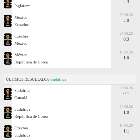
2:3
Inglaterra
30.06.26
México
2:0
Ecuador
24.06.26
Czechia
0:3
México
18.06.26
México
1:0
República de Corea
ÚLTIMOS RESULTADOS
Sudáfrica
28.06.26
Sudáfrica
0:1
Canadá
24.06.26
Sudáfrica
1:0
República de Corea
18.06.26
Czechia
1:1
Sudáfrica