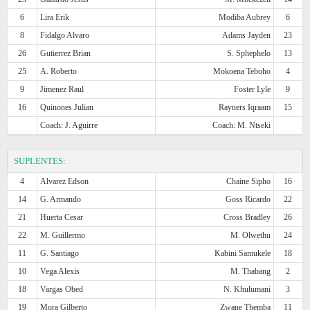
6
Lira Erik
Modiba Aubrey
6
8
Fidalgo Alvaro
Adams Jayden
23
26
Gutierrez Brian
S. Sphephelo
13
25
A. Roberto
Mokoena Teboho
4
9
Jimenez Raul
Foster Lyle
9
16
Quinones Julian
Rayners Iqraam
15
Coach: J. Aguirre
Coach: M. Ntseki
SUPLENTES:
4
Alvarez Edson
Chaine Sipho
16
14
G. Armando
Goss Ricardo
22
21
Huerta Cesar
Cross Bradley
26
22
M. Guillermo
M. Olwethu
24
11
G. Santiago
Kabini Samukele
18
10
Vega Alexis
M. Thabang
2
18
Vargas Obed
N. Khulumani
3
19
Mora Gilberto
Zwane Themba
11