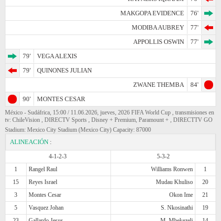
MAKGOPA EVIDENCE
76'
MODIBA AUBREY
77'
APPOLLIS OSWIN
77'
79'
VEGA ALEXIS
79'
QUINONES JULIAN
ZWANE THEMBA
84'
90'
MONTES CESAR
México - Sudáfrica, 15:00 / 11.06.2026, jueves, 2026 FIFA World Cup , transmisiones en
tv: ChileVision , DIRECTV Sports , Disney + Premium, Paramount + , DIRECTTV GO
Stadium: Mexico City Stadium (Mexico City) Capacity: 87000
ALINEACIÓN
:
4-1-2-3
5-3-2
1
Rangel Raul
Williams Ronwen
1
15
Reyes Israel
Mudau Khuliso
20
3
Montes Cesar
Okon Ime
21
5
Vasquez Johan
S. Nkosinathi
19
23
Gallardo Jesus
M. Mbekezeli
14