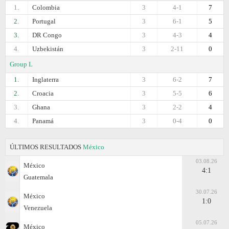
1.
Colombia
3
4-1
7
2.
Portugal
3
6-1
5
3.
DR Congo
3
4-3
4
4.
Uzbekistán
3
2-11
0
Group L
1.
Inglaterra
3
6-2
7
2.
Croacia
3
5-5
6
3.
Ghana
3
2-2
4
4.
Panamá
3
0-4
0
ÚLTIMOS RESULTADOS
México
03.08.26
México
4:1
Guatemala
30.07.26
México
1:0
Venezuela
05.07.26
México