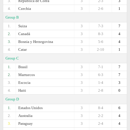
3.
República de Corea
3
2-3
3
4.
Czechia
3
2-6
1
Group B
1.
Suiza
3
7-3
7
2.
Canadá
3
8-3
4
3.
Bosnia y Herzegovina
3
5-6
4
4.
Catar
3
2-10
1
Group C
1.
Brasil
3
7-1
7
2.
Marruecos
3
6-3
7
3.
Escocia
3
1-4
3
4.
Haiti
3
2-8
0
Group D
1.
Estados Unidos
3
8-4
6
2.
Australia
3
2-2
4
3.
Paraguay
3
2-4
4