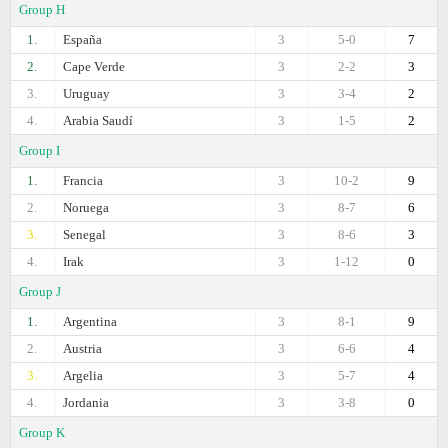
Group H
1.
España
3
5-0
7
2.
Cape Verde
3
2-2
3
3.
Uruguay
3
3-4
2
4.
Arabia Saudí
3
1-5
2
Group I
1.
Francia
3
10-2
9
2.
Noruega
3
8-7
6
3.
Senegal
3
8-6
3
4.
Irak
3
1-12
0
Group J
1.
Argentina
3
8-1
9
2.
Austria
3
6-6
4
3.
Argelia
3
5-7
4
4.
Jordania
3
3-8
0
Group K