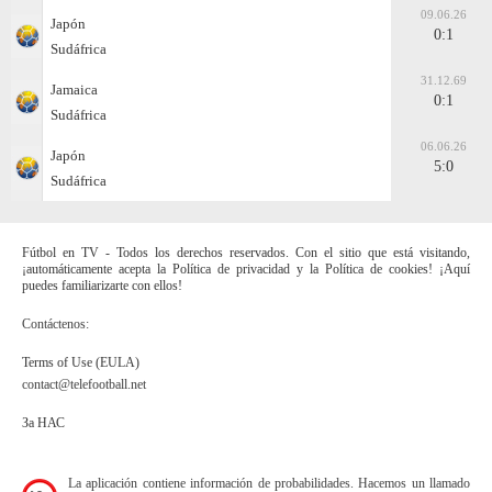
09.06.26
Japón
0:1
Sudáfrica
31.12.69
Jamaica
0:1
Sudáfrica
06.06.26
Japón
5:0
Sudáfrica
Fútbol en TV - Todos los derechos reservados. Con el sitio que está visitando,
¡automáticamente acepta la Política de privacidad y la Política de cookies! ¡Aquí
puedes familiarizarte con ellos!
Contáctenos:
Terms of Use (EULA)
contact@telefootball.net
За НАС
La aplicación contiene información de probabilidades. Hacemos un llamado