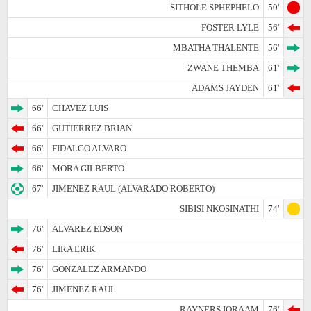
SITHOLE SPHEPHELO
50'
FOSTER LYLE
56'
MBATHA THALENTE
56'
ZWANE THEMBA
61'
ADAMS JAYDEN
61'
66'
CHAVEZ LUIS
66'
GUTIERREZ BRIAN
66'
FIDALGO ALVARO
66'
MORA GILBERTO
67'
JIMENEZ RAUL (ALVARADO ROBERTO)
SIBISI NKOSINATHI
74'
76'
ALVAREZ EDSON
76'
LIRA ERIK
76'
GONZALEZ ARMANDO
76'
JIMENEZ RAUL
RAYNERS IQRAAM
76'