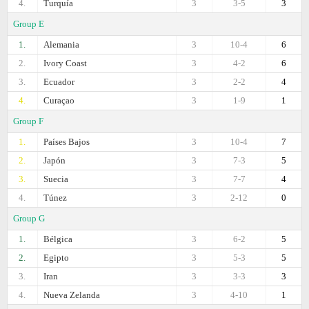
4.
Turquía
3
3-5
3
Group E
1.
Alemania
3
10-4
6
2.
Ivory Coast
3
4-2
6
3.
Ecuador
3
2-2
4
4.
Curaçao
3
1-9
1
Group F
1.
Países Bajos
3
10-4
7
2.
Japón
3
7-3
5
3.
Suecia
3
7-7
4
4.
Túnez
3
2-12
0
Group G
1.
Bélgica
3
6-2
5
2.
Egipto
3
5-3
5
3.
Iran
3
3-3
3
4.
Nueva Zelanda
3
4-10
1