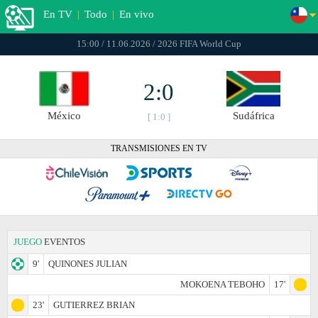
En TV
|
Todo
|
En vivo
15:00 / 11.06.2026 / 2026 FIFA World Cup
2:0
México
Sudáfrica
[ 1:0 ]
TRANSMISIONES EN TV
JUEGO
EVENTOS
9'
QUINONES JULIAN
MOKOENA TEBOHO
17'
23'
GUTIERREZ BRIAN