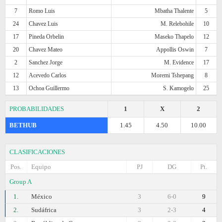
7
Romo Luis
Mbatha Thalente
5
24
Chavez Luis
M. Relebohile
10
17
Pineda Orbelin
Maseko Thapelo
12
20
Chavez Mateo
Appollis Oswin
7
2
Sanchez Jorge
M. Evidence
17
12
Acevedo Carlos
Moremi Tshepang
8
13
Ochoa Guillermo
S. Kamogelo
25
PROBABILIDADES
1
X
2
BETHUB
1.45
4.50
10.00
CLASIFICACIONES
Pos.
Equipo
PJ
DG
Pt.
Group A
1.
México
3
6-0
9
2.
Sudáfrica
3
2-3
4