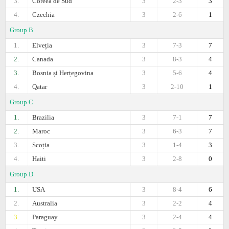
3.
Coreea de Sud
3
2-3
3
4.
Czechia
3
2-6
1
Group B
1.
Elveția
3
7-3
7
2.
Canada
3
8-3
4
3.
Bosnia și Herțegovina
3
5-6
4
4.
Qatar
3
2-10
1
Group C
1.
Brazilia
3
7-1
7
2.
Maroc
3
6-3
7
3.
Scoția
3
1-4
3
4.
Haiti
3
2-8
0
Group D
1.
USA
3
8-4
6
2.
Australia
3
2-2
4
3.
Paraguay
3
2-4
4