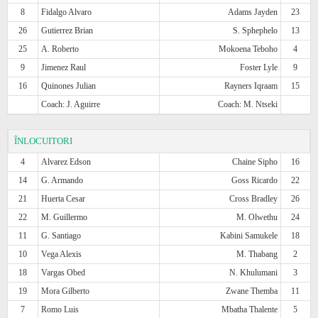
8
Fidalgo Alvaro
Adams Jayden
23
26
Gutierrez Brian
S. Sphephelo
13
25
A. Roberto
Mokoena Teboho
4
9
Jimenez Raul
Foster Lyle
9
16
Quinones Julian
Rayners Iqraam
15
Coach: J. Aguirre
Coach: M. Ntseki
ÎNLOCUITORI
4
Alvarez Edson
Chaine Sipho
16
14
G. Armando
Goss Ricardo
22
21
Huerta Cesar
Cross Bradley
26
22
M. Guillermo
M. Olwethu
24
11
G. Santiago
Kabini Samukele
18
10
Vega Alexis
M. Thabang
2
18
Vargas Obed
N. Khulumani
3
19
Mora Gilberto
Zwane Themba
11
7
Romo Luis
Mbatha Thalente
5