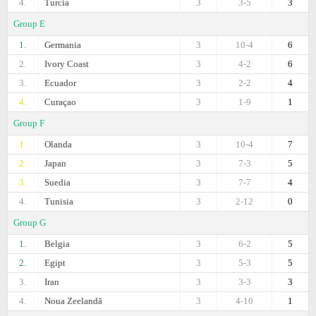
4.
Turcia
3
3-5
3
Group E
1.
Germania
3
10-4
6
2.
Ivory Coast
3
4-2
6
3.
Ecuador
3
2-2
4
4.
Curaçao
3
1-9
1
Group F
1.
Olanda
3
10-4
7
2.
Japan
3
7-3
5
3.
Suedia
3
7-7
4
4.
Tunisia
3
2-12
0
Group G
1.
Belgia
3
6-2
5
2.
Egipt
3
5-3
5
3.
Iran
3
3-3
3
4.
Noua Zeelandă
3
4-10
1