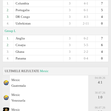
1.
Columbia
3
4-1
7
2.
Portugalia
3
6-1
5
3.
DR Congo
3
4-3
4
4.
Uzbekistan
3
2-11
0
Group L
1.
Anglia
3
6-2
7
2.
Croația
3
5-5
6
3.
Ghana
3
2-2
4
4.
Panama
3
0-4
0
ULTIMELE REZULTATE
Mexic
04.08.26
Mexic
4:1
Guatemala
30.07.26
Mexic
1:0
Venezuela
06.07.26
Mexic