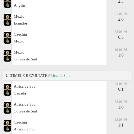
2:3
Anglia
01.07.26
Mexic
2:0
Ecuador
25.06.26
Czechia
0:3
Mexic
19.06.26
Mexic
1:0
Coreea de Sud
ULTIMELE REZULTATE
Africa de Sud
28.06.26
Africa de Sud
0:1
Canada
25.06.26
Africa de Sud
1:0
Coreea de Sud
18.06.26
Czechia
1:1
Africa de Sud