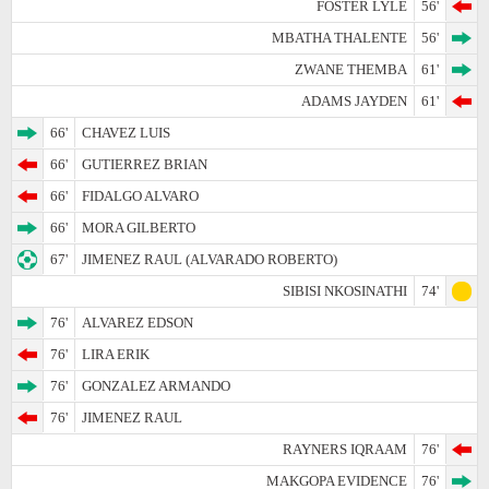
FOSTER LYLE
56'
MBATHA THALENTE
56'
ZWANE THEMBA
61'
ADAMS JAYDEN
61'
66'
CHAVEZ LUIS
66'
GUTIERREZ BRIAN
66'
FIDALGO ALVARO
66'
MORA GILBERTO
67'
JIMENEZ RAUL (ALVARADO ROBERTO)
SIBISI NKOSINATHI
74'
76'
ALVAREZ EDSON
76'
LIRA ERIK
76'
GONZALEZ ARMANDO
76'
JIMENEZ RAUL
RAYNERS IQRAAM
76'
MAKGOPA EVIDENCE
76'