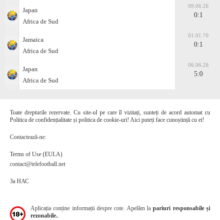
09.06.26
Japan
0:1
Africa de Sud
01.01.70
Jamaica
0:1
Africa de Sud
06.06.26
Japan
5:0
Africa de Sud
Toate drepturile rezervate. Cu site-ul pe care îl vizitați, sunteți de acord automat cu
Politica de confidențialitate și politica de cookie-uri! Aici puteți face cunoștință cu ei!
Contactează-ne:
Terms of Use (EULA)
contact@telefootball.net
За НАС
Aplicația conține informații despre cote. Apelăm la
pariuri responsabile și
rezonabile.
.