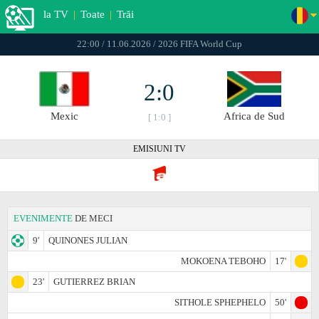
la TV
|
Toate
|
Trăi
22:00 / 11.06.2026 / 2026 FIFA World Cup
2:0
Mexic
Africa de Sud
[ 1:0 ]
EMISIUNI TV
EVENIMENTE
DE MECI
9'
QUINONES JULIAN
MOKOENA TEBOHO
17'
23'
GUTIERREZ BRIAN
SITHOLE SPHEPHELO
50'