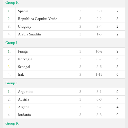
Group H
1.
Spania
3
5-0
7
2.
Republica Capului Verde
3
2-2
3
3.
Uruguay
3
3-4
2
4.
Arabia Saudită
3
1-5
2
Group I
1.
Franța
3
10-2
9
2.
Norvegia
3
8-7
6
3.
Senegal
3
8-6
3
4.
Irak
3
1-12
0
Group J
1.
Argentina
3
8-1
9
2.
Austria
3
6-6
4
3.
Algeria
3
5-7
4
4.
Iordania
3
3-8
0
Group K