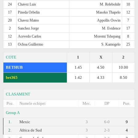
24
Chavez Luis
M. Relebohile
10
17
Pineda Orbelin
Maseko Thapelo
12
20
Chavez Mateo
Appollis Oswin
7
2
Sanchez Jorge
M. Evidence
17
12
Acevedo Carlos
Moremi Tshepang
8
13
Ochoa Guillermo
S. Kamogelo
25
COTE
1
X
2
BETHUB
1.45
4.50
10.00
bet365
1.42
4.33
8.50
CLASAMENT
Poz.
Numele echipei
Mec.
DP
Pun.
Group A
1.
Mexic
3
6-0
9
2.
Africa de Sud
3
2-3
4