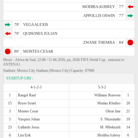
MODIBA AUBREY
77'
APPOLLIS OSWIN
77'
79'
VEGA ALEXIS
79'
QUINONES JULIAN
ZWANE THEMBA
84'
90'
MONTES CESAR
Mexic - Africa de Sud, 22:00 / 11.06.2026, joi, 2026 FIFA World Cup , emisiuni tv:
ANTENA1
Stadium: Mexico City Stadium (Mexico City) Capacity: 87000
STARTUP-URI
:
4-1-2-3
5-3-2
1
Rangel Raul
Williams Ronwen
1
15
Reyes Israel
Mudau Khuliso
20
3
Montes Cesar
Okon Ime
21
5
Vasquez Johan
S. Nkosinathi
19
23
Gallardo Jesus
M. Mbekezeli
14
6
Lira Erik
Modiba Aubrey
6