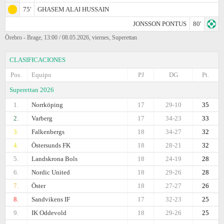
75'
GHASEM ALAI HUSSAIN
JONSSON PONTUS
80'
Örebro - Brage, 13:00 / 08.05.2026, viernes, Superettan
CLASIFICACIONES
Pos.
Equipo
PJ
DG
Pt.
Superettan 2026
1.
Norrköping
17
29-10
35
2.
Varberg
17
34-23
33
3.
Falkenbergs
18
34-27
32
4.
Östersunds FK
18
28-21
32
5.
Landskrona Bols
18
24-19
28
6.
Nordic United
18
29-26
28
7.
Öster
18
27-27
26
8.
Sandvikens IF
17
32-23
25
9.
IK Oddevold
18
29-26
25