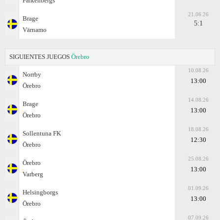
Falkenbergs
21.06.26
Brage
5:1
Värnamo
SIGUIENTES JUEGOS
Örebro
10.08.26
Norrby
13:00
Örebro
14.08.26
Brage
13:00
Örebro
18.08.26
Sollentuna FK
12:30
Örebro
25.08.26
Örebro
13:00
Varberg
01.09.26
Helsingborgs
13:00
Örebro
07.09.26