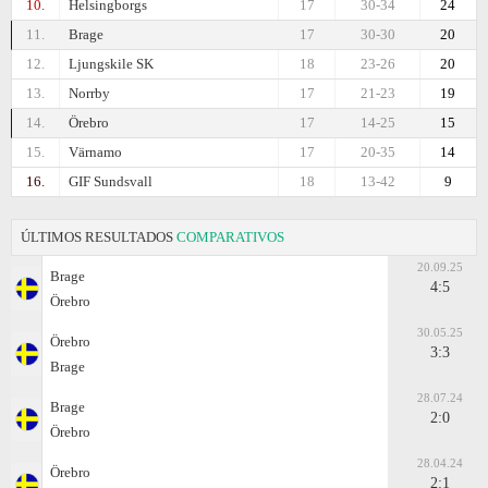
10.
Helsingborgs
17
30-34
24
11.
Brage
17
30-30
20
12.
Ljungskile SK
18
23-26
20
13.
Norrby
17
21-23
19
14.
Örebro
17
14-25
15
15.
Värnamo
17
20-35
14
16.
GIF Sundsvall
18
13-42
9
ÚLTIMOS RESULTADOS
COMPARATIVOS
20.09.25
Brage
4:5
Örebro
30.05.25
Örebro
3:3
Brage
28.07.24
Brage
2:0
Örebro
28.04.24
Örebro
2:1