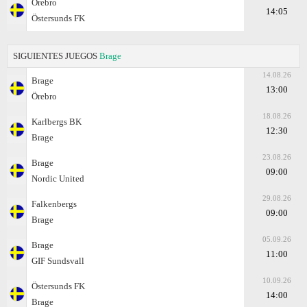
Örebro
14:05
Östersunds FK
SIGUIENTES JUEGOS
Brage
14.08.26
Brage
13:00
Örebro
18.08.26
Karlbergs BK
12:30
Brage
23.08.26
Brage
09:00
Nordic United
29.08.26
Falkenbergs
09:00
Brage
05.09.26
Brage
11:00
GIF Sundsvall
10.09.26
Östersunds FK
14:00
Brage