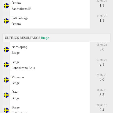
22.06.26
Örebro
1:1
Sandvikens IF
14.06.26
Falkenbergs
1:1
Örebro
ÚLTIMOS RESULTADOS
Brage
08.08.26
Norrköping
3:0
Brage
01.08.26
Brage
2:1
Landskrona Bols
25.07.26
Värnamo
0:0
Brage
18.07.26
Öster
3:2
Brage
26.06.26
Brage
2:4