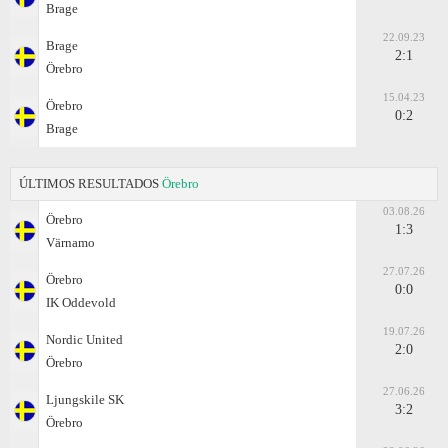
Brage
22.09.23
Brage
2:1
Örebro
15.04.23
Örebro
0:2
Brage
ÚLTIMOS RESULTADOS
Örebro
03.08.26
Örebro
1:3
Värnamo
27.07.26
Örebro
0:0
IK Oddevold
19.07.26
Nordic United
2:0
Örebro
27.06.26
Ljungskile SK
3:2
Örebro