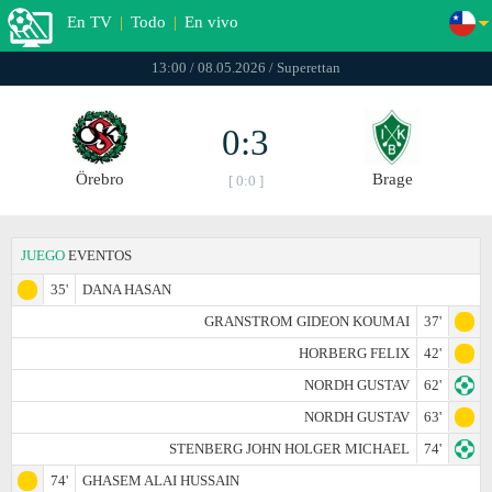
En TV
|
Todo
|
En vivo
13:00 / 08.05.2026 / Superettan
0:3
Örebro
Brage
[ 0:0 ]
JUEGO
EVENTOS
35'
DANA HASAN
GRANSTROM GIDEON KOUMAI
37'
HORBERG FELIX
42'
NORDH GUSTAV
62'
NORDH GUSTAV
63'
STENBERG JOHN HOLGER MICHAEL
74'
74'
GHASEM ALAI HUSSAIN