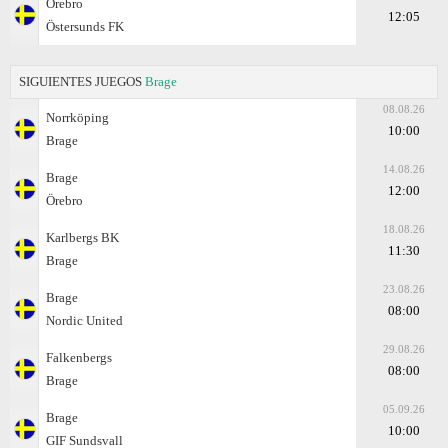
Örebro
12:05
Östersunds FK
SIGUIENTES JUEGOS
Brage
08.08.26
Norrköping
10:00
Brage
14.08.26
Brage
12:00
Örebro
18.08.26
Karlbergs BK
11:30
Brage
23.08.26
Brage
08:00
Nordic United
29.08.26
Falkenbergs
08:00
Brage
05.09.26
Brage
10:00
GIF Sundsvall