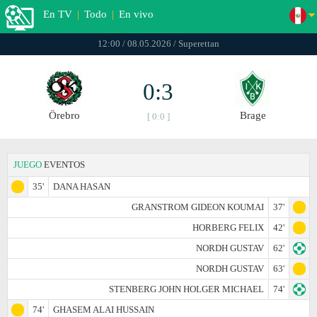
En TV
|
Todo
|
En vivo
12:00 / 08.05.2026 / Superettan
0:3
Örebro
Brage
[ 0:0 ]
JUEGO
EVENTOS
35'
DANA HASAN
GRANSTROM GIDEON KOUMAI
37'
HORBERG FELIX
42'
NORDH GUSTAV
62'
NORDH GUSTAV
63'
STENBERG JOHN HOLGER MICHAEL
74'
74'
GHASEM ALAI HUSSAIN