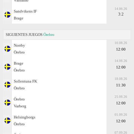
Värnamo
14.06.26
Sandvikens IF
3:2
Brage
SIGUIENTES JUEGOS
Örebro
10.08.26
Norrby
12:00
Örebro
14.08.26
Brage
12:00
Örebro
18.08.26
Sollentuna FK
11:30
Örebro
25.08.26
Örebro
12:00
Varberg
01.09.26
Helsingborgs
12:00
Örebro
07.09.26