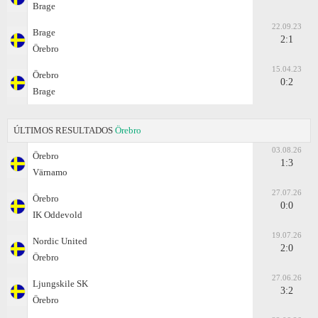
Brage
22.09.23
Brage
2:1
Örebro
15.04.23
Örebro
0:2
Brage
ÚLTIMOS RESULTADOS
Örebro
03.08.26
Örebro
1:3
Värnamo
27.07.26
Örebro
0:0
IK Oddevold
19.07.26
Nordic United
2:0
Örebro
27.06.26
Ljungskile SK
3:2
Örebro