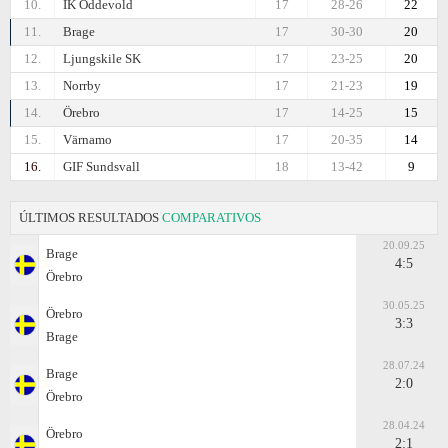
10.
IK Oddevold
17
28-26
22
11.
Brage
17
30-30
20
12.
Ljungskile SK
17
23-25
20
13.
Norrby
17
21-23
19
14.
Örebro
17
14-25
15
15.
Värnamo
17
20-35
14
16.
GIF Sundsvall
18
13-42
9
ÚLTIMOS RESULTADOS
COMPARATIVOS
20.09.25
Brage
4:5
Örebro
30.05.25
Örebro
3:3
Brage
28.07.24
Brage
2:0
Örebro
28.04.24
Örebro
2:1