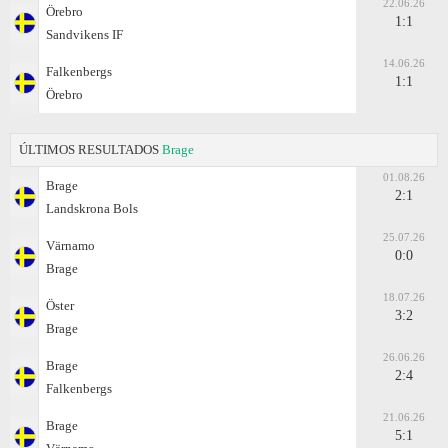
22.06.26
Örebro
1:1
Sandvikens IF
14.06.26
Falkenbergs
1:1
Örebro
ÚLTIMOS RESULTADOS
Brage
01.08.26
Brage
2:1
Landskrona Bols
25.07.26
Värnamo
0:0
Brage
18.07.26
Öster
3:2
Brage
26.06.26
Brage
2:4
Falkenbergs
21.06.26
Brage
5:1