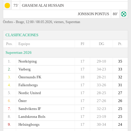
75'
GHASEM ALAI HUSSAIN
JONSSON PONTUS
80'
Örebro - Brage, 12:00 / 08.05.2026, viernes, Superettan
CLASIFICACIONES
Pos.
Equipo
PJ
DG
Pt.
Superettan 2026
1.
Norrköping
17
29-10
35
2.
Varberg
17
34-23
33
3.
Östersunds FK
18
28-21
32
4.
Falkenbergs
17
33-26
31
5.
Nordic United
17
28-25
27
6.
Öster
17
27-26
26
7.
Sandvikens IF
17
32-23
25
8.
Landskrona Bols
17
23-19
25
9.
Helsingborgs
17
30-34
24