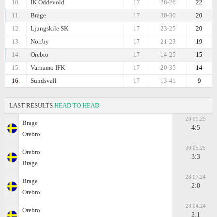
10.
IK Oddevold
17
28-26
22
11.
Brage
17
30-30
20
12.
Ljungskile SK
17
23-25
20
13.
Norrby
17
21-23
19
14.
Orebro
17
14-25
15
15.
Varnamo IFK
17
20-35
14
16.
Sundsvall
17
13-41
9
LAST RESULTS
HEAD TO HEAD
20.09.25
Brage
4:5
Orebro
30.05.25
Orebro
3:3
Brage
28.07.24
Brage
2:0
Orebro
28.04.24
Orebro
2:1