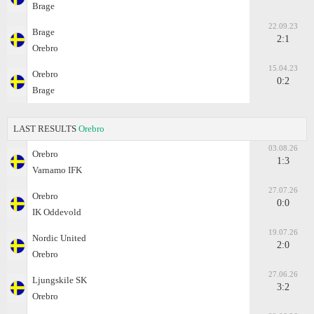
Brage
22.09.23
Brage
2:1
Orebro
15.04.23
Orebro
0:2
Brage
LAST RESULTS
Orebro
03.08.26
Orebro
1:3
Varnamo IFK
27.07.26
Orebro
0:0
IK Oddevold
19.07.26
Nordic United
2:0
Orebro
27.06.26
Ljungskile SK
3:2
Orebro