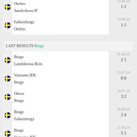
22.06.26
Orebro
1:1
Sandvikens IF
14.06.26
Falkenbergs
1:1
Orebro
LAST RESULTS
Brage
01.08.26
Brage
2:1
Landskrona Bols
25.07.26
Varnamo IFK
0:0
Brage
18.07.26
Osters
3:2
Brage
26.06.26
Brage
2:4
Falkenbergs
21.06.26
Brage
5:1