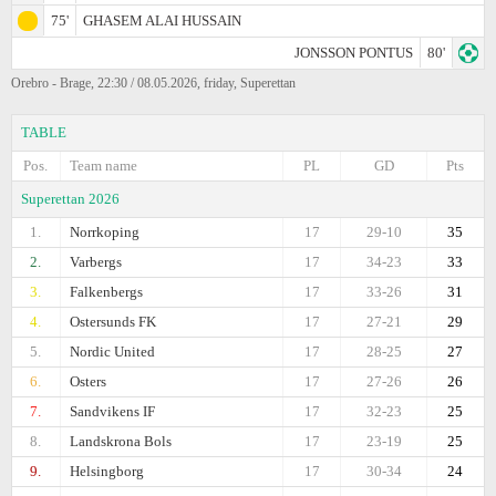
75'
GHASEM ALAI HUSSAIN
JONSSON PONTUS
80'
Orebro - Brage, 22:30 / 08.05.2026, friday, Superettan
TABLE
Pos.
Team name
PL
GD
Pts
Superettan 2026
1.
Norrkoping
17
29-10
35
2.
Varbergs
17
34-23
33
3.
Falkenbergs
17
33-26
31
4.
Ostersunds FK
17
27-21
29
5.
Nordic United
17
28-25
27
6.
Osters
17
27-26
26
7.
Sandvikens IF
17
32-23
25
8.
Landskrona Bols
17
23-19
25
9.
Helsingborg
17
30-34
24