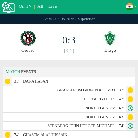
On TV
|
All
|
Live
22:30 / 08.05.2026 / Superettan
0:3
Orebro
Brage
[ 0:0 ]
MATCH
EVENTS
35'
DANA HASAN
GRANSTROM GIDEON KOUMAI
37'
HORBERG FELIX
42'
NORDH GUSTAV
62'
NORDH GUSTAV
63'
STENBERG JOHN HOLGER MICHAEL
74'
74'
GHASEM ALAI HUSSAIN