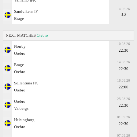
Varnamo IFK
14.06.26
Sandvikens IF
3:2
Brage
NEXT MATCHES
Orebro
10.08.26
Norrby
22:30
Orebro
14.08.26
Brage
22:30
Orebro
18.08.26
Sollentuna FK
22:00
Orebro
25.08.26
Orebro
22:30
Varbergs
01.09.26
Helsingborg
22:30
Orebro
07.09.26