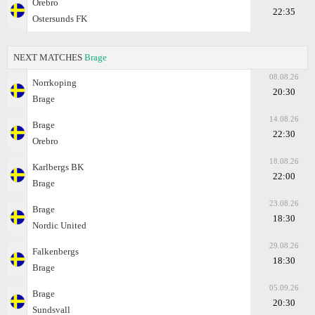
Orebro
22:35
Ostersunds FK
NEXT MATCHES
Brage
08.08.26
Norrkoping
20:30
Brage
14.08.26
Brage
22:30
Orebro
18.08.26
Karlbergs BK
22:00
Brage
23.08.26
Brage
18:30
Nordic United
29.08.26
Falkenbergs
18:30
Brage
05.09.26
Brage
20:30
Sundsvall