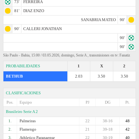
73'
FERREIRA
81'
DIAZ ENZO
SANABRIA MATEO
90'
90'
CALLERI JONATHAN
90'
90'
São Paulo - Bahia, 15:00 / 03.05.2026, domingo, Serie A , transmisiones en tv: Fanatiz
PROBABILIDADES
1
X
2
BETHUB
2.03
3.50
3.50
CLASIFICACIONES
Pos.
Equipo
PJ
DG
Pt.
Brasileiro Serie A 2
1.
Palmeiras
22
38-16
48
2.
Flamengo
21
39-18
42
3.
Athletico Paranaense
22
30-19
40