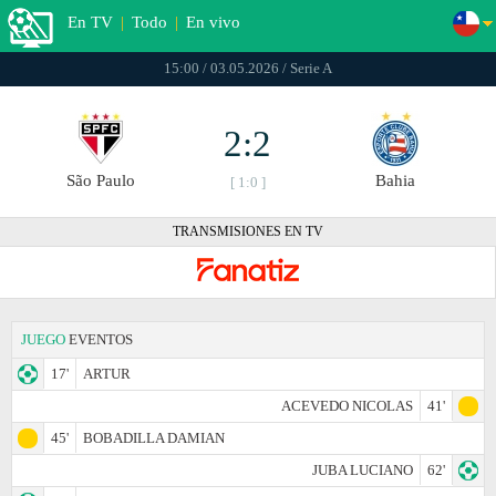
En TV
|
Todo
|
En vivo
15:00 / 03.05.2026 / Serie A
2:2
São Paulo
Bahia
[ 1:0 ]
TRANSMISIONES EN TV
JUEGO
EVENTOS
17'
ARTUR
ACEVEDO NICOLAS
41'
45'
BOBADILLA DAMIAN
JUBA LUCIANO
62'