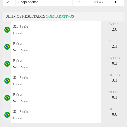
20.
Chapecoense
21
20-43
10
ÚLTIMOS RESULTADOS
COMPARATIVOS
25.10.25
São Paulo
2:0
Bahia
31.05.25
Bahia
2:1
São Paulo
05.11.24
Bahia
0:3
São Paulo
30.06.24
São Paulo
3:1
Bahia
29.11.23
Bahia
0:1
São Paulo
30.07.23
São Paulo
0:0
Bahia