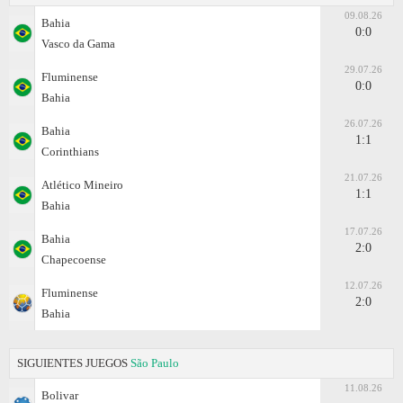
09.08.26
Bahia
0:0
Vasco da Gama
29.07.26
Fluminense
0:0
Bahia
26.07.26
Bahia
1:1
Corinthians
21.07.26
Atlético Mineiro
1:1
Bahia
17.07.26
Bahia
2:0
Chapecoense
12.07.26
Fluminense
2:0
Bahia
SIGUIENTES JUEGOS
São Paulo
11.08.26
Bolivar