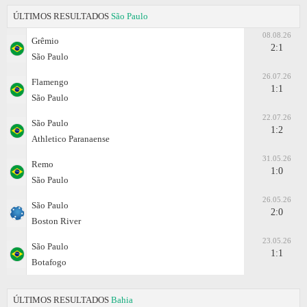
ÚLTIMOS RESULTADOS
São Paulo
08.08.26
Grêmio
2:1
São Paulo
26.07.26
Flamengo
1:1
São Paulo
22.07.26
São Paulo
1:2
Athletico Paranaense
31.05.26
Remo
1:0
São Paulo
26.05.26
São Paulo
2:0
Boston River
23.05.26
São Paulo
1:1
Botafogo
ÚLTIMOS RESULTADOS
Bahia