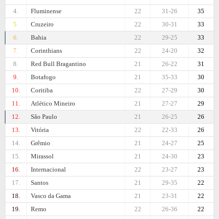
4.
Fluminense
22
31-26
35
5.
Cruzeiro
22
30-31
33
6.
Bahia
22
29-25
33
7.
Corinthians
22
24-20
32
8.
Red Bull Bragantino
21
26-22
31
9.
Botafogo
21
35-33
30
10.
Coritiba
22
27-29
30
11.
Atlético Mineiro
21
27-27
29
12.
São Paulo
21
26-25
26
13.
Vitória
22
22-33
26
14.
Grêmio
21
24-27
25
15.
Mirassol
21
24-30
23
16.
Internacional
22
23-27
23
17.
Santos
21
29-35
22
18.
Vasco da Gama
21
23-31
22
19.
Remo
22
26-36
22